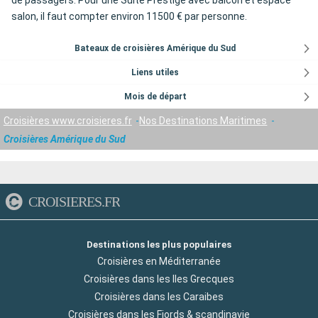
de passagers. Pour une Suite Prestige avec balcon et espace
salon, il faut compter environ 11500 € par personne.
Bateaux de croisières Amérique du Sud
Liens utiles
Mois de départ
Croisières www.croisieres.fr
Nos Destinations Maritimes
Croisières Amérique du Sud
CROISIERES.FR
Destinations les plus populaires
Croisières en Méditerranée
Croisières dans les Iles Grecques
Croisières dans les Caraibes
Croisières dans les Fjords & scandinavie