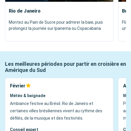
Rio de Janeiro
Bue
Montez au Pain de Sucre pour admirer la baie, puis
Flân
prolongez la journée sur Ipanema ou Copacabana.
une 
Les meilleures périodes pour partir en croisière en
Amérique du Sud
Février
Avr
Météo & baignade
Mét
Ambiance festive au Brésil. Rio de Janeiro et
Plus
certaines villes brésiliennes vivent au rythme des
agré
défilés, de la musique et des festivités.
mod
Conseil expert
Con