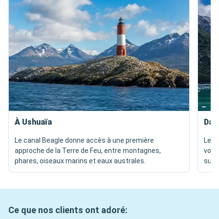
À Ushuaïa
Dans
Le canal Beagle donne accès à une première
Les 
approche de la Terre de Feu, entre montagnes,
voya
phares, oiseaux marins et eaux australes.
subp
Ce que nos clients ont adoré: