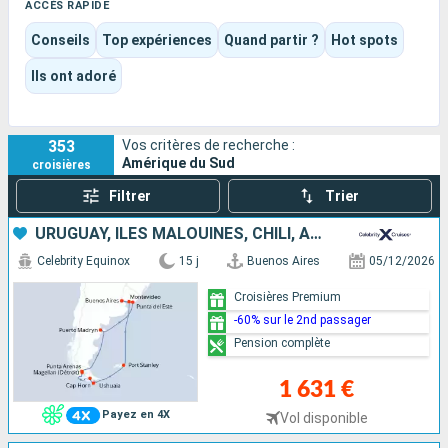
Le voyage se vit autant dans les arrivées par la mer que dans
ACCÈS RAPIDE
les escales, entre glaciers, plages brésiliennes, cafés
Conseils
Top expériences
Quand partir ?
Hot spots
historiques, marchés, tango, samba et paysages du bout du
monde.
Ils ont adoré
Selon la saison et le navire choisis, l’expérience peut prendre
une tonalité très nature, culturelle, festive, fluviale ou
clairement tournée vers l’expédition.
353
Vos critères de recherche :
Amérique du Sud
croisières
Filtrer
Trier
URUGUAY, ÎLES MALOUINES, CHILI, ARGENTINE
Celebrity Equinox
15 j
Buenos Aires
05/12/2026
Croisières Premium
-60% sur le 2nd passager
Pension complète
1 631 €
Payez en 4X
Vol disponible