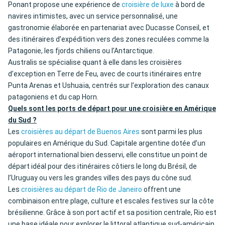
Ponant propose une expérience de
croisière de luxe
à bord de
navires intimistes, avec un service personnalisé, une
gastronomie élaborée en partenariat avec Ducasse Conseil, et
des itinéraires d’expédition vers des zones reculées comme la
Patagonie, les fjords chiliens ou l’Antarctique.
Australis se spécialise quant à elle dans les croisières
d’exception en Terre de Feu, avec de courts itinéraires entre
Punta Arenas et Ushuaïa, centrés sur l’exploration des canaux
patagoniens et du cap Horn.
Quels sont les ports de départ pour une croisière en Amérique
du Sud ?
Les
croisières au départ de Buenos Aires
sont parmi les plus
populaires en Amérique du Sud. Capitale argentine dotée d’un
aéroport international bien desservi, elle constitue un point de
départ idéal pour des itinéraires côtiers le long du Brésil, de
l’Uruguay ou vers les grandes villes des pays du cône sud.
Les
croisières au départ de Rio de Janeiro
offrent une
combinaison entre plage, culture et escales festives sur la côte
brésilienne. Grâce à son port actif et sa position centrale, Rio est
une base idéale pour explorer le littoral atlantique sud-américain.