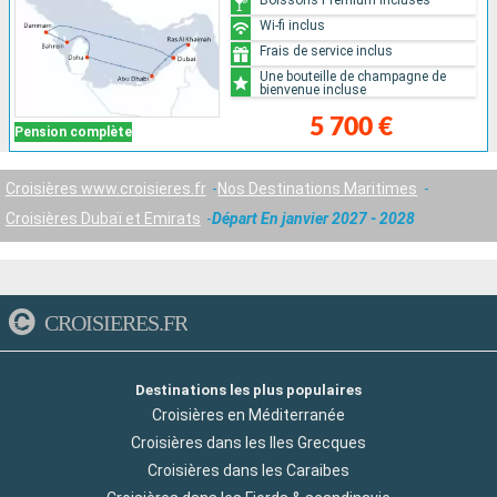
Wi-fi inclus
Frais de service inclus
Une bouteille de champagne de
bienvenue incluse
5 700 €
Pension complète
Croisières www.croisieres.fr
Nos Destinations Maritimes
Croisières Dubaï et Emirats
Départ En janvier 2027 - 2028
CROISIERES.FR
Destinations les plus populaires
Croisières en Méditerranée
Croisières dans les Iles Grecques
Croisières dans les Caraibes