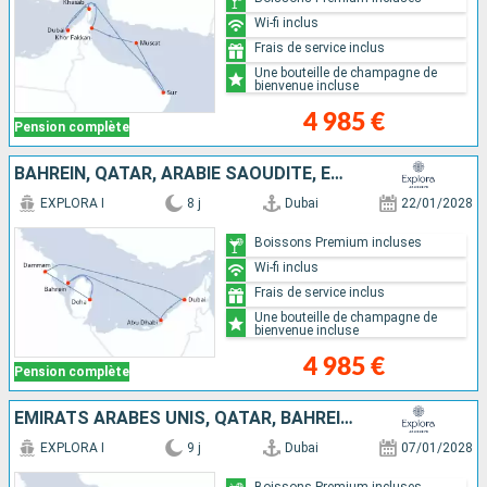
Wi-fi inclus
Frais de service inclus
Une bouteille de champagne de
bienvenue incluse
4 985 €
Pension complète
BAHREIN, QATAR, ARABIE SAOUDITE, EMIRATS ARABES UNIS
EXPLORA I
8 j
Dubai
22/01/2028
Boissons Premium incluses
Wi-fi inclus
Frais de service inclus
Une bouteille de champagne de
bienvenue incluse
4 985 €
Pension complète
EMIRATS ARABES UNIS, QATAR, BAHREIN, ARABIE SAOUDITE
EXPLORA I
9 j
Dubai
07/01/2028
Boissons Premium incluses