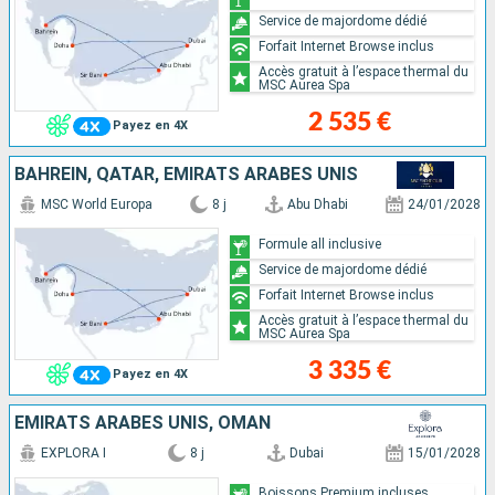
Service de majordome dédié
Forfait Internet Browse inclus
Accès gratuit à l’espace thermal du
MSC Aurea Spa
2 535 €
Payez en 4X
BAHREIN, QATAR, EMIRATS ARABES UNIS
MSC World Europa
8 j
Abu Dhabi
24/01/2028
Formule all inclusive
Service de majordome dédié
Forfait Internet Browse inclus
Accès gratuit à l’espace thermal du
MSC Aurea Spa
3 335 €
Payez en 4X
EMIRATS ARABES UNIS, OMAN
EXPLORA I
8 j
Dubai
15/01/2028
Boissons Premium incluses