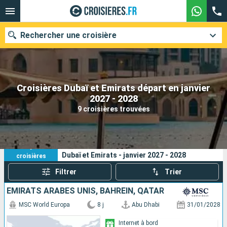
Rechercher une croisière
Croisières Dubaï et Emirats départ en janvier
Nos destinations
2027 - 2028
9 croisières trouvées
Mois de départ
Ports
Compagnies
9
Vos critères de recherche :
Dubaï et Emirats - janvier 2027 - 2028
croisières
Rechercher
Filtrer
Trier
EMIRATS ARABES UNIS, BAHREIN, QATAR
MSC World Europa
8 j
Abu Dhabi
31/01/2028
Internet à bord