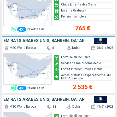
Clubs Enfants dès 3 ans
Enfants Gratuits*
Pension complète
765 €
Payez en 4X
EMIRATS ARABES UNIS, BAHREIN, QATAR
MSC World Europa
8 j
Dubai
08/01/2028
Formule all inclusive
Service de majordome dédié
Forfait Internet Browse inclus
Accès gratuit à l’espace thermal du
MSC Aurea Spa
2 535 €
Payez en 4X
EMIRATS ARABES UNIS, BAHREIN, QATAR
MSC World Europa
8 j
Doha
13/01/2028
Formule all inclusive