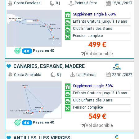
Costa Favolosa
8 j
Pointe à Pitre
15/01/2027
Supplément single à -50%
Enfants Gratuits jusqu'à 18 ans
Club Enfants dès 3 ans
Pension complète
499 €
Payez en 4X
Vol disponible
CANARIES, ESPAGNE, MADÈRE
Costa Smeralda
8 j
Las Palmas
22/01/2027
Supplément single -50%
Enfants Gratuits jusqu'à 18 ans
Club Enfants dès 3 ans
Pension complète
549 €
Payez en 4X
Vol disponible
ANTILLES, ILES VIERGES