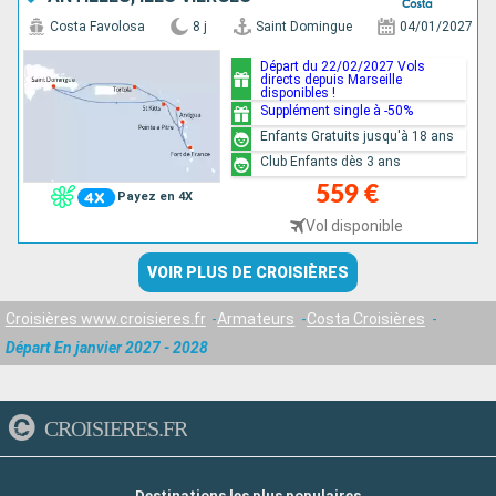
Costa Favolosa
8 j
Saint Domingue
04/01/2027
Départ du 22/02/2027 Vols
directs depuis Marseille
disponibles !
Supplément single à -50%
Enfants Gratuits jusqu'à 18 ans
Club Enfants dès 3 ans
559 €
Payez en 4X
Vol disponible
VOIR PLUS DE CROISIÈRES
Croisières www.croisieres.fr
Armateurs
Costa Croisières
Départ En janvier 2027 - 2028
CROISIERES.FR
Destinations les plus populaires