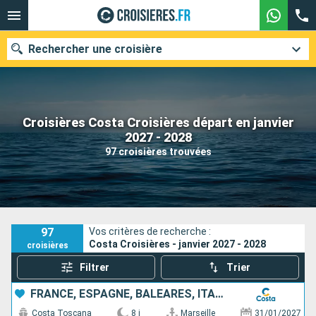
Rechercher une croisière
Croisières Costa Croisières départ en janvier
Nos destinations
2027 - 2028
97 croisières trouvées
Mois de départ
Ports
Compagnies
Rechercher
97
Vos critères de recherche :
Costa Croisières - janvier 2027 - 2028
croisières
Filtrer
Trier
FRANCE, ESPAGNE, BALÉARES, ITALIE
Costa Toscana
8 j
Marseille
31/01/2027