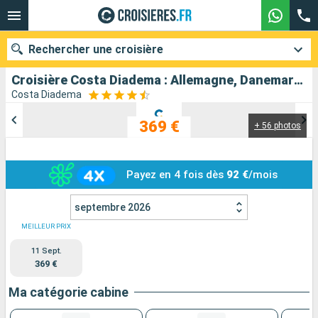
Rechercher une croisière
Croisière Costa Diadema : Allemagne, Danemark, Norvège, France au départ de Kiel
Costa Diadema
369 €
+ 56 photos
Nos destinations
Mois de départ
Payez en 4 fois dès
92 €
/mois
Ports
Compagnies
septembre 2026
Rechercher
MEILLEUR PRIX
11 Sept.
369 €
Ma catégorie cabine