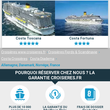
Costa Toscana
Costa Fortuna
Croisières www.croisieres.fr
Croisières Fjords & Scandinavie
Costa Croisières
Costa Diadema
Allemagne, Danemark, Norvège, France
POURQUOI RÉSERVER CHEZ NOUS ? LA
GARANTIE CROISIERES.FR
PLUS DE 10 000
LA GARANTIE DU
FRAIS DE DOSSIER