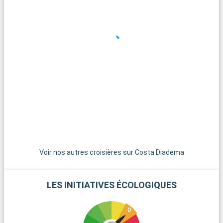
m
v
Q
À
c
u
à
d
f
s
e
c
p
Voir nos autres croisières sur Costa Diadema
LES INITIATIVES ÉCOLOGIQUES