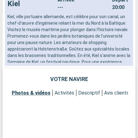
Kiel
---
20:00
Kiel, ville portuaire allemande, est célèbre pour son canal, un
L
chef-d'œuvre d'ingénierie reliant la mer du Nord à la Baltique.
L
Visitez le musée maritime pour plonger dans l'histoire navale.
k
Promenez-vous dans les jardins botaniques de l'université
t
pour une pause nature. Les amateurs de shopping
m
apprécieront la Holstenstraße. Goûtez aux spécialités locales
d
dans les brasseries traditionnelles. En été, Kiel s'anime avec la
Semaine de Kiel, un festival nautique. Pour une expérience
Q
unique, faites une croisière sur le canal de Kiel, offrant des
C
vues pittoresques et un aperçu de l'importance maritime de la
m
VOTRE NAVIRE
ville.
d
S
Photos & vidéos
Activités
Descriptif
Avis clients
P
C
d
d
m
e
G
j