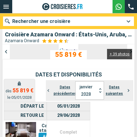
Rechercher une croisière
Croisière Azamara Onward : États-Unis, Aruba, Colombie, Panama, Équateur, Pérou, Chili, Royaume-Uni, Nouvelle-Zélande, Australie, Indonésie, Malaisie, Philippines, Chine, Vietnam, Thaïlande, Singapour, Sri Lanka, Inde, Maldives au départ de Miami
Azamara Onward
55 819 €
+ 39 photos
Nos destinations
Mois de départ
DATES ET DISPONIBILITÉS
Ports
Compagnies
janvier
Dates
Dates
55 819 €
dès
précédentes
suivantes
2028
Rechercher
le 05/01/2028
DÉPART LE
05/01/2028
RETOUR LE
29/06/2028
Cabine
Voir
standard
Complet
Autres