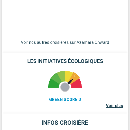
sont à une courte distance de navigation et constituent un
paradis pour une journée sur leurs plages de sable blanc
immaculé. Pour les amateurs de plongée, les récifs coralliens
de Key Largo offrent une expérience sous-marine
extraordinaire. Ces destinations aux alentours de Miami
dévoilent la beauté naturelle et la diversité culturelle de la
région.
Voir nos autres croisières sur Azamara Onward
LES INITIATIVES ÉCOLOGIQUES
GREEN SCORE D
Voir plus
INFOS CROISIÈRE