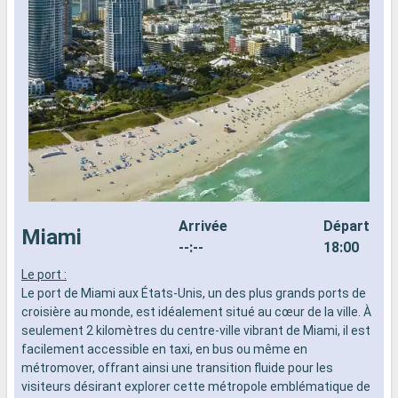
Arrivée
Départ
Miami
--:--
18:00
Le port :
L
Le port de Miami aux États-Unis, un des plus grands ports de
d
croisière au monde, est idéalement situé au cœur de la ville. À
n
seulement 2 kilomètres du centre-ville vibrant de Miami, il est
s
facilement accessible en taxi, en bus ou même en
d
métromover, offrant ainsi une transition fluide pour les
visiteurs désirant explorer cette métropole emblématique de