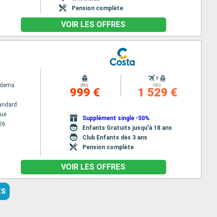
Pension complète
VOIR LES OFFRES
+
adema
dès
dès
999 €
1 529 €
andard
ue
Supplément single -50%
26
Enfants Gratuits jusqu'à 18 ans
Club Enfants dès 3 ans
Pension complète
VOIR LES OFFRES
ES