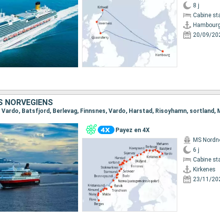
8 j
Cabine st
Hambour
20/09/20
 NORVÉGIENS
Payez en 4X
MS Nordn
6 j
Cabine st
Kirkenes
23/11/20