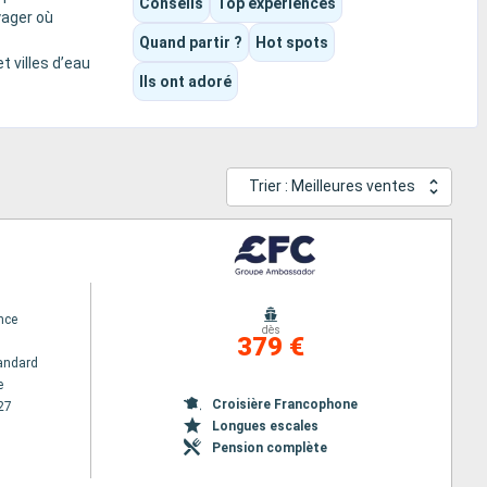
Conseils
Top expériences
yager où
Quand partir ?
Hot spots
t villes d’eau
Ils ont adoré
Trier : Meilleures ventes
nce
dès
379 €
andard
e
Croisière Francophone
27
Longues escales
Pension complète