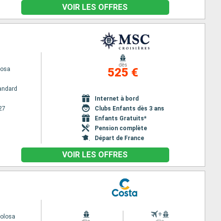
VOIR LES OFFRES
dès
iosa
525 €
andard
Internet à bord
27
Clubs Enfants dès 3 ans
Enfants Gratuits*
Pension complète
Départ de France
VOIR LES OFFRES
+
volosa