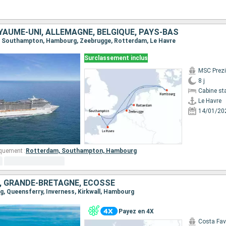
YAUME-UNI, ALLEMAGNE, BELGIQUE, PAYS-BAS
re, Southampton, Hambourg, Zeebrugge, Rotterdam, Le Havre
Surclassement inclus
MSC Prez
8 j
Cabine st
Le Havre
14/01/20
quement :
Rotterdam,
Southampton,
Hambourg
 GRANDE-BRETAGNE, ECOSSE
rg, Queensferry, Inverness, Kirkwall, Hambourg
Payez en 4X
Costa Fa