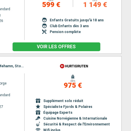
dès
dès
599 €
1 149 €
andard
g
Enfants Gratuits jusqu'à 18 ans
26
Club Enfants dès 3 ans
Pension complète
VOIR LES OFFRES
Itinéraire : Kirkenes, Vardo, Batsfjord, Berlevag, Finnsnes, Vardo, Harstad, Risoyhamn, sortland, Mehamn, Stokmarknes, Kjollefjord, Svolvaer, Honningsvag, Stamsund, Havoysund, Hammerfest, Oksfjord, Skjervoy, Tromso, Batsfjord, Bodo, Ornes, Nesna (passagem circulo polar), Sandnessjoen, Bronnoysund, Finnsnes, Rorvik, Harstad, Risoyhamn, sortland, Stokmarknes, Svolvaer, Stamsund, Berlevag, Trondheim, Kristiansund, Molde, Bodo, Ornes, Nesna (passagem circulo polar), Sandnessjoen, Bronnoysund, Rorvik, Mehamn, Alesund, Torvik, Maloy, Floro, Bergen, Trondheim, Kristiansund, Molde, Kjollefjord, Alesund, Torvik, Maloy, Floro, Bergen, Honningsvag, Havoysund, Hammerfest, Oksfjord, Skjervoy, Tromso, Finnsnes, Harstad, Risoyhamn, sortland, Stokmarknes, Svolvaer, Stamsund, Bodo, Ornes, Nesna (passagem circulo polar), Sandnessjoen, Bronnoysund, Rorvik, Trondheim, Kristiansund, Molde, Alesund, Torvik, Maloy, Floro, Bergen
dès
orge
975 €
andard
Supplément solo réduit
27
Spécialiste Fjords & Polaires
Équipage Experts
Cuisine Norvégienne & Internationale
Sécurité & Respect de l'Environnement
Wifi inclus