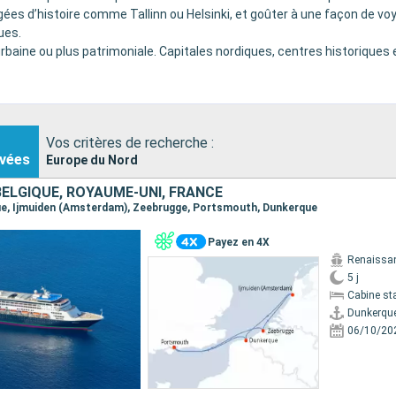
gées d’histoire comme Tallinn ou Helsinki, et goûter à une façon de vo
ues.
urbaine ou plus patrimoniale. Capitales nordiques, centres historiques e
Vos critères de recherche :
vées
Europe du Nord
BELGIQUE, ROYAUME-UNI, FRANCE
que, Ijmuiden (Amsterdam), Zeebrugge, Portsmouth, Dunkerque
Payez en 4X
Renaissa
5 j
Cabine st
Dunkerqu
06/10/20