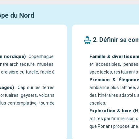
rope du Nord
2. Définir sa c
n nordique)
Famille & divertissem
: Copenhague,
 entre architecture, musées,
et accessibles, pensés
roisière culturelle, facile à
spectacles, restaurants 
Premium & Élégance
sages)
: Cap sur les terres
ambiance plus raffinée, 
 portuaires, geysers, volcans
des itinéraires adaptés 
plus contemplative, tournée
escales.
Exploration & luxe (
H
attirés par l’immersion c
que Ponant propose une e