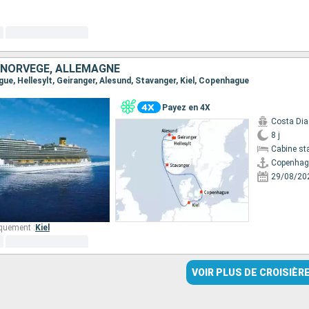
 NORVÈGE, ALLEMAGNE
gue, Hellesylt, Geiranger, Alesund, Stavanger, Kiel, Copenhague
Payez en 4X
Costa Di
8 j
Cabine st
Copenhag
29/08/20
quement :
Kiel
VOIR PLUS DE CROISIÈR