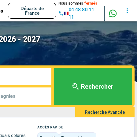
Nous sommes
fermés
Départs de
04 48 80 11
es
France
11
 2026 - 2027
Rechercher
agnies
Recherche Avancée
ACCÈS RAPIDE
 quais colorés