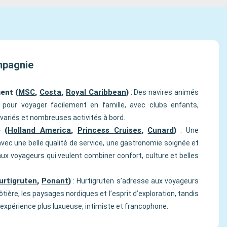
ompagnie
ent (
MSC
,
Costa
,
Royal Caribbean
)
: Des navires animés
 pour voyager facilement en famille, avec clubs enfants,
variés et nombreuses activités à bord.
 (
Holland America
,
Princess Cruises
,
Cunard
)
: Une
avec une belle qualité de service, une gastronomie soignée et
aux voyageurs qui veulent combiner confort, culture et belles
urtigruten
,
Ponant
)
: Hurtigruten s’adresse aux voyageurs
ôtière, les paysages nordiques et l’esprit d’exploration, tandis
xpérience plus luxueuse, intimiste et francophone.