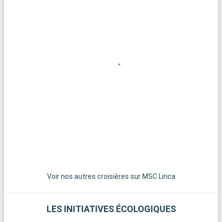
La ville de Lecce, surnommée la "Florence du Sud" pour son
architecture baroque, est également une destination
fascinante pour une excursion d'une journée.
Voir nos autres croisières sur MSC Lirica
LES INITIATIVES ÉCOLOGIQUES