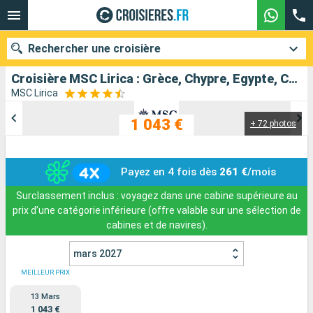
Rechercher une croisière
Croisière MSC Lirica : Grèce, Chypre, Egypte, Croatie, Italie au départ de Bari
MSC Lirica
1 043 €
+ 72 photos
Nos destinations
Mois de départ
Payez en 4 fois dès
261 €
/mois
Ports
Compagnies
Surclassement inclus : voyagez dans une cabine supérieure au
prix d’une catégorie inférieure (offre valable sur une sélection de
Rechercher
cabines et de navires).
mars 2027
MEILLEUR PRIX
13 Mars
1 043 €