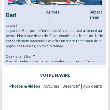
Arrivée
Départ
Bari
---
19:00
Le port :
S
Le port de Bari, porte d'entrée de l'Adriatique, est attenant au
r
centre historique de la ville. Cette escale dans le sud de l'Italie
p
est facilement accessible et offre un aperçu charmant de la
s
région des Pouilles, en méditerranée.
d
p
Que visiter à Bari ?
d
Bari, ville riche en histoire et en culture, vous invite à explorer
r
sa vieille ville, Bari Vecchia, avec ses ruelles étroites et ses
églises historiques. Visitez la Basilique de Saint-Nicolas, un
VOTRE NAVIRE
important lieu de pèlerinage, et le Castello Normanno-Svevo,
un château médiéval imposant. Ne manquez pas de goûter
Photos & vidéos
Activités
Descriptif
Avis clients
P
aux spécialités locales comme les orecchiette.
Que visiter dans les environs ?
Aux environs de Bari, Alberobello, célèbre pour ses trulli, des
maisons en pierre au toit conique, est un site incontournable.