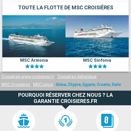
TOUTE LA FLOTTE DE MSC CROISIÈRES
MSC Armonia
MSC Sinfonia
Croisières www.croisieres.fr
Croisières Adriatique
MSC Croisières
MSC Lirica
Grèce, Chypre, Egypte, Croatie, Italie
POURQUOI RÉSERVER CHEZ NOUS ? LA
GARANTIE CROISIERES.FR