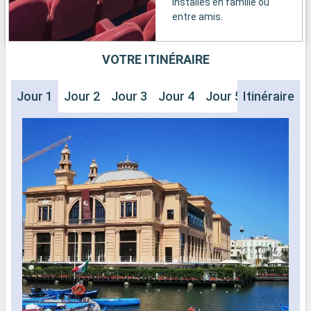
installés en famille ou
entre amis.
VOTRE ITINÉRAIRE
Jour 1
Jour 2
Jour 3
Jour 4
Jour 5
Itinéraire
Jour 6
J