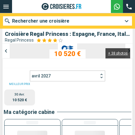
Rechercher une croisière
Croisière Regal Princess : Espagne, France, Italie, Ibiza, Royaume-Uni, Belgique, Pays-Bas, Allemagne, Pologne, Finlande, Estonie, Suède, Danemark, Norvège, Islande au départ de Southampton
Regal Princess
10 520 €
+ 38 photos
Nos destinations
Mois de départ
avril 2027
Ports
Compagnies
MEILLEUR PRIX
30 Avr.
Rechercher
10 520 €
Ma catégorie cabine