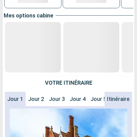
Mes options cabine
VOTRE ITINÉRAIRE
Jour 1
Jour 2
Jour 3
Jour 4
Jour 5
Itinéraire
Jour 6
J