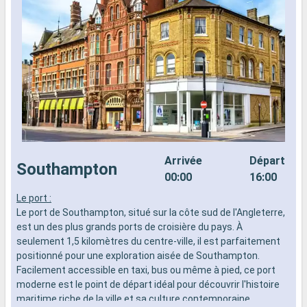
Arrivée
Départ
Southampton
00:00
16:00
Le port :
L
Le port de Southampton, situé sur la côte sud de l'Angleterre,
d
est un des plus grands ports de croisière du pays. À
n
seulement 1,5 kilomètres du centre-ville, il est parfaitement
s
positionné pour une exploration aisée de Southampton.
d
Facilement accessible en taxi, bus ou même à pied, ce port
moderne est le point de départ idéal pour découvrir l'histoire
maritime riche de la ville et sa culture contemporaine.