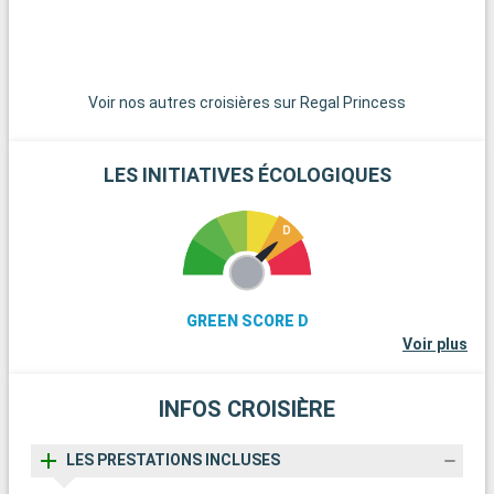
poneys en liberté. La ville historique de Winchester, avec sa
cathédrale imposante et ses bâtiments anciens, est une
excursion d'une journée enrichissante. Pour les amateurs de
voile, l'île de Wight, accessible en ferry, offre de belles plages
et des régates célèbres. Enfin, les passionnés d'histoire
Voir nos autres croisières sur Regal Princess
peuvent explorer les vestiges de Stonehenge, à moins d'une
heure de route.
LES INITIATIVES ÉCOLOGIQUES
GREEN SCORE D
Voir plus
INFOS CROISIÈRE
LES PRESTATIONS INCLUSES