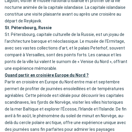
Lagoon, visiter le musée national d'Islande et profiter de la vie
nocturne animée de la capitale islandaise. La capitale islandaise
constitue une visite plaisante avant ou après une croisière au
départ de Reykjavik.
St. Pétersbourg, Russie
St. Pétersbourg, capitale culturelle de la Russie, est un joyau de
l'architecture baroque et néoclassique. Le musée de l'Ermitage,
avec ses vastes collections d'art, et le palais Peterhof, souvent
comparé à Versailles, sont des points forts. Les canaux et les
ponts de la ville lui valent le surnom de « Venise du Nord », offrant
une expérience mémorable.
Quand partir en croisière Europe du Nord ?
Partir en croisière en Europe du Nord entre mai et septembre
permet de profiter de journées ensoleillées et de températures
agréables. Cette période est idéale pour découvrir les capitales
scandinaves, les fjords de Norvège, visiter les villes historiques
de la mer Baltique et explorer l'Écosse, l'Irlande et l'Islande. De fin
avril à fin août, le phénomène du soleil de minuit en Norvège, au-
delà du cercle polaire arctique, offre une expérience unique avec
des journées sans fin parfaites pour admirer les paysages