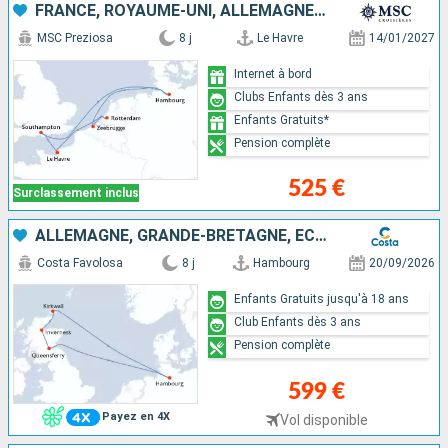
FRANCE, ROYAUME-UNI, ALLEMAGNE, BELGIQUE, PAYS-BAS
MSC Preziosa
8 j
Le Havre
14/01/2027
Internet à bord
Clubs Enfants dès 3 ans
Enfants Gratuits*
Pension complète
525 €
Surclassement inclus
ALLEMAGNE, GRANDE-BRETAGNE, ECOSSE
Costa Favolosa
8 j
Hambourg
20/09/2026
Enfants Gratuits jusqu'à 18 ans
Club Enfants dès 3 ans
Pension complète
599 €
Payez en 4X
Vol disponible