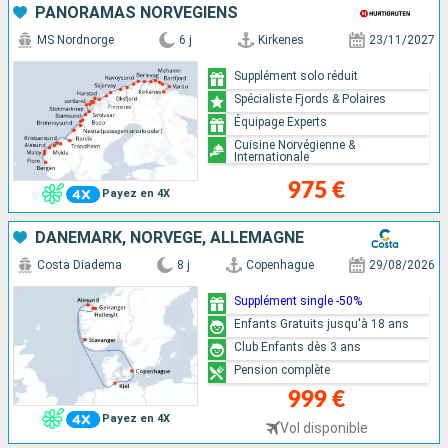
PANORAMAS NORVÉGIENS
MS Nordnorge
6 j
Kirkenes
23/11/2027
Supplément solo réduit
Spécialiste Fjords & Polaires
Équipage Experts
Cuisine Norvégienne &
Internationale
975 €
Payez en 4X
DANEMARK, NORVÈGE, ALLEMAGNE
Costa Diadema
8 j
Copenhague
29/08/2026
Supplément single -50%
Enfants Gratuits jusqu'à 18 ans
Club Enfants dès 3 ans
Pension complète
999 €
Payez en 4X
Vol disponible