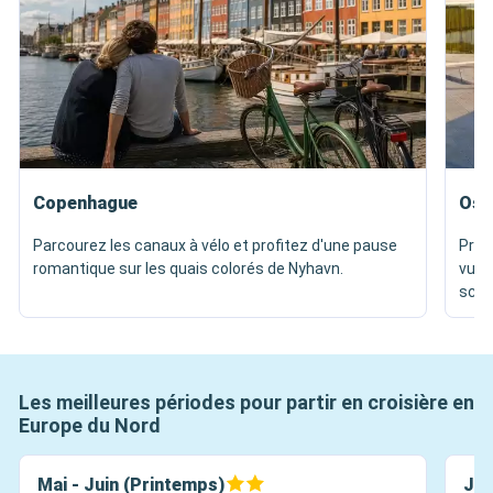
Copenhague
Osl
Parcourez les canaux à vélo et profitez d'une pause
Prom
romantique sur les quais colorés de Nyhavn.
vue u
scul
Les meilleures périodes pour partir en croisière en
Europe du Nord
Mai - Juin (Printemps)
Jui