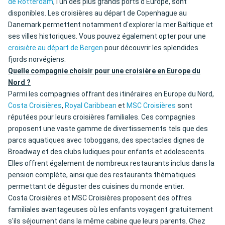
de Rotterdam
, l'un des plus grands ports d'Europe, sont
disponibles. Les croisières au départ de Copenhague au
Danemark permettent notamment d'explorer la mer Baltique et
ses villes historiques. Vous pouvez également opter pour une
croisière au départ de Bergen
pour découvrir les splendides
fjords norvégiens.
Quelle compagnie choisir pour une croisière en Europe du
Nord ?
Parmi les compagnies offrant des itinéraires en Europe du Nord,
Costa Croisières
,
Royal Caribbean
et
MSC Croisières
sont
réputées pour leurs croisières familiales. Ces compagnies
proposent une vaste gamme de divertissements tels que des
parcs aquatiques avec toboggans, des spectacles dignes de
Broadway et des clubs ludiques pour enfants et adolescents.
Elles offrent également de nombreux restaurants inclus dans la
pension complète, ainsi que des restaurants thématiques
permettant de déguster des cuisines du monde entier.
Costa Croisières et MSC Croisières proposent des offres
familiales avantageuses où les enfants voyagent gratuitement
s'ils séjournent dans la même cabine que leurs parents. Chez