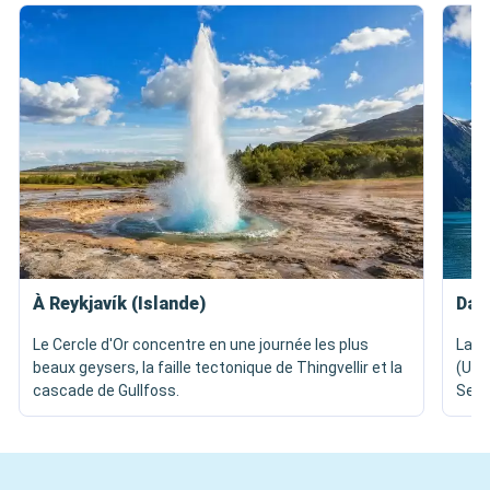
À Reykjavík (Islande)
Dan
Le Cercle d'Or concentre en une journée les plus
La n
beaux geysers, la faille tectonique de Thingvellir et la
(UNE
cascade de Gullfoss.
Sept