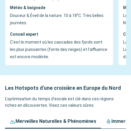
Météo & baignade
Mét
Douceur & Éveil de la nature. 10 à 18°C. Très belles
Le S
journées.
Nord
Conseil expert
Con
C'est le moment où les cascades des fjords sont
La s
les plus puissantes (fonte des neiges) et l'affluence
Les 
est encore modérée.
dans
Les Hotspots d'une croisière en Europe du Nord
L'optimisation du temps d'escale est clé dans ces régions
riches en découvertes. Visez ces valeurs sûres.
Merveilles Naturelles & Phénomènes
Immersio