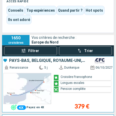
scandinave rencontre le charme des escales baltiques.
ACCÈS RAPIDE
Le voyage peut ainsi prendre une tonalité plus culturelle, plus
Conseils
Top expériences
Quand partir ?
Hot spots
urbaine ou plus patrimoniale. Capitales nordiques, centres
historiques et villes d’eau s’y succèdent avec une vraie
Ils ont adoré
sensation de dépaysement.
1650
Vos critères de recherche :
Europe du Nord
croisières
Filtrer
Trier
PAYS-BAS, BELGIQUE, ROYAUME-UNI, FRANCE
Renaissance
5 j
Dunkerque
06/10/2027
Croisière Francophone
Longues escales
Pension complète
379 €
Payez en 4X