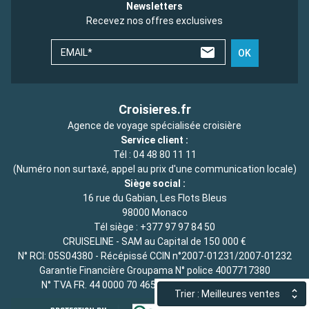
Newsletters
Recevez nos offres exclusives
EMAIL*
OK
Croisieres.fr
Agence de voyage spécialisée croisière
Service client :
Tél :
04 48 80 11 11
(Numéro non surtaxé, appel au prix d'une communication locale)
Siège social :
16 rue du Gabian, Les Flots Bleus
98000 Monaco
Tél siège :
+377 97 97 84 50
CRUISELINE - SAM au Capital de 150 000 €
N° RCI: 05S04380 - Récépissé CCIN n°2007-01231/2007-01232
Garantie Financière Groupama N° police 4007717380
N° TVA FR. 44 0000 70 465 - RC RSA de 10 000 000 €
Trier : Meilleures ventes