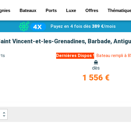
gnies
Bateaux
Ports
Luxe
Offres
Thématiqu
Payez en 4 fois dès
389 €
/mois
rts
Dernières Dispos !
Bateau rempli à 
dès
1 556 €