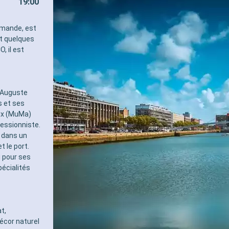
19:00
pour les adultes)
- 40% de réduction sur un forf
sélectionné prépayé
ormande, est
- 10% de réduction sur tous l
t quelques
réservés à bord
, il est
SERVICES
- Personnel qualifié multilingu
- Embarquement prioritaire & 
charge des bagages
d’Auguste
AUTRES PRIVILÈGES
s et ses
- Points MSC Voyagers Club
aux (MuMa)
ressionniste.
 dans un
t le port.
 pour ses
écialités
t,
écor naturel