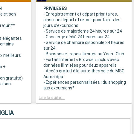
N
PRIVILEGES
ne et son
- Enregistrement et départ prioritaires,
ainsi que départ et retour prioritaires les
ratuit**
jours d'excursions
- Service de majordome 24 heures sur 24
- Concierge dédié 24 heures sur 24
s élégantes
- Service de chambre disponible 24 heures
certains
sur 24
- Boissons et repas illimités au Yacht Club
x meilleurs
- Forfait Internet « Browse » inclus avec
données illimitées pour deux appareils
o +
- Accès gratuit à la suite thermale du MSC
Aurea Spa
on gratuite)
- Expériences personnalisées : du shopping
raison
aux excursions*
- Equipements de relaxation dans chaque
& BAR
Lire la suite...
suite
it disponibles
- Autres attentions personnelles : service
d’assistance pour faire et défaire les
GLIA
spécialités
valises, journal livré directement en cabine
sur demande*
 plats
- L’expérience la plus récompensée pour le
 des
versement des points « MSC Voyagers