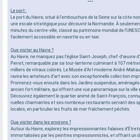
---
Le port :
Le port du Havre, situé à l'embouchure de la Seine sur la côte n
une escale stratégique pour découvrir la Normandie. À seulemen
minutes du centre-ville, classé au patrimoine mondial de l’UNESCO
facilement accessible en navette ou en taxi.
Que visiter au Havre ?
Au Havre, ne manquez pas l’église Saint-Joseph, chef-d’œuvre 
Perret, remarquable par sa tour-lanterne culminant à 107 mètre
milliers de vitraux colorés. Le Musée d'Art moderne André-Malr
ravira les amateurs d'art avec son exceptionnelle collection imp
Promenez-vous ensuite dans les Jardins suspendus, aménagés
ancien fort militaire, qui offrent une vue panoramique sur la ville e
Découvrez également le quartier animé de Saint-François, connu
ruelles charmantes et ses nombreux restaurants servant des sp
locales, en particulier les fruits de mer fraîchement pêchés.
Que visiter dans les environs ?
Autour du Havre, explorez les impressionnantes falaises d’Étreta
immortalisées par les peintres impressionnistes, et offrant un d