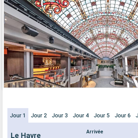
- 20% de réd
- Activités et divertissements pour
Restaurants
adultes, enfants et bébés
prépayé
- Activités récréatives pour enfants
SPORT ET 
SERVICES
- Programme
- Personnel qualifié multilingue
Broadway
AUTRES PRIVILÈGES
- Espace pis
- Points MSC Voyagers Club
- Equipement
- Salle de s
panoramiqu
- Activités 
adultes, en
- Activités 
SERVICES
- Personnel 
AUTRES PR
- Points MS
Jour 1
Jour 2
Jour 3
Jour 4
Jour 5
Jour 6
Arrivée
Le Havre