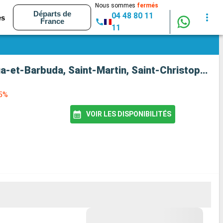
Nous sommes
fermés
Départs de
04 48 80 11
es
France
11
Croisière MSC Meraviglia : France, Portugal, Saint Vincent-et-les-Grenadines, Barbade, Antigua-et-Barbuda, Saint-Martin, Saint-Christophe-et-Niévès, Dominique, Martinique, Guadeloupe au départ de Le Havre
85%
VOIR LES DISPONIBILITÉS