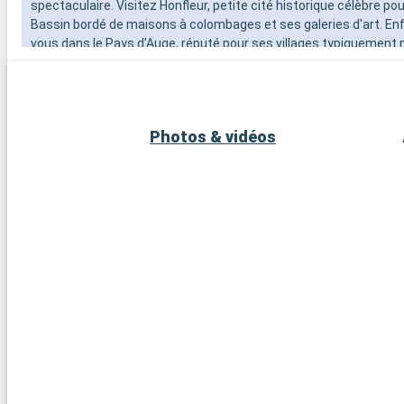
spectaculaire. Visitez Honfleur, petite cité historique célèbre po
Bassin bordé de maisons à colombages et ses galeries d'art. Enf
vous dans le Pays d’Auge, réputé pour ses villages typiquement
distilleries de calvados et ses paysages bucoliques parsemés 
de pâturages verdoyants.
Photos & vidéos