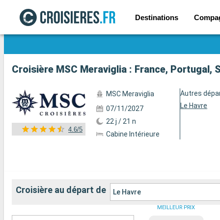
Destinations
Compa
Voir les 140 autres photos
Autres dépa
MSC Meraviglia
Le Havre
07/11/2027
22 j / 21 n
4.6/5
Cabine Intérieure
Croisière au départ de
Le Havre
MEILLEUR PRIX