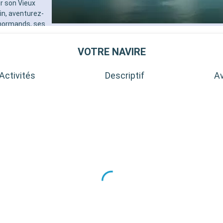
ur son Vieux
in, aventurez-
 normands, ses
de pommiers et
VOTRE NAVIRE
Activités
Descriptif
Av