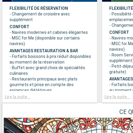
FLEXIBILITÉ DE RÉSERVATION
FLEXIBILIT
- Changement de croisière avec
- Possibilité
supplément
emplaceme
- Changement
CONFORT
- Navires modernes et cabines élégantes
CONFORT
- MSC for Me (disponible sur certains
- Navires m
navires).
- MSC for Me
navires)
AVANTAGES RESTAURATION & BAR
- Room Servi
- Forfaits boissons à prix réduit disponibles
supplément
au moment de la réservation
- Petit-déje
- Buffet avec grand choix de spécialités
gratuite)
culinaires
- Restaurants principaux avec plats
AVANTAGES
gourmets et prise en compte des
- Forfaits bo
exigences diététiques
au moment d
- Buffet ave
Lire la suite...
Lire la suite...
SPORT ET DIVERTISSEMENTS
culinaires
- Programme varié de spectacles de style
- Restaurant
Broadway
CE Q
gourmets et
- Espace piscine
exigences d
- Equipements sportifs de plein-air
- Choix de l
- Salle de sport équipée avec vue
réserve de di
panoramique