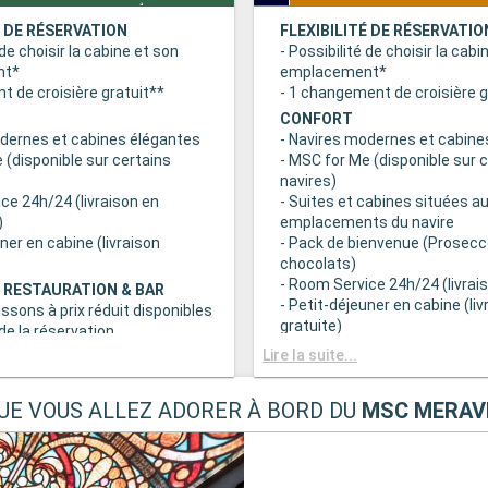
É DE RÉSERVATION
FLEXIBILITÉ DE RÉSERVATIO
 de choisir la cabine et son
- Possibilité de choisir la cabi
nt*
emplacement*
 de croisière gratuit**
- 1 changement de croisière g
CONFORT
odernes et cabines élégantes
- Navires modernes et cabine
 (disponible sur certains
- MSC for Me (disponible sur 
navires)
ce 24h/24 (livraison en
- Suites et cabines situées au
)
emplacements du navire
uner en cabine (livraison
- Pack de bienvenue (Prosecc
chocolats)
- Room Service 24h/24 (livrais
 RESTAURATION & BAR
- Petit-déjeuner en cabine (liv
issons à prix réduit disponibles
gratuite)
e la réservation
c grand choix de spécialités
AVANTAGES RESTAURATION 
Lire la suite...
- Forfaits boissons à prix rédu
s principaux avec plats
au moment de la réservation
UE VOUS ALLEZ ADORER À BORD DU
MSC MERAVI
 prise en compte des
- Buffet avec grand choix de 
iététiques
culinaires
a tranche horaire du dîner (sous
- Restaurants principaux avec
sponibilité)
gourmets et prise en compte