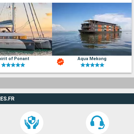
irit of Ponant
Aqua Mekong
ES.FR