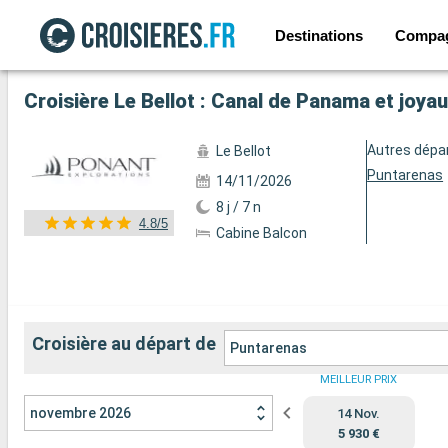
Destinations
Compa
Voir les 78 autres photos
Croisière Le Bellot : Canal de Panama et joy
Autres dépa
Le Bellot
Puntarenas
14/11/2026
8 j / 7 n
4.8/5
Cabine Balcon
Croisière au départ de
Puntarenas
MEILLEUR PRIX
novembre 2026
14 Nov.
5 930 €