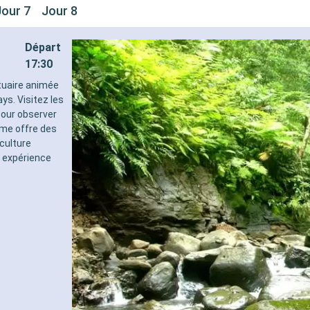
Jour 7
Jour 8
Départ
17:30
rtuaire animée
ys. Visitez les
pour observer
ême offre des
 culture
e expérience