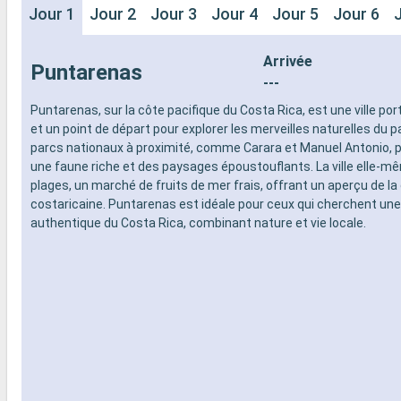
Jour 1
Jour 2
Jour 3
Jour 4
Jour 5
Jour 6
Arrivée
Puntarenas
---
Puntarenas, sur la côte pacifique du Costa Rica, est une ville po
et un point de départ pour explorer les merveilles naturelles du pa
parcs nationaux à proximité, comme Carara et Manuel Antonio, 
une faune riche et des paysages époustouflants. La ville elle-m
plages, un marché de fruits de mer frais, offrant un aperçu de la
costaricaine. Puntarenas est idéale pour ceux qui cherchent un
authentique du Costa Rica, combinant nature et vie locale.