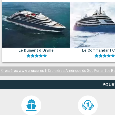
Le Dumont d Urville
Le Commandant C
Croisières www.croisieres.fr
Croisières Amérique du Sud
Ponant
Le Be
POUR