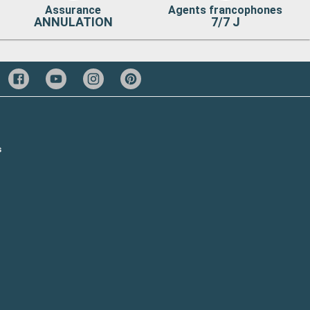
Assurance
Agents francophones
ANNULATION
7/7 J
s