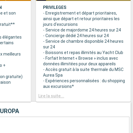
N
PRIVILEGES
ne et son
- Enregistrement et départ prioritaires,
ainsi que départ et retour prioritaires les
ratuit**
jours d'excursions
- Service de majordome 24 heures sur 24
- Concierge dédié 24 heures sur 24
s élégantes
- Service de chambre disponible 24 heures
certains
sur 24
- Boissons et repas illimités au Yacht Club
x meilleurs
- Forfait Internet « Browse » inclus avec
données illimitées pour deux appareils
o +
- Accès gratuit à la suite thermale du MSC
Aurea Spa
on gratuite)
- Expériences personnalisées : du shopping
raison
aux excursions*
- Equipements de relaxation dans chaque
& BAR
Lire la suite...
suite
it disponibles
- Autres attentions personnelles : service
d’assistance pour faire et défaire les
EUROPA
spécialités
valises, journal livré directement en cabine
sur demande*
 plats
- L’expérience la plus récompensée pour le
 des
versement des points « MSC Voyagers