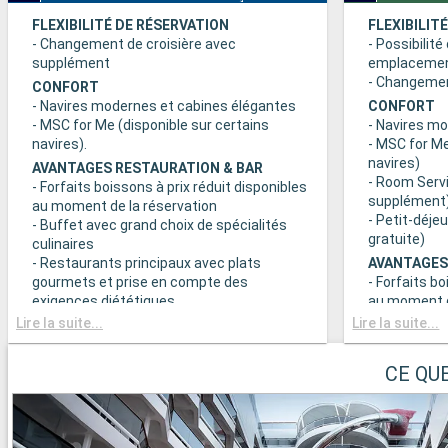
FLEXIBILITÉ DE RÉSERVATION
FLEXIBILIT
- Changement de croisière avec
- Possibilité
supplément
emplaceme
- Changement
CONFORT
- Navires modernes et cabines élégantes
CONFORT
- MSC for Me (disponible sur certains
- Navires m
navires).
- MSC for Me
navires)
AVANTAGES RESTAURATION & BAR
- Room Servi
- Forfaits boissons à prix réduit disponibles
supplément
au moment de la réservation
- Petit-déje
- Buffet avec grand choix de spécialités
gratuite)
culinaires
- Restaurants principaux avec plats
AVANTAGES
gourmets et prise en compte des
- Forfaits bo
exigences diététiques
au moment d
- Buffet ave
Lire la suite...
Lire la suite...
SPORT ET DIVERTISSEMENTS
culinaires
- Programme varié de spectacles de style
- Restaurant
Broadway
CE QU
gourmets et
- Espace piscine
exigences d
- Equipements sportifs de plein-air
- Choix de l
- Salle de sport équipée avec vue
réserve de di
panoramique