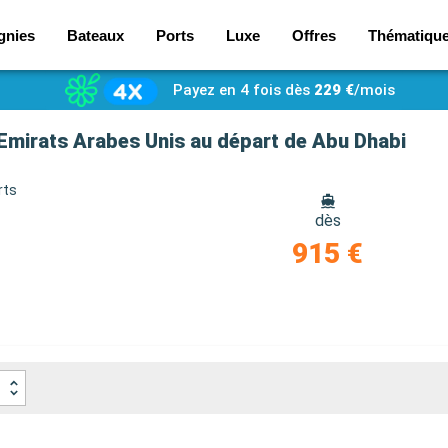
gnies
Bateaux
Ports
Luxe
Offres
Thématiqu
Payez en 4 fois dès
229 €
/mois
 Emirats Arabes Unis au départ de Abu Dhabi
rts
dès
915 €