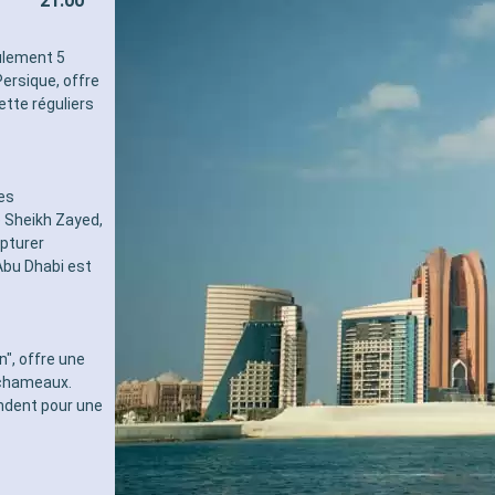
21:00
pour les adultes)
- 40% de réduction sur un forf
sélectionné prépayé
eulement 5
- 10% de réduction sur tous l
Persique, offre
réservés à bord
ette réguliers
SERVICES
- Personnel qualifié multilingu
- Embarquement prioritaire & 
charge des bagages
es
AUTRES PRIVILÈGES
e Sheikh Zayed,
- Points MSC Voyagers Club
apturer
 Abu Dhabi est
n", offre une
 chameaux.
ndent pour une