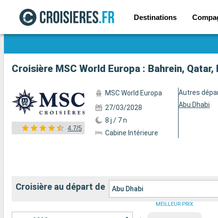
Destinations
Compa
Voir les 117 autres photos
Croisière MSC World Europa : Bahrein, Qatar,
Autres dépa
MSC World Europa
Abu Dhabi
27/03/2028
8 j / 7 n
4.7/5
Cabine Intérieure
Croisière au départ de
Abu Dhabi
MEILLEUR PRIX