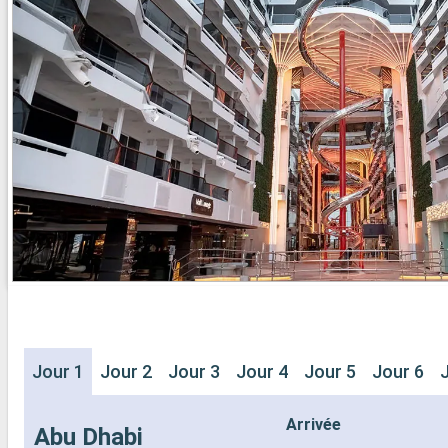
- 20% de réd
- Activités et divertissements pour
Restaurants
adultes, enfants et bébés
prépayé
- Activités récréatives pour enfants
SPORT ET 
SERVICES
- Programme
- Personnel qualifié multilingue
Broadway
AUTRES PRIVILÈGES
- Espace pis
- Points MSC Voyagers Club
- Equipement
- Salle de s
panoramiqu
- Activités 
adultes, en
- Activités 
SERVICES
- Personnel 
AUTRES PR
- Points MS
Jour 1
Jour 2
Jour 3
Jour 4
Jour 5
Jour 6
Arrivée
Abu Dhabi