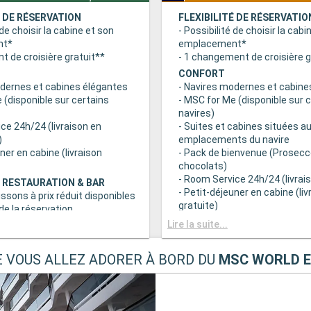
É DE RÉSERVATION
FLEXIBILITÉ DE RÉSERVATIO
 de choisir la cabine et son
- Possibilité de choisir la cabi
nt*
emplacement*
 de croisière gratuit**
- 1 changement de croisière g
CONFORT
odernes et cabines élégantes
- Navires modernes et cabine
 (disponible sur certains
- MSC for Me (disponible sur 
navires)
ce 24h/24 (livraison en
- Suites et cabines situées au
)
emplacements du navire
uner en cabine (livraison
- Pack de bienvenue (Prosecc
chocolats)
- Room Service 24h/24 (livrais
 RESTAURATION & BAR
- Petit-déjeuner en cabine (liv
issons à prix réduit disponibles
gratuite)
e la réservation
c grand choix de spécialités
AVANTAGES RESTAURATION 
Lire la suite...
- Forfaits boissons à prix rédu
s principaux avec plats
au moment de la réservation
E VOUS ALLEZ ADORER À BORD DU
MSC WORLD 
 prise en compte des
- Buffet avec grand choix de 
iététiques
culinaires
a tranche horaire du dîner (sous
- Restaurants principaux avec
sponibilité)
gourmets et prise en compte