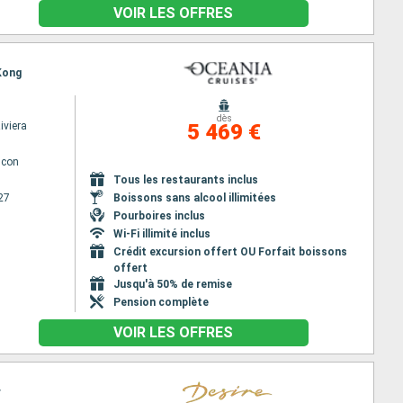
VOIR LES OFFRES
 Kong
dès
iviera
5 469 €
lcon
Tous les restaurants inclus
27
Boissons sans alcool illimitées
Pourboires inclus
Wi-Fi illimité inclus
Crédit excursion offert OU Forfait boissons
offert
Jusqu'à 50% de remise
Pension complète
VOIR LES OFFRES
r