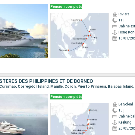
Pension complète
Riviera
11 j
Cabine ext
Hong Kon
16/01/20
STÈRES DES PHILIPPINES ET DE BORNÉO
Pension complète
Le Soleal
13 j
Cabine ba
Keelung
20/05/20