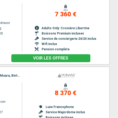
dès
7 360 €
érieure
g
Adults Only: Croisière Libertine
28
Boissons Premium incluses
Service de conciergerie 24/24 inclus
Wifi inclus
Pension complète
VOIR LES OFFRES
Itinéraire : Keelung, Currimao, Corregidor Island, Manille, Coron, Puerto Princesa, Balabac Island, Muara, Bintulu, Kuching, Singapour
dès
8 370 €
lcon
Luxe Francophone
27
Service Majordome inclus
Boissons incluses