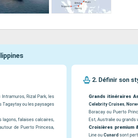
lippines
2. Définir son st
Grands itinéraires A
c Intramuros, Rizal Park, les
rs Tagaytay ou les paysages
Celebrity Cruises
,
Norwe
Boracay ou Puerto Princ
s lagons, falaises calcaires,
Est, Australie ou grands
Croisières premium &
 autour de Puerto Princesa,
Line ou
Cunard
sont pert