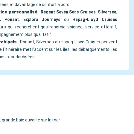
sées et davantage de confort à bord.
vice personnalisé
:
Regent Seven Seas Cruises
,
Silversea
,
,
Ponant
,
Explora Journeys
ou
Hapag-Lloyd Cruises
rs qui recherchent gastronomie soignée, service attentif,
mpagnement plus qualitatif.
rchipels
: Ponant, Silversea ou Hapag-Lloyd Cruises peuvent
 l’itinéraire met l’accent sur les îles, les débarquements, les
ins standardisées.
t grande baie ouverte sur la mer.