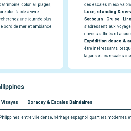
atrimoine colonial, plages,
des escales mieux valori
Luxe, standing & ser
re plus facile à vivre.
 recherchez une journée plus
Seabourn Cruise Line
 de bord de mer et ambiance
s’adressent aux voyageu
navires raffinés et acco
Expédition douce & a
être intéressants lorsque
lagons et les escales mo
ilippines
 Visayas
Boracay & Escales Balnéaires
hilippines, entre ville dense, héritage espagnol, quartiers modernes e