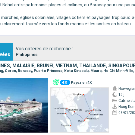
t Bohol entre patrimoine, plages et collines, ou Boracay pour une paus
 marchés, églises coloniales, villages côtiers et paysages tropicaux. Sel
e ou clairement tournée vers les fonds marins et les sorties en bateau.
Vos critères de recherche :
vées
Philippines
PINES, MALAISIE, BRUNEI, VIETNAM, THAÏLANDE, SINGAPOU
Payez en 4X
Norwegia
15 j
Cabine st
Hong Kon
03/01/20