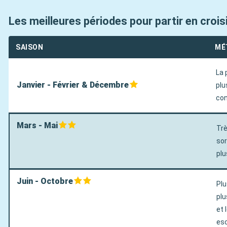
Les meilleures périodes pour partir en crois
SAISON
MÉ
La 
Janvier - Février & Décembre
plu
con
Mars - Mai
Trè
sor
plu
Juin - Octobre
Plu
plu
et 
esc