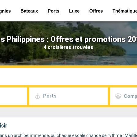
gnies
Bateaux
Ports
Luxe
Offres
Thématiqu
s Philippines : Offres et promotions 2
4 croisières trouvées
Ports
Comp
isir
dans un archipel immense, où chaque escale change de rythme : Manill