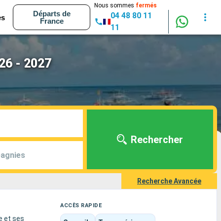
Nous sommes
fermés
Départs de
04 48 80 11
es
France
11
026 - 2027
Rechercher
agnies
Recherche Avancée
ACCÈS RAPIDE
e et ses