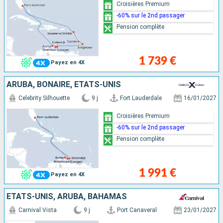
Croisières Premium
-60% sur le 2nd passager
Pension complète
1 739 €
Payez en 4X
ARUBA, BONAIRE, ÉTATS-UNIS
Celebrity Silhouette
9 j
Fort Lauderdale
16/01/2027
Croisières Premium
-60% sur le 2nd passager
Pension complète
1 991 €
Payez en 4X
ÉTATS-UNIS, ARUBA, BAHAMAS
Carnival Vista
9 j
Port Canaveral
23/01/2027