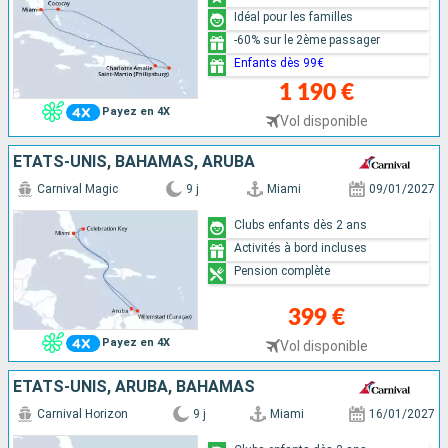
Idéal pour les familles
-60% sur le 2ème passager
Enfants dès 99€
1 190 €
Payez en 4X
Vol disponible
ÉTATS-UNIS, BAHAMAS, ARUBA
Carnival Magic
9 j
Miami
09/01/2027
Clubs enfants dès 2 ans
Activités à bord incluses
Pension complète
399 €
Payez en 4X
Vol disponible
ÉTATS-UNIS, ARUBA, BAHAMAS
Carnival Horizon
9 j
Miami
16/01/2027