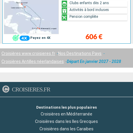
Clubs enfants dès 2 ans
Activités à bord incluses
Pension complète
606 €
Payez en 4X
Croisières www.croisieres.fr
Nos Destinations Pays
Croisières Antilles néerlandaises
Départ En janvier 2027 - 2028
CROISIERES.FR
Destinations les plus populaires
Croisières en Méditerranée
Croisières dans les Iles Grecques
Croisières dans les Caraibes