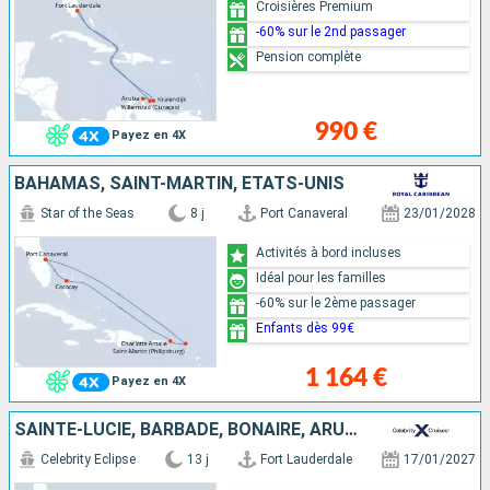
Croisières Premium
-60% sur le 2nd passager
Pension complète
990 €
Payez en 4X
BAHAMAS, SAINT-MARTIN, ÉTATS-UNIS
Star of the Seas
8 j
Port Canaveral
23/01/2028
Activités à bord incluses
Idéal pour les familles
-60% sur le 2ème passager
Enfants dès 99€
1 164 €
Payez en 4X
SAINTE-LUCIE, BARBADE, BONAIRE, ARUBA, ÉTATS-UNIS
Celebrity Eclipse
13 j
Fort Lauderdale
17/01/2027