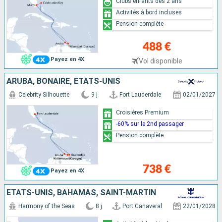
Clubs enfants dès 2 ans
Activités à bord incluses
Pension complète
488 €
Payez en 4X
Vol disponible
ARUBA, BONAIRE, ÉTATS-UNIS
Celebrity Silhouette
9 j
Fort Lauderdale
02/01/2027
Croisières Premium
-60% sur le 2nd passager
Pension complète
738 €
Payez en 4X
ÉTATS-UNIS, BAHAMAS, SAINT-MARTIN
Harmony of the Seas
8 j
Port Canaveral
22/01/2028