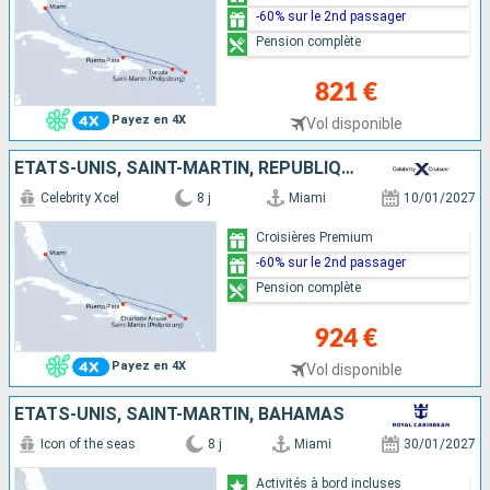
-60% sur le 2nd passager
Pension complète
821 €
Payez en 4X
Vol disponible
ÉTATS-UNIS, SAINT-MARTIN, RÉPUBLIQUE DOMINICAINE
Celebrity Xcel
8 j
Miami
10/01/2027
Croisières Premium
-60% sur le 2nd passager
Pension complète
924 €
Payez en 4X
Vol disponible
ÉTATS-UNIS, SAINT-MARTIN, BAHAMAS
Icon of the seas
8 j
Miami
30/01/2027
Activités à bord incluses