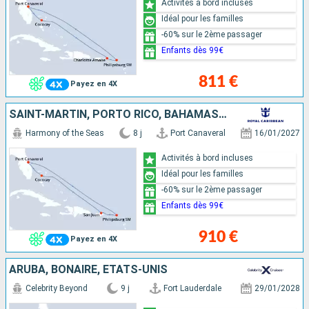
Activités à bord incluses
Idéal pour les familles
-60% sur le 2ème passager
Enfants dès 99€
811 €
Payez en 4X
SAINT-MARTIN, PORTO RICO, BAHAMAS, ÉTATS-UNIS
Harmony of the Seas
8 j
Port Canaveral
16/01/2027
Activités à bord incluses
Idéal pour les familles
-60% sur le 2ème passager
Enfants dès 99€
910 €
Payez en 4X
ARUBA, BONAIRE, ÉTATS-UNIS
Celebrity Beyond
9 j
Fort Lauderdale
29/01/2028