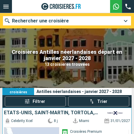
Rechercher une croisière
Croisières Antilles néerlandaises départ en
Nos destinations
janvier 2027 - 2028
13 croisières trouvées
Mois de départ
Ports
Compagnies
13
Vos critères de recherche :
Antilles néerlandaises - janvier 2027 - 2028
croisières
Rechercher
Filtrer
Trier
ÉTATS-UNIS, SAINT-MARTIN, TORTOLA, RÉPUBLIQUE DOMINICAINE
Celebrity Xcel
8 j
Miami
31/01/2027
Croisières Premium