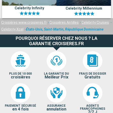
Celebrity Infinity
Celebrity Millennium
Croisières www.croisieres.fr
Croisières Antilles
Celebrity Cruises
Celebrity Xcel
États-Unis, Saint-Martin, République Dominicaine
POURQUOI RÉSERVER CHEZ NOUS ? LA
GARANTIE CROISIERES.FR
PLUS DE 10 000
LA GARANTIE DU
FRAIS DE DOSSIER
croisières
Meilleur Prix
Gratuits
PAIEMENT SÉCURISÉ
ASSURANCE
AGENTS
en 4 fois
annulation
FRANCOPHONES
7/7 J