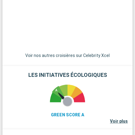
une route panoramique et offre une ambiance détendue avec
des maisons colorées et des couchers de soleil
spectaculaires. Les îles des Bahamas, joyaux des Caraïbes,
sont à une courte distance de navigation et constituent un
paradis pour une journée sur leurs plages de sable blanc
immaculé. Pour les amateurs de plongée, les récifs coralliens
de Key Largo offrent une expérience sous-marine
extraordinaire. Ces destinations aux alentours de Miami
dévoilent la beauté naturelle et la diversité culturelle de la
Voir nos autres croisières sur Celebrity Xcel
région.
LES INITIATIVES ÉCOLOGIQUES
GREEN SCORE A
Voir plus