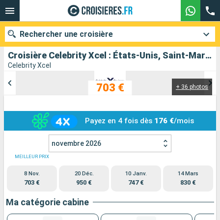
Rechercher une croisière
Croisière Celebrity Xcel : États-Unis, Saint-Martin, République Dominicaine au départ de Miami
Celebrity Xcel
703 €
+ 36 photos
Nos destinations
Mois de départ
Payez en 4 fois dès
176 €
/mois
Ports
Compagnies
novembre 2026
Rechercher
MEILLEUR PRIX
8 Nov.
20 Déc.
10 Janv.
14 Mars
703 €
950 €
747 €
830 €
Ma catégorie cabine