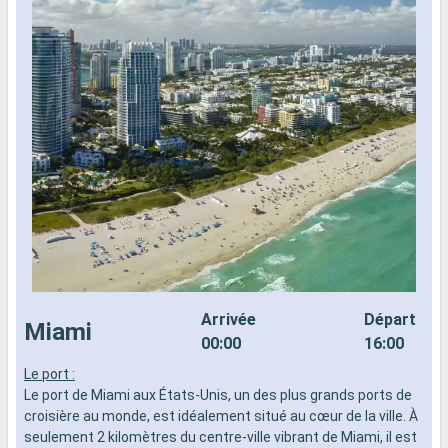
Arrivée
Départ
Miami
00:00
16:00
Le port :
L
Le port de Miami aux États-Unis, un des plus grands ports de
d
croisière au monde, est idéalement situé au cœur de la ville. À
n
seulement 2 kilomètres du centre-ville vibrant de Miami, il est
s