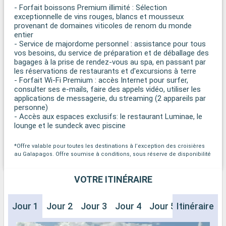
- Forfait boissons Premium illimité : Sélection
exceptionnelle de vins rouges, blancs et mousseux
provenant de domaines viticoles de renom du monde
entier
- Service de majordome personnel : assistance pour tous
vos besoins, du service de préparation et de déballage des
bagages à la prise de rendez-vous au spa, en passant par
les réservations de restaurants et d'excursions à terre
- Forfait Wi-Fi Premium : accès Internet pour surfer,
consulter ses e-mails, faire des appels vidéo, utiliser les
applications de messagerie, du streaming (2 appareils par
personne)
- Accès aux espaces exclusifs: le restaurant Luminae, le
lounge et le sundeck avec piscine
*Offre valable pour toutes les destinations à l’exception des croisières
au Galapagos. Offre soumise à conditions, sous réserve de disponibilité
VOTRE ITINÉRAIRE
Jour 1
Jour 2
Jour 3
Jour 4
Jour 5
Itinéraire
Jour 6
J