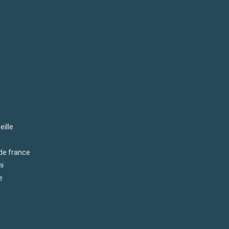
eille
 de france
mi
e