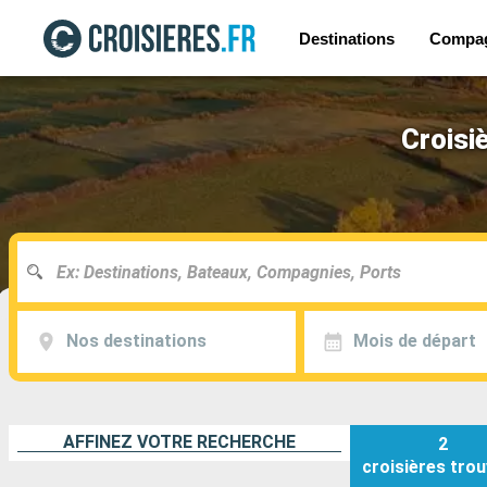
Destinations
Compa
Croisiè
Nos destinations
Mois de départ
AFFINEZ VOTRE RECHERCHE
2
croisières
trou