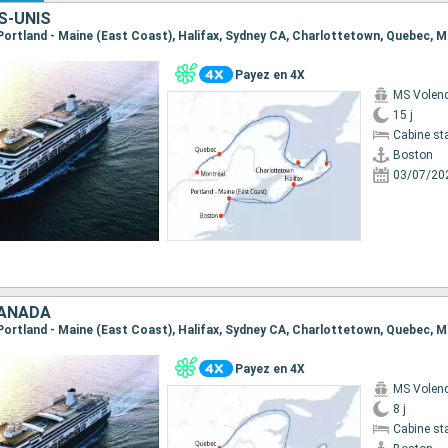
S-UNIS
Payez en 4X
MS Vole
15 j
Cabine st
Boston
03/07/20
CANADA
, Portland - Maine (East Coast), Halifax, Sydney CA, Charlottetown, Quebec, 
Payez en 4X
MS Vole
8 j
Cabine st