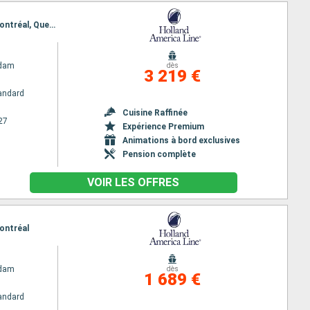
Itinéraire : Boston, Portland - Maine (East Coast), Halifax, Sydney CA, Charlottetown, Quebec, Montréal, Quebec, Charlottetown, Sydney CA, Halifax, Portland - Maine (East Coast), Boston
ndam
dès
3 219 €
andard
Cuisine Raffinée
27
Expérience Premium
Animations à bord exclusives
Pension complète
VOIR LES OFFRES
Montréal
ndam
dès
1 689 €
andard