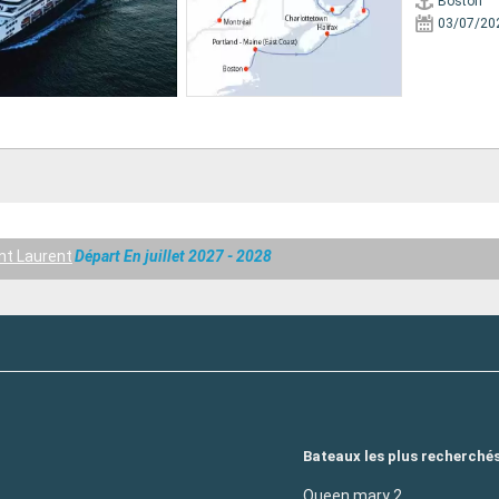
Boston
03/07/20
int Laurent
Départ En juillet 2027 - 2028
Bateaux les plus recherché
Queen mary 2