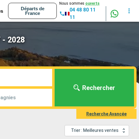
Nous sommes
ouverts
Départs de
04 48 80 11
es
France
11
7 - 2028
Rechercher
agnies
Recherche Avancée
Trier : Meilleures ventes