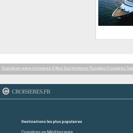
Croisières www.croisieres.fr
Nos Destinations Fluviales
Croisières Sa
CROISIERES.FR
Destinations les plus populaires
Croisières en Méditerranée