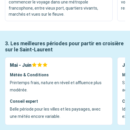
commencer le voyage dans une métropole
voir
francophone, entre vieux port, quartiers vivants,
remp
marchés et vues sur le fleuve.
3. Les meilleures périodes pour partir en croisière
sur le Saint-Laurent
Mai - Juin
Jui
Météo & Conditions
Mét
Printemps frais, nature en réveil et affluence plus
Sais
modérée.
acti
Conseil expert
Con
Belle période pour les villes et les paysages, avec
Idéa
une météo encore variable.
ext