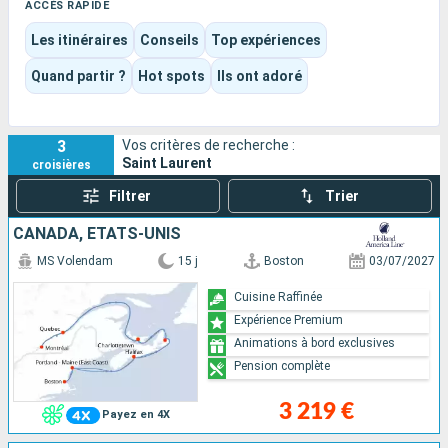
des escales marquées par l’histoire, les phares, les baleines,
ACCÈS RAPIDE
les forêts boréales et l’accent québécois. C’est une
Les itinéraires
Conseils
Top expériences
destination fluviale ample et très différente des fleuves
européens, à mi-chemin entre croisière culturelle, nature
Quand partir ?
Hot spots
Ils ont adoré
nordique et navigation panoramique.
3
Vos critères de recherche :
Saint Laurent
croisières
Filtrer
Trier
CANADA, ÉTATS-UNIS
MS Volendam
15 j
Boston
03/07/2027
Cuisine Raffinée
Expérience Premium
Animations à bord exclusives
Pension complète
3 219 €
Payez en 4X