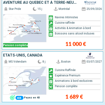
AVENTURE AU QUÉBEC ET À TERRE-NEUVE
Star Pride
15 j
Montréal
25/09/2026
Navires Intimistes
Cuisine raffinée
Activités & Animation à bord
Boissons sans alcool incluses
11 000 €
Pension complète
ÉTATS-UNIS, CANADA
MS Volendam
8 j
Boston
03/07/2027
Cuisine Raffinée
Expérience Premium
Animations à bord exclusives
Pension complète
1 689 €
Payez en 4X