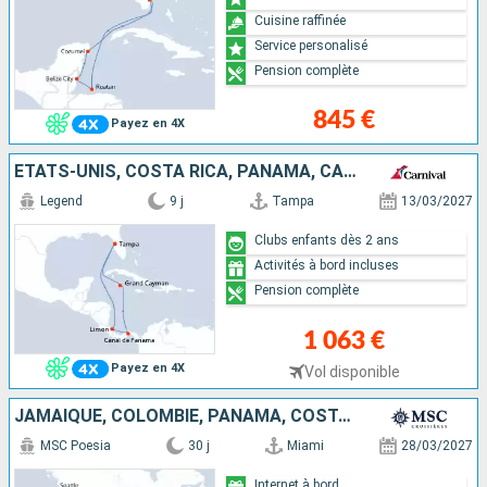
Cuisine raffinée
Service personalisé
Pension complète
845 €
Payez en 4X
ÉTATS-UNIS, COSTA RICA, PANAMA, CAÏMANS (ÎLES)
Legend
9 j
Tampa
13/03/2027
Clubs enfants dès 2 ans
Activités à bord incluses
Pension complète
1 063 €
Payez en 4X
Vol disponible
JAMAÏQUE, COLOMBIE, PANAMA, COSTA RICA, HONDURAS, BELIZE, MEXIQUE, ÉTATS-UNIS
MSC Poesia
30 j
Miami
28/03/2027
Internet à bord