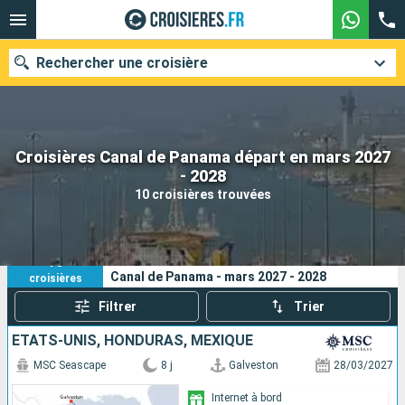
Rechercher une croisière
Croisières Canal de Panama départ en mars 2027
Nos destinations
- 2028
10 croisières trouvées
Mois de départ
Ports
Compagnies
10
Vos critères de recherche :
Canal de Panama - mars 2027 - 2028
croisières
Rechercher
Filtrer
Trier
ÉTATS-UNIS, HONDURAS, MEXIQUE
MSC Seascape
8 j
Galveston
28/03/2027
Internet à bord