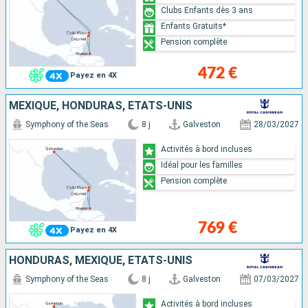
Clubs Enfants dès 3 ans
Enfants Gratuits*
Pension complète
472 €
Payez en 4X
MEXIQUE, HONDURAS, ÉTATS-UNIS
Symphony of the Seas
8 j
Galveston
28/03/2027
Activités à bord incluses
Idéal pour les familles
Pension complète
769 €
Payez en 4X
HONDURAS, MEXIQUE, ÉTATS-UNIS
Symphony of the Seas
8 j
Galveston
07/03/2027
Activités à bord incluses