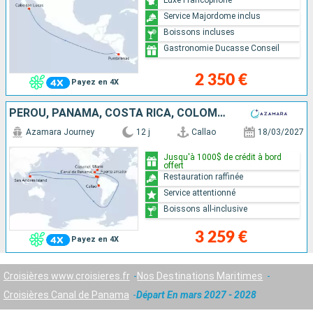
Service Majordome inclus
Boissons incluses
Gastronomie Ducasse Conseil
2 350 €
Payez en 4X
PÉROU, PANAMA, COSTA RICA, COLOMBIE, MEXIQUE, ÉTATS-UNIS
Azamara Journey
12 j
Callao
18/03/2027
Jusqu'à 1000$ de crédit à bord
offert
Restauration raffinée
Service attentionné
Boissons all-inclusive
3 259 €
Payez en 4X
Croisières www.croisieres.fr
Nos Destinations Maritimes
Croisières Canal de Panama
Départ En mars 2027 - 2028