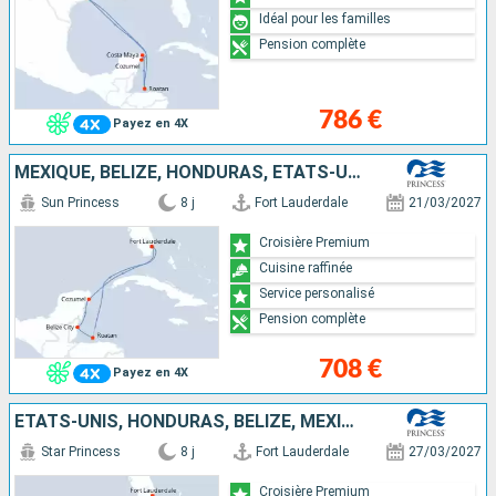
Idéal pour les familles
Pension complète
786 €
Payez en 4X
MEXIQUE, BELIZE, HONDURAS, ÉTATS-UNIS
Sun Princess
8 j
Fort Lauderdale
21/03/2027
Croisière Premium
Cuisine raffinée
Service personalisé
Pension complète
708 €
Payez en 4X
ÉTATS-UNIS, HONDURAS, BELIZE, MEXIQUE
Star Princess
8 j
Fort Lauderdale
27/03/2027
Croisière Premium