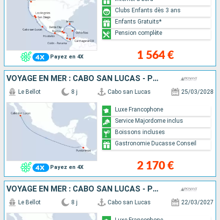
Clubs Enfants dès 3 ans
Enfants Gratuits*
Pension complète
1 564 €
Payez en 4X
VOYAGE EN MER : CABO SAN LUCAS - PUNTARENAS
Le Bellot
8 j
Cabo san Lucas
25/03/2028
Luxe Francophone
Service Majordome inclus
Boissons incluses
Gastronomie Ducasse Conseil
2 170 €
Payez en 4X
VOYAGE EN MER : CABO SAN LUCAS - PUNTARENAS
Le Bellot
8 j
Cabo san Lucas
22/03/2027
Luxe Francophone