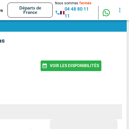
Nous sommes
fermés
Départs de
04 48 80 11
es
France
11
as
VOIR LES DISPONIBILITÉS