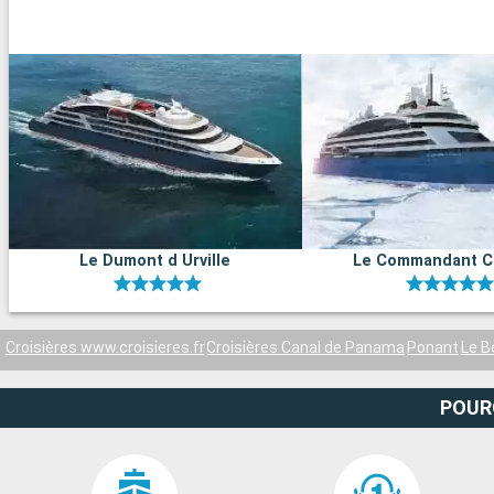
Le Dumont d Urville
Le Commandant C
Croisières www.croisieres.fr
Croisières Canal de Panama
Ponant
Le B
POUR