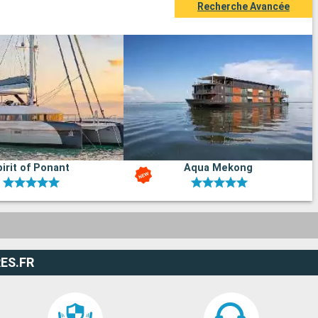
Recherche Avancée
irit of Ponant
Aqua Mekong
ES.FR