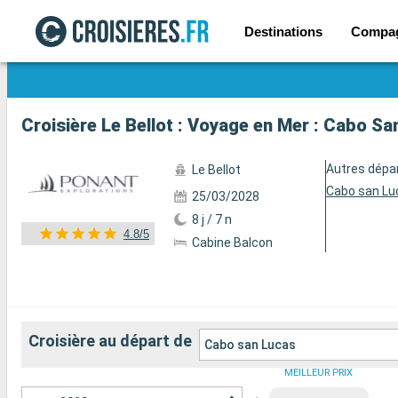
Destinations
Compa
Voir les 78 autres photos
Croisière Le Bellot : Voyage en Mer : Cabo S
Autres dépa
Le Bellot
Cabo san Lu
25/03/2028
8 j / 7 n
4.8/5
Cabine Balcon
Croisière au départ de
Cabo san Lucas
MEILLEUR PRIX