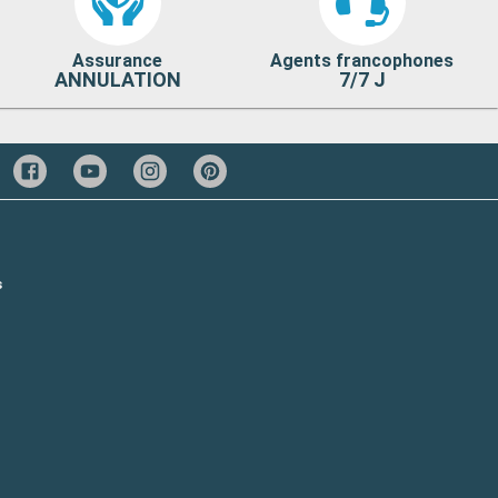
Assurance
Agents francophones
ANNULATION
7/7 J
s