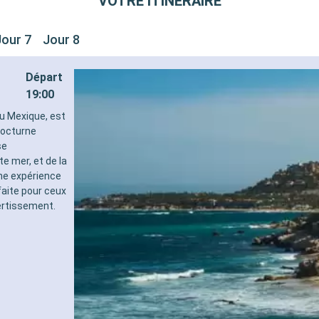
VOTRE ITINÉRAIRE
Jour 7
Jour 8
Départ
19:00
au Mexique, est
nocturne
se
e mer, et de la
une expérience
faite pour ceux
ertissement.