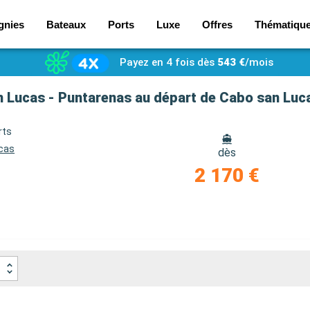
gnies
Bateaux
Ports
Luxe
Offres
Thématiqu
Payez en 4 fois dès
543 €
/mois
an Lucas - Puntarenas au départ de Cabo san Luc
rts
cas
dès
2 170 €