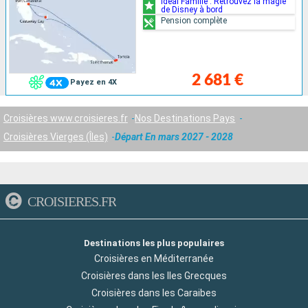
Idéal Famille : Retrouvez la magie
de Disney à bord
Pension complète
2 681 €
Payez en 4X
Croisières www.croisieres.fr
Nos Destinations Pays
Croisières Vierges (Îles)
Départ En mars 2027 - 2028
CROISIERES.FR
Destinations les plus populaires
Croisières en Méditerranée
Croisières dans les Iles Grecques
Croisières dans les Caraibes