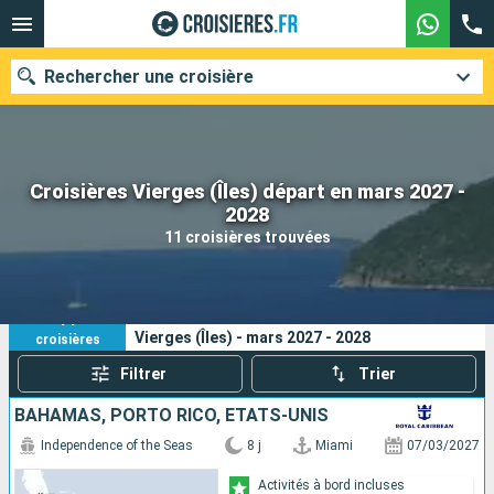
Rechercher une croisière
Croisières Vierges (Îles) départ en mars 2027 -
Nos destinations
2028
11 croisières trouvées
Mois de départ
Ports
Compagnies
11
Vos critères de recherche :
Vierges (Îles) - mars 2027 - 2028
croisières
Rechercher
Filtrer
Trier
BAHAMAS, PORTO RICO, ÉTATS-UNIS
Independence of the Seas
8 j
Miami
07/03/2027
Activités à bord incluses