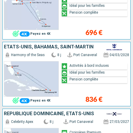
Idéal pour les familles
Pension complète
696 €
Payez en 4X
ÉTATS-UNIS, BAHAMAS, SAINT-MARTIN
Harmony of the Seas
8 j
Port Canaveral
04/03/2028
Activités à bord incluses
Idéal pour les familles
Pension complète
836 €
Payez en 4X
RÉPUBLIQUE DOMINICAINE, ÉTATS-UNIS
Celebrity Apex
8 j
Port Canaveral
27/03/2027
Croisières Premium