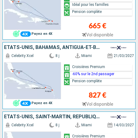
Idéal pour les familles
Pension complète
665 €
Payez en 4X
Vol disponible
ÉTATS-UNIS, BAHAMAS, ANTIGUA-ET-BARBUDA
Celebrity Xcel
8 j
Miami
21/03/2027
Croisières Premium
-60% sur le 2nd passager
Pension complète
827 €
Payez en 4X
Vol disponible
ÉTATS-UNIS, SAINT-MARTIN, RÉPUBLIQUE DOMINICAINE
Celebrity Xcel
8 j
Miami
14/03/2027
Croisières Premium