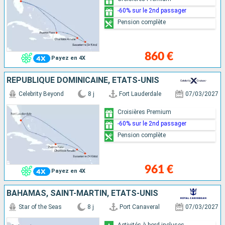
-60% sur le 2nd passager
Pension complète
860 €
Payez en 4X
RÉPUBLIQUE DOMINICAINE, ÉTATS-UNIS
Celebrity Beyond
8 j
Fort Lauderdale
07/03/2027
Croisières Premium
-60% sur le 2nd passager
Pension complète
961 €
Payez en 4X
BAHAMAS, SAINT-MARTIN, ÉTATS-UNIS
Star of the Seas
8 j
Port Canaveral
07/03/2027
Activités à bord incluses