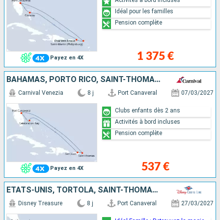
Idéal pour les familles
Pension complète
1 375 €
Payez en 4X
BAHAMAS, PORTO RICO, SAINT-THOMAS, ÉTATS-UNIS
Carnival Venezia
8 j
Port Canaveral
07/03/2027
Clubs enfants dès 2 ans
Activités à bord incluses
Pension complète
537 €
Payez en 4X
ÉTATS-UNIS, TORTOLA, SAINT-THOMAS, BAHAMAS
Disney Treasure
8 j
Port Canaveral
27/03/2027