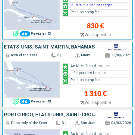
-60% sur le 2nd passager
Pension complète
830 €
Payez en 4X
Vol disponible
ÉTATS-UNIS, SAINT-MARTIN, BAHAMAS
Icon of the seas
8 j
Miami
13/03/2027
Activités à bord incluses
Idéal pour les familles
Pension complète
1 310 €
Payez en 4X
Vol disponible
PORTO RICO, ÉTATS-UNIS, SAINT-CROIX, SAINT-MARTIN, SAINTE-LUCIE, BARBADE
Rhapsody of the Seas
8 j
San Juan
04/03/2028
Activités à bord incluses