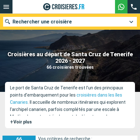
Rechercher une croisière
Croisières au départ de Santa Cruz de Tenerife
Nos destinations
2026 - 2027
66 croisières trouvées
Mois de départ
Ports
Compagnies
Le port de Santa Cruz de Tenerife est l’un des principaux
points d’embarquement pour les
croisières dans les îles
Rechercher
Canaries
. Il accueille de nombreux itinéraires qui explorent
l’archipel canarien, parfois complétés par une escale à
Madère. Le port sert également de départ pour des
+
Voir plus
itinéraires qui combinent
croisières dans l’océan Atlantique
et
croisières en Méditerranée
, ainsi que pour des
croisières
transatlantiques
vers les Caraïbes. Parmi les compagnies
66
Vos critères de recherche :