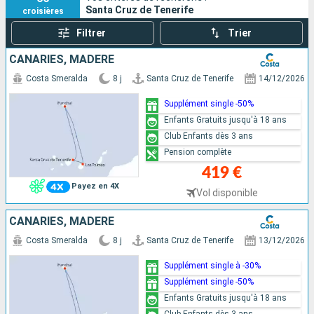
Santa Cruz de Tenerife
croisières
présentes,
Costa Croisières
et
MSC Croisières
, parfaites
pour les couples, familles ou groupes, proposent une large
Filtrer
Trier
variété d’itinéraires dans la région sur des navires
CANARIES, MADÈRE
modernes abritant de nombreux restaurants, bars ainsi que
des clubs enfants et ados à bord.
Ponant
se distingue par
Costa Smeralda
8 j
Santa Cruz de Tenerife
14/12/2026
ses
croisières de luxe
, mêlant immersion dans la culture et
Supplément single -50%
les paysages canariens à une gastronomie raffinée signée
Enfants Gratuits jusqu'à 18 ans
Ducasse Conseil.
Club Enfants dès 3 ans
Pension complète
419 €
Payez en 4X
Vol disponible
CANARIES, MADÈRE
Costa Smeralda
8 j
Santa Cruz de Tenerife
13/12/2026
Supplément single à -30%
Supplément single -50%
Enfants Gratuits jusqu'à 18 ans
Club Enfants dès 3 ans