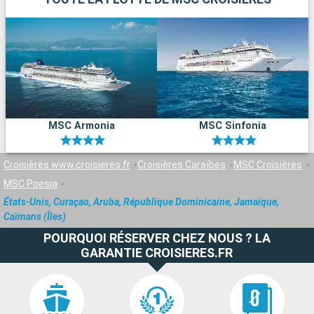
MSC Armonia
MSC Sinfonia
Croisières www.croisieres.fr
Croisières Caraïbes
MSC Croisières
MSC Poesia
États-Unis, Curaçao, Aruba, République Dominicaine, Jamaïque,
Caïmans (Îles)
POURQUOI RÉSERVER CHEZ NOUS ? LA
GARANTIE CROISIERES.FR