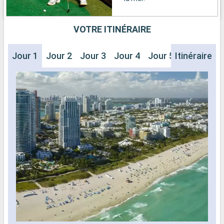
VOTRE ITINÉRAIRE
Jour 1
Jour 2
Jour 3
Jour 4
Jour 5
Itinéraire
Jour 6
J