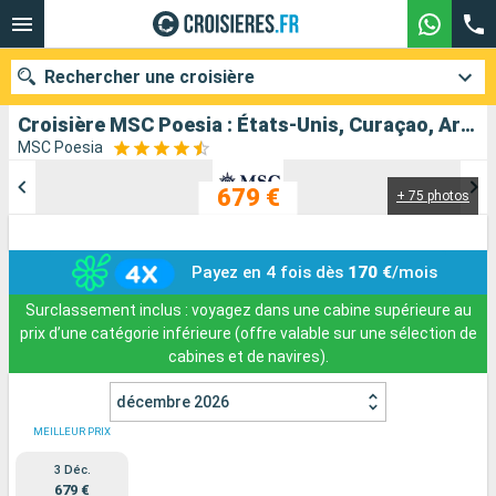
Rechercher une croisière
Croisière MSC Poesia : États-Unis, Curaçao, Aruba, République Dominicaine, Jamaïque, Caïmans (Îles) au départ de Miami
MSC Poesia
679 €
+ 75 photos
Nos destinations
Mois de départ
Payez en 4 fois dès
170 €
/mois
Ports
Compagnies
Surclassement inclus : voyagez dans une cabine supérieure au
prix d’une catégorie inférieure (offre valable sur une sélection de
Rechercher
cabines et de navires).
décembre 2026
MEILLEUR PRIX
3 Déc.
679 €