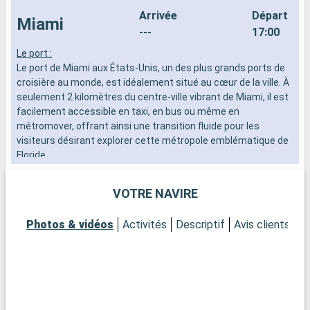
Arrivée
Départ
Miami
---
17:00
Le port :
L
Le port de Miami aux États-Unis, un des plus grands ports de
d
croisière au monde, est idéalement situé au cœur de la ville. À
n
seulement 2 kilomètres du centre-ville vibrant de Miami, il est
s
facilement accessible en taxi, en bus ou même en
d
métromover, offrant ainsi une transition fluide pour les
visiteurs désirant explorer cette métropole emblématique de
Floride.
Que visiter à Miami ?
VOTRE NAVIRE
Miami est un mélange exubérant de cultures, d'art et de
plages. Commencez par le quartier de Wynwood pour admirer
Photos & vidéos
Activités
Descriptif
Avis clients
P
ses fameuses fresques murales et galeries d'art avant-
gardistes. Le quartier historique d'Art Déco à South Beach
vous transportera dans les années 1930 avec ses bâtiments
colorés et son atmosphère vintage. Pour une expérience plus
naturelle, le parc national des Everglades, à une courte
distance en voiture, offre une aventure dans les marécages,