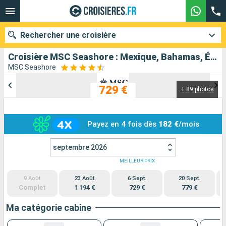
Rechercher une croisière
Croisière MSC Seashore : Mexique, Bahamas, États-Unis au départ de Port Canaveral
MSC Seashore
729 €
+ 89 photos
Nos destinations
Mois de départ
Payez en 4 fois dès
182 €
/mois
Ports
Compagnies
septembre 2026
Rechercher
MEILLEUR PRIX
9 Août
23 Août
6 Sept.
20 Sept.
Complet
1 194 €
729 €
779 €
Ma catégorie cabine