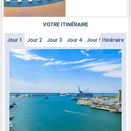
VOTRE ITINÉRAIRE
Jour 1
Jour 2
Jour 3
Jour 4
Jour 5
Itinéraire
Jour 6
J