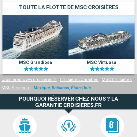
TOUTE LA FLOTTE DE MSC CROISIÈRES
MSC Grandiosa
MSC Virtuosa
Croisières www.croisieres.fr
Croisières Caraïbes
MSC Croisières
MSC Seashore
Mexique, Bahamas, États-Unis
POURQUOI RÉSERVER CHEZ NOUS ? LA
GARANTIE CROISIERES.FR