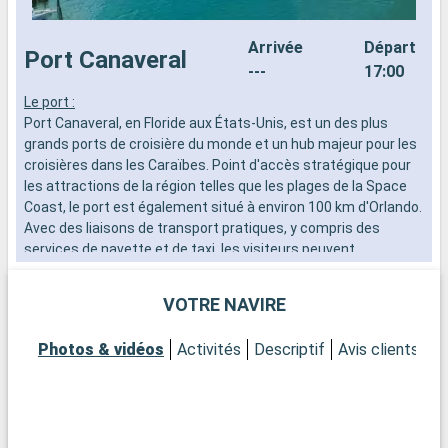
Arrivée
Départ
Port Canaveral
---
17:00
Le port :
L
Port Canaveral, en Floride aux États-Unis, est un des plus
L
grands ports de croisière du monde et un hub majeur pour les
s
croisières dans les Caraïbes. Point d'accès stratégique pour
i
les attractions de la région telles que les plages de la Space
l
Coast, le port est également situé à environ 100 km d'Orlando.
Avec des liaisons de transport pratiques, y compris des
Q
services de navette et de taxi, les visiteurs peuvent
N
facilement explorer les nombreuses attractions de la Space
s
Coast, ainsi que les célèbres parcs à thème d'Orlando.
L
VOTRE NAVIRE
c
Que visiter à Port Canaveral et aux alentours ?
f
Photos & vidéos
Activités
Descriptif
Avis clients
Ca
Port Canaveral offre un accès rapide à des expériences
S
variées, allant des plages tranquilles aux aventures spatiales.
S
Le Kennedy Space Center Visitor Complex, à proximité, est
l
une destination incontournable pour tous ceux qui
e
s'intéressent à l'espace et à l'astronomie. Les plages de la
d