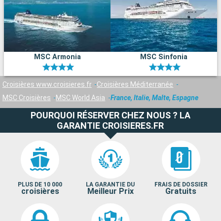
MSC Armonia
MSC Sinfonia
Croisières www.croisieres.fr
Croisières Méditerranée
MSC Croisières
MSC World Asia
France, Italie, Malte, Espagne
POURQUOI RÉSERVER CHEZ NOUS ? LA
GARANTIE CROISIERES.FR
PLUS DE 10 000
LA GARANTIE DU
FRAIS DE DOSSIER
croisières
Meilleur Prix
Gratuits