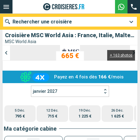
Rechercher une croisière
Croisière MSC World Asia : France, Italie, Malte, Espagne au départ de Marseille
MSC World Asia
665 €
+ 163 photos
Nos destinations
Mois de départ
Payez en 4 fois dès
166 €
/mois
Ports
Compagnies
janvier 2027
Rechercher
5 Déc.
12 Déc.
19 Déc.
26 Déc.
795 €
715 €
1 225 €
1 625 €
Ma catégorie cabine