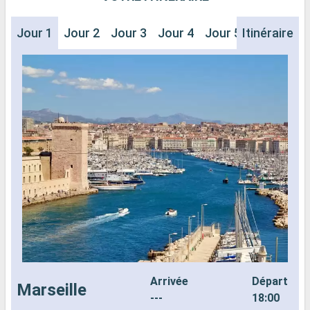
Jour 1
Jour 2
Jour 3
Jour 4
Jour 5
Itinéraire
Jour 6
J
Arrivée
Départ
Marseille
---
18:00