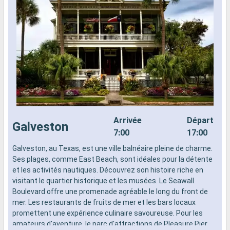
Arrivée
Départ
Galveston
7:00
17:00
Galveston, au Texas, est une ville balnéaire pleine de charme.
L
Ses plages, comme East Beach, sont idéales pour la détente
d
et les activités nautiques. Découvrez son histoire riche en
n
visitant le quartier historique et les musées. Le Seawall
s
Boulevard offre une promenade agréable le long du front de
d
mer. Les restaurants de fruits de mer et les bars locaux
promettent une expérience culinaire savoureuse. Pour les
amateurs d'aventure, le parc d'attractions de Pleasure Pier