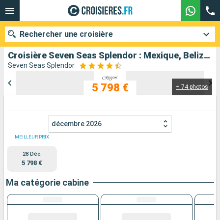
Rechercher une croisière
Croisière Seven Seas Splendor : Mexique, Belize, Guatemala, Honduras, Jamaïque, Aruba, Bonaire, États-Unis au départ de Galveston
Seven Seas Splendor
5 798 €
+ 74 photos
Nos destinations
Mois de départ
décembre 2026
Ports
Compagnies
MEILLEUR PRIX
28 Déc.
Rechercher
5 798 €
Ma catégorie cabine