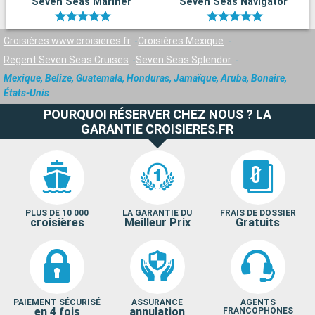
Seven Seas Mariner
Seven Seas Navigator
Croisières www.croisieres.fr
Croisières Mexique
Regent Seven Seas Cruises
Seven Seas Splendor
Mexique, Belize, Guatemala, Honduras, Jamaïque, Aruba, Bonaire,
États-Unis
POURQUOI RÉSERVER CHEZ NOUS ? LA
GARANTIE CROISIERES.FR
PLUS DE 10 000
LA GARANTIE DU
FRAIS DE DOSSIER
croisières
Meilleur Prix
Gratuits
PAIEMENT SÉCURISÉ
ASSURANCE
AGENTS
en 4 fois
annulation
FRANCOPHONES