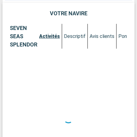
est un incontournable. Galveston mélange histoire, loisirs et
nature pour une escale divertissante et culturelle.
VOTRE NAVIRE
SEVEN
SEAS
Activités
Descriptif
Avis clients
Ponts
SPLENDOR