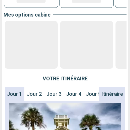
Mes options cabine
VOTRE ITINÉRAIRE
Jour 1
Jour 2
Jour 3
Jour 4
Jour 5
Itinéraire
Jour 6
J