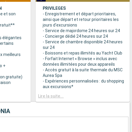
N
PRIVILEGES
ne et son
- Enregistrement et départ prioritaires,
ainsi que départ et retour prioritaires les
ratuit**
jours d'excursions
- Service de majordome 24 heures sur 24
- Concierge dédié 24 heures sur 24
s élégantes
- Service de chambre disponible 24 heures
certains
sur 24
- Boissons et repas illimités au Yacht Club
x meilleurs
- Forfait Internet « Browse » inclus avec
données illimitées pour deux appareils
o +
- Accès gratuit à la suite thermale du MSC
Aurea Spa
on gratuite)
- Expériences personnalisées : du shopping
raison
aux excursions*
- Equipements de relaxation dans chaque
& BAR
Lire la suite...
suite
it disponibles
- Autres attentions personnelles : service
d’assistance pour faire et défaire les
NIA
spécialités
valises, journal livré directement en cabine
sur demande*
 plats
- L’expérience la plus récompensée pour le
 des
versement des points « MSC Voyagers