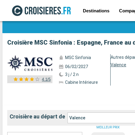
Destinations
Compa
Voir les 82 autres photos
Croisière MSC Sinfonia : Espagne, France au 
Autres dépa
MSC Sinfonia
Valence
06/02/2027
3 j / 2 n
4.1/5
Cabine Intérieure
Croisière au départ de
Valence
MEILLEUR PRIX