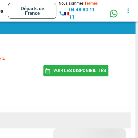
Nous sommes
fermés
Départs de
04 48 80 11
es
France
11
83%
VOIR LES DISPONIBILITÉS