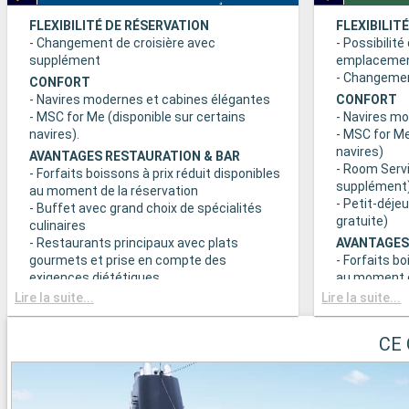
FLEXIBILITÉ DE RÉSERVATION
FLEXIBILIT
- Changement de croisière avec
- Possibilité
supplément
emplaceme
- Changement
CONFORT
- Navires modernes et cabines élégantes
CONFORT
- MSC for Me (disponible sur certains
- Navires m
navires).
- MSC for Me
navires)
AVANTAGES RESTAURATION & BAR
- Room Servi
- Forfaits boissons à prix réduit disponibles
supplément
au moment de la réservation
- Petit-déje
- Buffet avec grand choix de spécialités
gratuite)
culinaires
- Restaurants principaux avec plats
AVANTAGES
gourmets et prise en compte des
- Forfaits bo
exigences diététiques
au moment d
- Buffet ave
Lire la suite...
Lire la suite...
SPORT ET DIVERTISSEMENTS
culinaires
- Programme varié de spectacles de style
- Restaurant
Broadway
CE 
gourmets et
- Espace piscine
exigences d
- Equipements sportifs de plein-air
- Choix de l
- Salle de sport équipée avec vue
réserve de di
panoramique