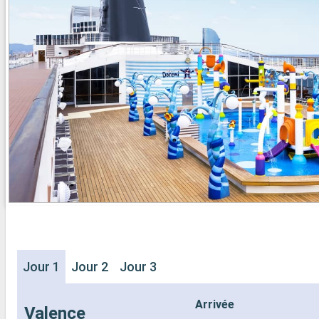
- 20% de réd
- Activités et divertissements pour
Restaurants
adultes, enfants et bébés
prépayé
- Activités récréatives pour enfants
SPORT ET 
SERVICES
- Programme
- Personnel qualifié multilingue
Broadway
AUTRES PRIVILÈGES
- Espace pis
- Points MSC Voyagers Club
- Equipement
- Salle de s
panoramiqu
- Activités 
adultes, en
- Activités 
SERVICES
- Personnel 
AUTRES PR
- Points MS
Jour 1
Jour 2
Jour 3
Arrivée
Valence