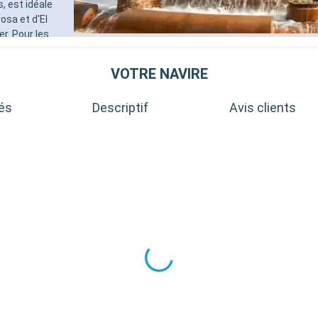
, est idéale
osa et d'El
r. Pour les
les, offrant la
in, les villages
VOTRE NAVIRE
nt un aperçu
tés
Descriptif
Avis clients