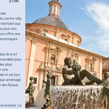
21:00
pour les adultes)
- 40% de réduction sur un forf
sélectionné prépayé
cale
- 10% de réduction sur tous l
u centre-ville,
réservés à bord
ermettant aux
SERVICES
ue pour son
- Personnel qualifié multilingu
nce offre une
- Embarquement prioritaire & 
tronomiques.
charge des bagages
AUTRES PRIVILÈGES
- Points MSC Voyagers Club
 des Arts et
tournable pour
des plus
r une
ale et sa tour
unique aménagé
ée des Beaux-
excursions. La