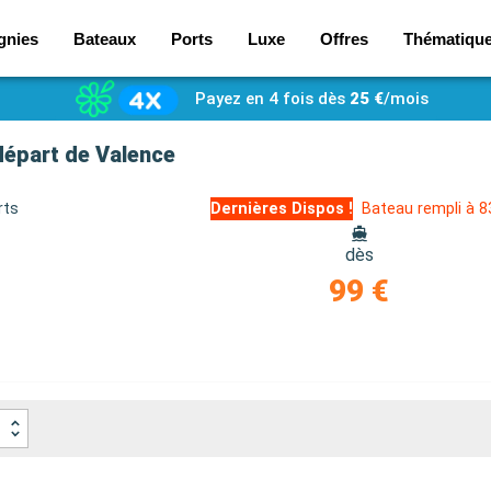
gnies
Bateaux
Ports
Luxe
Offres
Thématiqu
Payez en 4 fois dès
25 €
/mois
départ de Valence
rts
Dernières Dispos !
Bateau rempli à 
dès
99 €