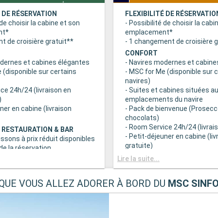
É DE RÉSERVATION
FLEXIBILITÉ DE RÉSERVATIO
 de choisir la cabine et son
- Possibilité de choisir la cabi
nt*
emplacement*
 de croisière gratuit**
- 1 changement de croisière g
CONFORT
odernes et cabines élégantes
- Navires modernes et cabine
 (disponible sur certains
- MSC for Me (disponible sur 
navires)
ce 24h/24 (livraison en
- Suites et cabines situées au
)
emplacements du navire
uner en cabine (livraison
- Pack de bienvenue (Prosecc
chocolats)
- Room Service 24h/24 (livrais
 RESTAURATION & BAR
- Petit-déjeuner en cabine (liv
issons à prix réduit disponibles
gratuite)
e la réservation
c grand choix de spécialités
AVANTAGES RESTAURATION 
Lire la suite...
- Forfaits boissons à prix rédu
s principaux avec plats
au moment de la réservation
QUE VOUS ALLEZ ADORER À BORD DU
MSC SINFO
 prise en compte des
- Buffet avec grand choix de 
iététiques
culinaires
a tranche horaire du dîner (sous
- Restaurants principaux avec
sponibilité)
gourmets et prise en compte