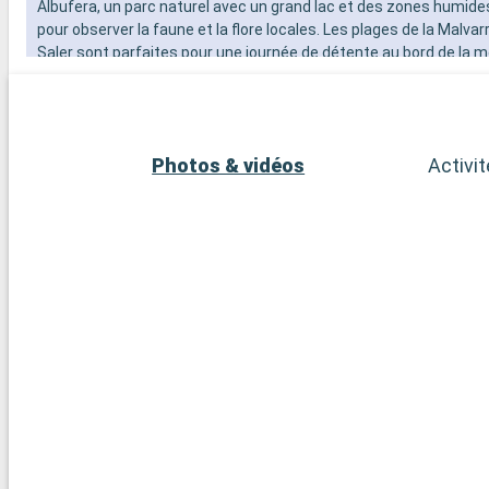
Albufera, un parc naturel avec un grand lac et des zones humides
pour observer la faune et la flore locales. Les plages de la Malvarr
Saler sont parfaites pour une journée de détente au bord de la me
amateurs de vin, la région de Valence est connue pour ses vignob
possibilité de visiter des caves et de déguster des vins locaux. Enf
pittoresques tels que Xàtiva, avec son château historique, offre
charmant de l'arrière-pays valencien.
Photos & vidéos
Activi