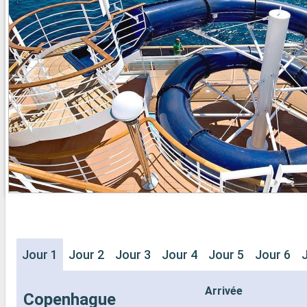
- 20% de réd
- Activités et divertissements pour
Restaurants
adultes, enfants et bébés
prépayé
- Activités récréatives pour enfants
SPORT ET 
SERVICES
- Programme
- Personnel qualifié multilingue
Broadway
AUTRES PRIVILÈGES
- Espace pis
- Points MSC Voyagers Club
- Equipement
- Salle de s
panoramiqu
- Activités 
adultes, en
- Activités 
SERVICES
- Personnel 
AUTRES PR
- Points MS
Jour 1
Jour 2
Jour 3
Jour 4
Jour 5
Jour 6
Arrivée
Copenhague