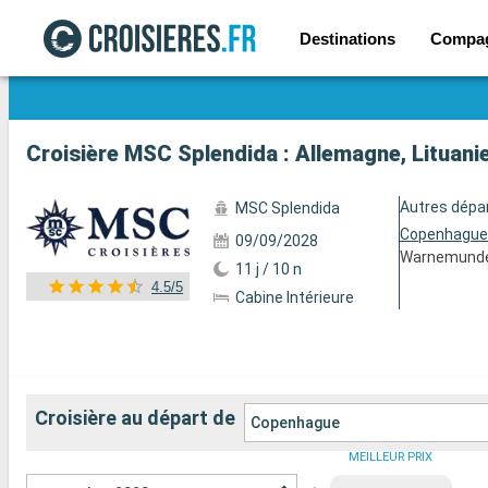
Destinations
Compa
Voir les 139 autres photos
Croisière MSC Splendida : Allemagne, Lituani
Autres dépa
MSC Splendida
Copenhagu
09/09/2028
Warnemund
11 j / 10 n
4.5/5
Cabine Intérieure
Croisière au départ de
Copenhague
MEILLEUR PRIX