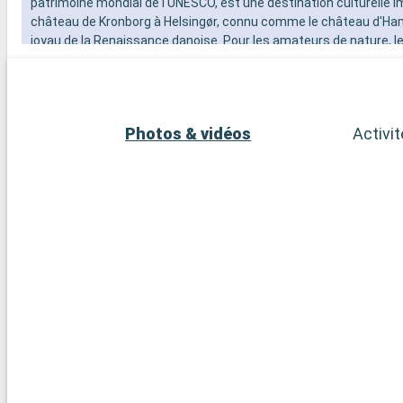
patrimoine mondial de l'UNESCO, est une destination culturelle i
château de Kronborg à Helsingør, connu comme le château d'Ham
joyau de la Renaissance danoise. Pour les amateurs de nature, le
craie de Møns Klint offrent des paysages spectaculaires et de
mémorables. La région environnante est également parsemée 
villages côtiers et de plages tranquilles, parfaites pour une esca
Photos & vidéos
Activi