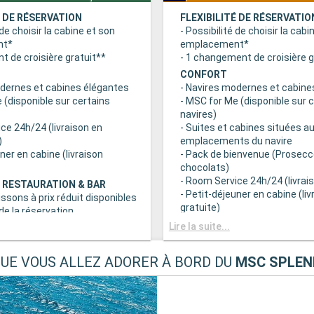
É DE RÉSERVATION
FLEXIBILITÉ DE RÉSERVATIO
 de choisir la cabine et son
- Possibilité de choisir la cabi
nt*
emplacement*
 de croisière gratuit**
- 1 changement de croisière g
CONFORT
odernes et cabines élégantes
- Navires modernes et cabine
 (disponible sur certains
- MSC for Me (disponible sur 
navires)
ce 24h/24 (livraison en
- Suites et cabines situées au
)
emplacements du navire
uner en cabine (livraison
- Pack de bienvenue (Prosecc
chocolats)
- Room Service 24h/24 (livrais
 RESTAURATION & BAR
- Petit-déjeuner en cabine (liv
issons à prix réduit disponibles
gratuite)
e la réservation
c grand choix de spécialités
AVANTAGES RESTAURATION 
Lire la suite...
- Forfaits boissons à prix rédu
s principaux avec plats
au moment de la réservation
QUE VOUS ALLEZ ADORER À BORD DU
MSC SPLEN
 prise en compte des
- Buffet avec grand choix de 
iététiques
culinaires
a tranche horaire du dîner (sous
- Restaurants principaux avec
sponibilité)
gourmets et prise en compte