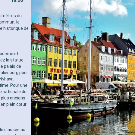
18:00
pour les adultes)
- 40% de réduction sur un forf
sélectionné prépayé
lomètres du
- 10% de réduction sur tous l
 commun, le
réservés à bord
re historique de
SERVICES
- Personnel qualifié multilingu
- Embarquement prioritaire & 
charge des bagages
oderne et
AUTRES PRIVILÈGES
tez la statue
- Points MSC Voyagers Club
le palais de
malienborg pour
 Nyhavn,
time. Pour une
e nationale du
 plus anciens
 en plein cœur
ale classée au