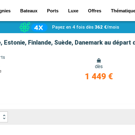
gnies
Bateaux
Ports
Luxe
Offres
Thématiqu
Payez en 4 fois dès
362 €
/mois
e, Estonie, Finlande, Suède, Danemark au dépar
rts
e
dès
e
1 449 €