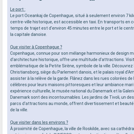
---
Le port :
Le port Oceankaj de Copenhague, situé à seulement environ 7 ki
centre-ville historique, est accessible en taxi. En transports en
temps de trajet est d'environ 45 minutes entre le port et le cent
la capitale danoise.
Que visiter à Copenhague ?
Copenhague, connue pour son mélange harmonieux de design m
d'architecture historique, offre une multitude d'attractions. Visi
emblématique de la Petite Sirène, symbole de la ville. Découvrez 
Christiansborg, siège du Parlement danois, et le palais royal d'A
assister à la relève de la garde. Flânez dans les rues colorées de
célèbres pour leurs maisons pittoresques et leur ambiance mari
expérience culturelle, le musée national du Danemark et la Galeri
Danemark sont des incontournables. Les jardins de Tivoli, un des
parcs d'attractions au monde, offrent divertissement et beauté
de la ville.
Que visiter dans les environs ?
À proximité de Copenhague, la ville de Roskilde, avec sa cathédr