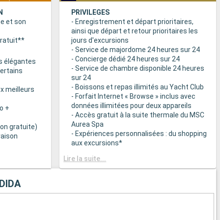
N
PRIVILEGES
ne et son
- Enregistrement et départ prioritaires,
ainsi que départ et retour prioritaires les
ratuit**
jours d'excursions
- Service de majordome 24 heures sur 24
- Concierge dédié 24 heures sur 24
s élégantes
- Service de chambre disponible 24 heures
certains
sur 24
- Boissons et repas illimités au Yacht Club
x meilleurs
- Forfait Internet « Browse » inclus avec
données illimitées pour deux appareils
o +
- Accès gratuit à la suite thermale du MSC
Aurea Spa
on gratuite)
- Expériences personnalisées : du shopping
raison
aux excursions*
- Equipements de relaxation dans chaque
& BAR
Lire la suite...
suite
it disponibles
- Autres attentions personnelles : service
d’assistance pour faire et défaire les
DIDA
spécialités
valises, journal livré directement en cabine
sur demande*
 plats
- L’expérience la plus récompensée pour le
 des
versement des points « MSC Voyagers