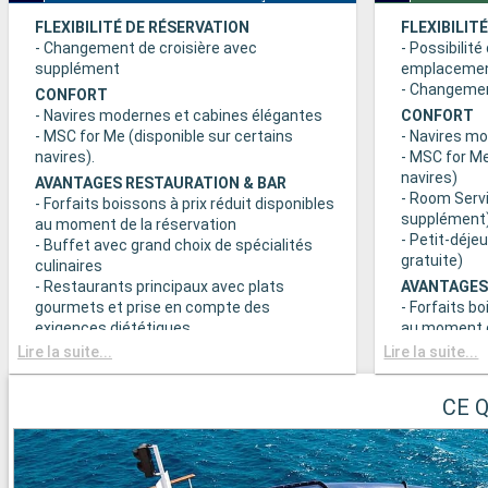
FLEXIBILITÉ DE RÉSERVATION
FLEXIBILIT
- Changement de croisière avec
- Possibilité
supplément
emplaceme
- Changement
CONFORT
- Navires modernes et cabines élégantes
CONFORT
- MSC for Me (disponible sur certains
- Navires m
navires).
- MSC for Me
navires)
AVANTAGES RESTAURATION & BAR
- Room Servi
- Forfaits boissons à prix réduit disponibles
supplément
au moment de la réservation
- Petit-déje
- Buffet avec grand choix de spécialités
gratuite)
culinaires
- Restaurants principaux avec plats
AVANTAGES
gourmets et prise en compte des
- Forfaits bo
exigences diététiques
au moment d
- Buffet ave
Lire la suite...
Lire la suite...
SPORT ET DIVERTISSEMENTS
culinaires
- Programme varié de spectacles de style
- Restaurant
Broadway
CE 
gourmets et
- Espace piscine
exigences d
- Equipements sportifs de plein-air
- Choix de l
- Salle de sport équipée avec vue
réserve de di
panoramique