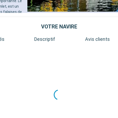
mportante. Le
let, est un
s falaises de
s randonnées
de charmants
VOTRE NAVIRE
pade paisible.
tés
Descriptif
Avis clients