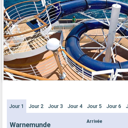
- 20% de réd
- Activités et divertissements pour
Restaurants
adultes, enfants et bébés
prépayé
- Activités récréatives pour enfants
SPORT ET 
SERVICES
- Programme
- Personnel qualifié multilingue
Broadway
AUTRES PRIVILÈGES
- Espace pis
- Points MSC Voyagers Club
- Equipement
- Salle de s
panoramiqu
- Activités 
adultes, en
- Activités 
SERVICES
- Personnel 
AUTRES PR
- Points MS
Jour 1
Jour 2
Jour 3
Jour 4
Jour 5
Jour 6
Arrivée
Warnemunde