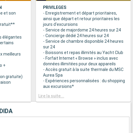
N
PRIVILEGES
ne et son
- Enregistrement et départ prioritaires,
ainsi que départ et retour prioritaires les
ratuit**
jours d'excursions
- Service de majordome 24 heures sur 24
- Concierge dédié 24 heures sur 24
s élégantes
- Service de chambre disponible 24 heures
certains
sur 24
- Boissons et repas illimités au Yacht Club
x meilleurs
- Forfait Internet « Browse » inclus avec
données illimitées pour deux appareils
o +
- Accès gratuit à la suite thermale du MSC
Aurea Spa
on gratuite)
- Expériences personnalisées : du shopping
raison
aux excursions*
- Equipements de relaxation dans chaque
& BAR
Lire la suite...
suite
it disponibles
- Autres attentions personnelles : service
d’assistance pour faire et défaire les
DIDA
spécialités
valises, journal livré directement en cabine
sur demande*
 plats
- L’expérience la plus récompensée pour le
 des
versement des points « MSC Voyagers