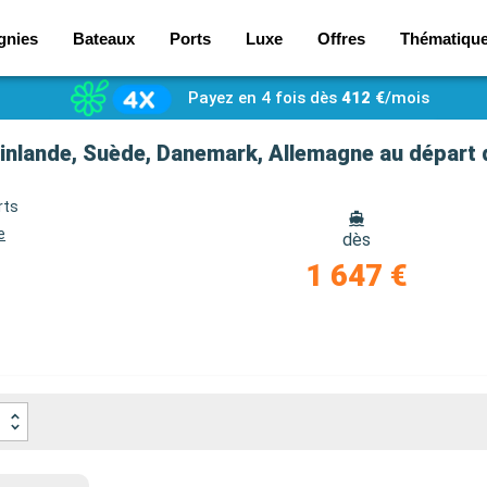
gnies
Bateaux
Ports
Luxe
Offres
Thématiqu
Payez en 4 fois dès
412 €
/mois
 Finlande, Suède, Danemark, Allemagne au dépar
rts
e
dès
e
1 647 €