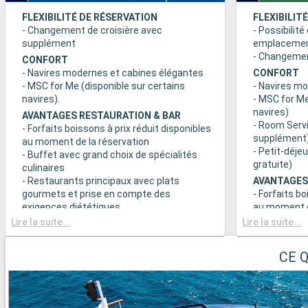
FLEXIBILITÉ DE RÉSERVATION
FLEXIBILIT
- Changement de croisière avec
- Possibilité
supplément
emplaceme
- Changement
CONFORT
- Navires modernes et cabines élégantes
CONFORT
- MSC for Me (disponible sur certains
- Navires m
navires).
- MSC for Me
navires)
AVANTAGES RESTAURATION & BAR
- Room Servi
- Forfaits boissons à prix réduit disponibles
supplément
au moment de la réservation
- Petit-déje
- Buffet avec grand choix de spécialités
gratuite)
culinaires
- Restaurants principaux avec plats
AVANTAGES
gourmets et prise en compte des
- Forfaits bo
exigences diététiques
au moment d
- Buffet ave
Lire la suite...
Lire la suite...
SPORT ET DIVERTISSEMENTS
culinaires
- Programme varié de spectacles de style
- Restaurant
Broadway
CE 
gourmets et
- Espace piscine
exigences d
- Equipements sportifs de plein-air
- Choix de l
- Salle de sport équipée avec vue
réserve de di
panoramique