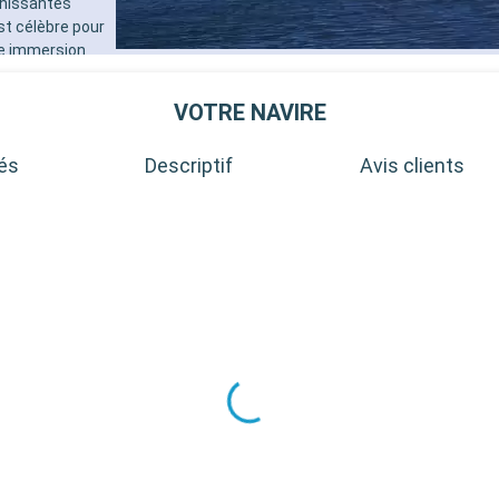
chissantes
st célèbre pour
ne immersion
ffre de
 des oiseaux.
VOTRE NAVIRE
que et le
'une journée.
tés
Descriptif
Avis clients
 un lac, est un