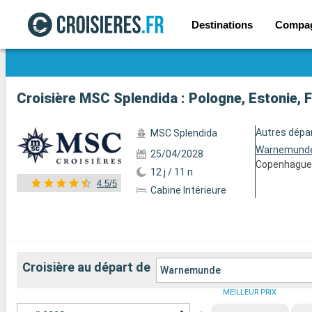
Destinations
Compa
Voir les 139 autres photos
Croisière MSC Splendida : Pologne, Estonie,
Autres dépa
MSC Splendida
Warnemund
25/04/2028
Copenhagu
12 j / 11 n
4.5/5
Cabine Intérieure
Croisière au départ de
Warnemunde
MEILLEUR PRIX