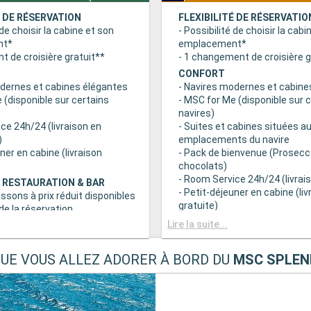
É DE RÉSERVATION
FLEXIBILITÉ DE RÉSERVATIO
 de choisir la cabine et son
- Possibilité de choisir la cabi
nt*
emplacement*
 de croisière gratuit**
- 1 changement de croisière g
CONFORT
odernes et cabines élégantes
- Navires modernes et cabine
 (disponible sur certains
- MSC for Me (disponible sur 
navires)
ce 24h/24 (livraison en
- Suites et cabines situées au
)
emplacements du navire
uner en cabine (livraison
- Pack de bienvenue (Prosecc
chocolats)
- Room Service 24h/24 (livrais
 RESTAURATION & BAR
- Petit-déjeuner en cabine (liv
issons à prix réduit disponibles
gratuite)
e la réservation
c grand choix de spécialités
AVANTAGES RESTAURATION 
Lire la suite...
- Forfaits boissons à prix rédu
s principaux avec plats
au moment de la réservation
QUE VOUS ALLEZ ADORER À BORD DU
MSC SPLEN
 prise en compte des
- Buffet avec grand choix de 
iététiques
culinaires
a tranche horaire du dîner (sous
- Restaurants principaux avec
sponibilité)
gourmets et prise en compte