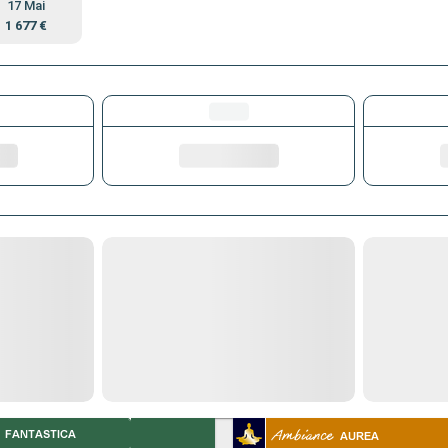
17 Mai
1 677 €