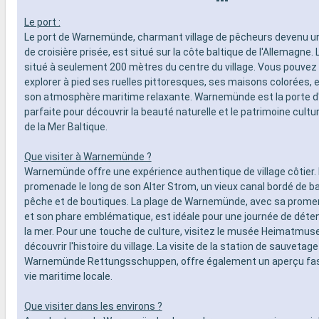
---
Le port :
Le port de Warnemünde, charmant village de pêcheurs devenu u
de croisière prisée, est situé sur la côte baltique de l'Allemagne. 
situé à seulement 200 mètres du centre du village. Vous pouvez
explorer à pied ses ruelles pittoresques, ses maisons colorées, e
son atmosphère maritime relaxante. Warnemünde est la porte d
parfaite pour découvrir la beauté naturelle et le patrimoine cultur
de la Mer Baltique.
Que visiter à Warnemünde ?
Warnemünde offre une expérience authentique de village côtier. 
promenade le long de son Alter Strom, un vieux canal bordé de b
pêche et de boutiques. La plage de Warnemünde, avec sa prom
et son phare emblématique, est idéale pour une journée de déte
la mer. Pour une touche de culture, visitez le musée Heimatmu
découvrir l'histoire du village. La visite de la station de sauvetage
Warnemünde Rettungsschuppen, offre également un aperçu fas
vie maritime locale.
Que visiter dans les environs ?