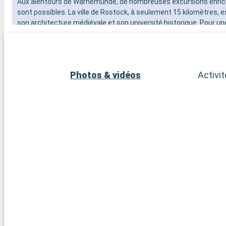
Aux alentours de Warnemünde, de nombreuses excursions enri
sont possibles. La ville de Rostock, à seulement 15 kilomètres, e
son architecture médiévale et son université historique. Pour u
dans la nature, le parc national de la Vorpommern Lagoon Area o
magnifiques paysages de lagunes et est idéal pour l'observation
La charmante ville de Bad Doberan, avec son église minster gothi
célèbre train à vapeur Molli, constitue une excellente excursion d
Photos & vidéos
Activi
Enfin, la ville de Schwerin, avec son magnifique château situé sur
incontournable pour les amateurs d'histoire et d'architecture.