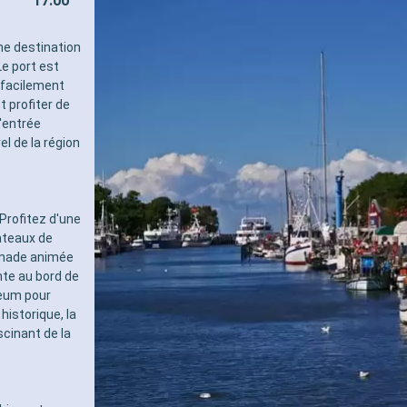
17:00
pour les adultes)
- 40% de réduction sur un forf
sélectionné prépayé
ne destination
- 10% de réduction sur tous l
Le port est
réservés à bord
 facilement
SERVICES
t profiter de
- Personnel qualifié multilingu
'entrée
- Embarquement prioritaire & 
el de la région
charge des bagages
AUTRES PRIVILÈGES
- Points MSC Voyagers Club
Profitez d'une
ateaux de
enade animée
nte au bord de
seum pour
 historique, la
cinant de la