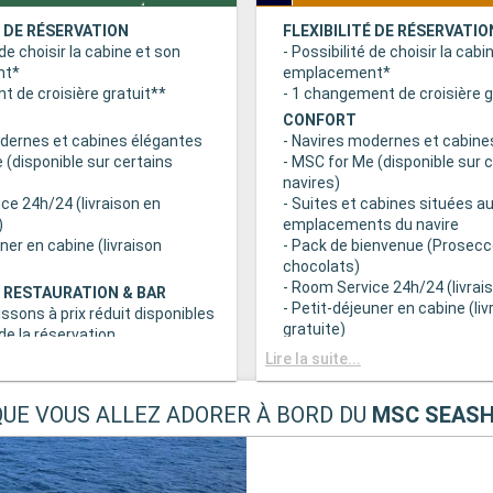
É DE RÉSERVATION
FLEXIBILITÉ DE RÉSERVATIO
 de choisir la cabine et son
- Possibilité de choisir la cabi
nt*
emplacement*
 de croisière gratuit**
- 1 changement de croisière g
CONFORT
odernes et cabines élégantes
- Navires modernes et cabine
 (disponible sur certains
- MSC for Me (disponible sur 
navires)
ce 24h/24 (livraison en
- Suites et cabines situées au
)
emplacements du navire
uner en cabine (livraison
- Pack de bienvenue (Prosecc
chocolats)
- Room Service 24h/24 (livrais
 RESTAURATION & BAR
- Petit-déjeuner en cabine (liv
issons à prix réduit disponibles
gratuite)
e la réservation
c grand choix de spécialités
AVANTAGES RESTAURATION 
Lire la suite...
- Forfaits boissons à prix rédu
s principaux avec plats
au moment de la réservation
QUE VOUS ALLEZ ADORER À BORD DU
MSC SEAS
 prise en compte des
- Buffet avec grand choix de 
iététiques
culinaires
a tranche horaire du dîner (sous
- Restaurants principaux avec
sponibilité)
gourmets et prise en compte