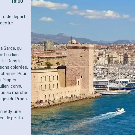
18:00
pour les adultes)
- 40% de réduction sur un forf
sélectionné prépayé
oint de départ
- 10% de réduction sur tous l
 centre
réservés à bord
SERVICES
- Personnel qualifié multilingu
- Embarquement prioritaire & 
a Garde, qui
charge des bagages
st un lieu
AUTRES PRIVILÈGES
lle. Dans le
- Points MSC Voyagers Club
sons colorées,
e charme. Pour
es étapes
ulien, connu
ous au marché
lages du Prado
ennedy, une
ée de petits