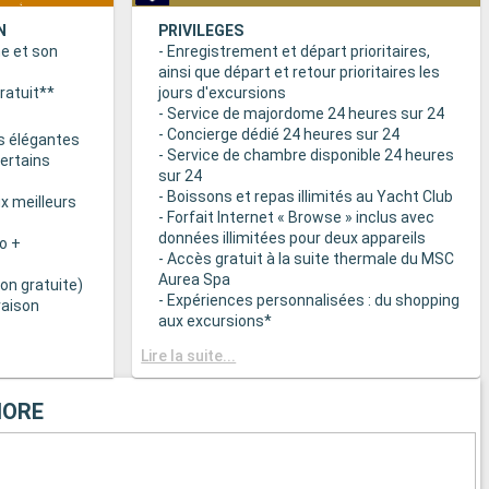
N
PRIVILEGES
ne et son
- Enregistrement et départ prioritaires,
ainsi que départ et retour prioritaires les
ratuit**
jours d'excursions
- Service de majordome 24 heures sur 24
- Concierge dédié 24 heures sur 24
s élégantes
- Service de chambre disponible 24 heures
certains
sur 24
- Boissons et repas illimités au Yacht Club
x meilleurs
- Forfait Internet « Browse » inclus avec
données illimitées pour deux appareils
o +
- Accès gratuit à la suite thermale du MSC
Aurea Spa
on gratuite)
- Expériences personnalisées : du shopping
raison
aux excursions*
- Equipements de relaxation dans chaque
& BAR
Lire la suite...
suite
it disponibles
- Autres attentions personnelles : service
d’assistance pour faire et défaire les
HORE
spécialités
valises, journal livré directement en cabine
sur demande*
 plats
- L’expérience la plus récompensée pour le
 des
versement des points « MSC Voyagers