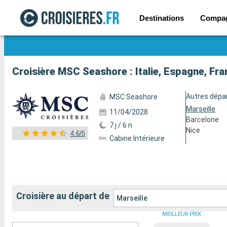
Destinations
Compa
Voir les 89 autres photos
Croisière MSC Seashore : Italie, Espagne, Fra
Autres dépa
MSC Seashore
Marseille
11/04/2028
Barcelone
7 j / 6 n
Nice
4.6/5
Cabine Intérieure
Croisière au départ de
Marseille
MEILLEUR PRIX