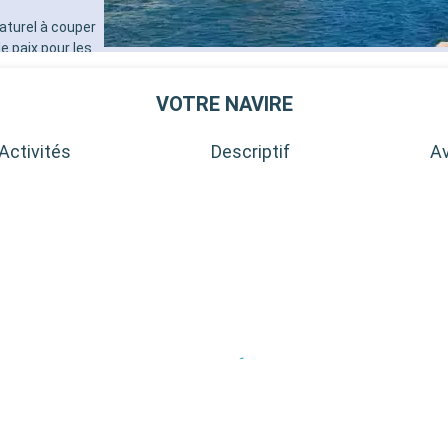
aturel à couper
de paix pour les
en-Provence,
 et ses
VOTRE NAVIRE
lages perchés
vande
Activités
Descriptif
Av
nt-Tropez,
s de sable fin,