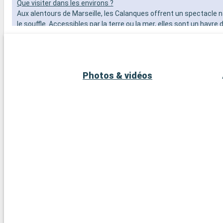
Que visiter dans les environs ?
Aux alentours de Marseille, les Calanques offrent un spectacle n
le souffle. Accessibles par la terre ou la mer, elles sont un havre 
randonneurs et les amoureux de la nature. Ne manquez pas Aix-
ville d'art et d'histoire, connue pour son patrimoine architectural
marchés colorés. Explorez l'arrière-pays provençal, avec ses vil
pittoresques comme Gordes et Roussillon et ses champs de la
Photos & vidéos
emblématiques. À seulement 2 heures de route de Marseille, Sai
petit port coloré célèbre pour son ambiance glamour et ses plage
est une destination incontournable.