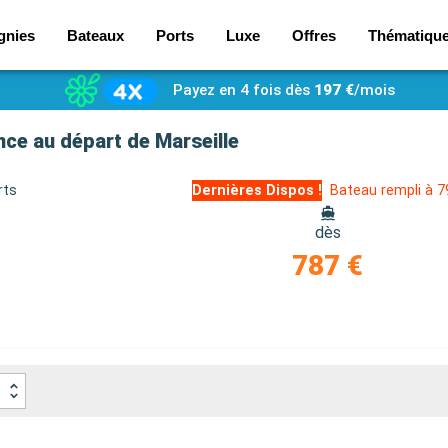
gnies
Bateaux
Ports
Luxe
Offres
Thématiqu
Payez en 4 fois dès
197 €
/mois
nce au départ de Marseille
rts
Dernières Dispos !
Bateau rempli à 
dès
787 €