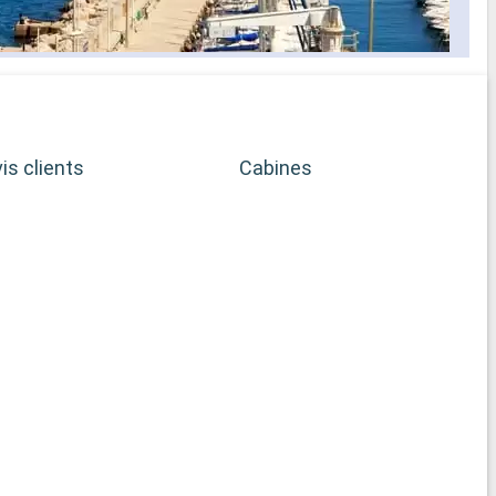
color
accro
facil
entre
impre
is clients
Cabines