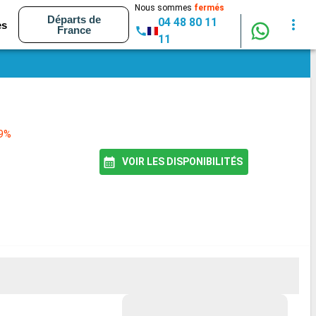
Nous sommes
fermés
Départs de
04 48 80 11
es
France
11
79%
VOIR LES DISPONIBILITÉS