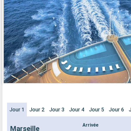
- 20% de réd
- Activités et divertissements pour
Restaurants
adultes, enfants et bébés
prépayé
- Activités récréatives pour enfants
SPORT ET 
SERVICES
- Programme
- Personnel qualifié multilingue
Broadway
AUTRES PRIVILÈGES
- Espace pis
- Points MSC Voyagers Club
- Equipement
- Salle de s
panoramiqu
- Activités 
adultes, en
- Activités 
SERVICES
- Personnel 
AUTRES PR
- Points MS
Jour 1
Jour 2
Jour 3
Jour 4
Jour 5
Jour 6
Arrivée
Marseille