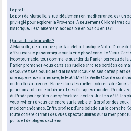
---
Le port :
Le port de Marseille, situé idéalement en méditerranée, est un p
privilégié pour explorer la Provence. À seulement 6 kilomètres du
historique, il est aisément accessible en bus ou en taxi.
Que visiter à Marseille ?
À Marseille, ne manquez pas la célèbre basilique Notre-Dame de l
offre une vue panoramique sur la cité phocéenne. Le Vieux-Port e
incontournable, tout comme le quartier du Panier, berceau de la vi
Panier, promenez-vous dans ses ruelles étroites bordées de mai
découvrez ses boutiques d'artisans locaux et ses cafés plein d
une expérience immersive, le MuCEM et la Vieille Charité sont d
culturelles majeures. Flânez dans les ruelles colorées du Cours J
pour son ambiance bohème et ses fresques murales. Rendez-v
du Prado pour goûter aux spécialités locales. Juste à côté, les p
vous invitent à vous détendre sur le sable et à profiter des eaux
méditerranéennes. Enfin, profitez d'une balade sur la corniche K
route côtière offrant des vues spectaculaires sur la mer, ponctu
ports et de plages cachées.