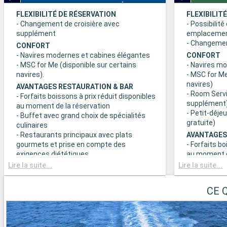
FLEXIBILITÉ DE RÉSERVATION
FLEXIBILIT
- Changement de croisière avec
- Possibilité
supplément
emplaceme
- Changement
CONFORT
- Navires modernes et cabines élégantes
CONFORT
- MSC for Me (disponible sur certains
- Navires m
navires).
- MSC for Me
navires)
AVANTAGES RESTAURATION & BAR
- Room Servi
- Forfaits boissons à prix réduit disponibles
supplément
au moment de la réservation
- Petit-déje
- Buffet avec grand choix de spécialités
gratuite)
culinaires
- Restaurants principaux avec plats
AVANTAGES
gourmets et prise en compte des
- Forfaits bo
exigences diététiques
au moment d
- Buffet ave
Lire la suite...
Lire la suite...
SPORT ET DIVERTISSEMENTS
culinaires
- Programme varié de spectacles de style
- Restaurant
Broadway
CE 
gourmets et
- Espace piscine
exigences d
- Equipements sportifs de plein-air
- Choix de l
- Salle de sport équipée avec vue
réserve de di
panoramique