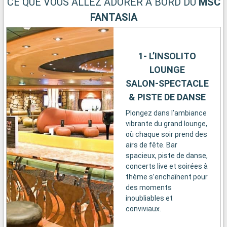
CE QUE VOUS ALLEZ ADORER À BORD DU
MSC
FANTASIA
1- L’INSOLITO
LOUNGE
SALON-SPECTACLE
& PISTE DE DANSE
Plongez dans l’ambiance
vibrante du grand lounge,
où chaque soir prend des
airs de fête. Bar
spacieux, piste de danse,
concerts live et soirées à
thème s’enchaînent pour
des moments
inoubliables et
conviviaux.