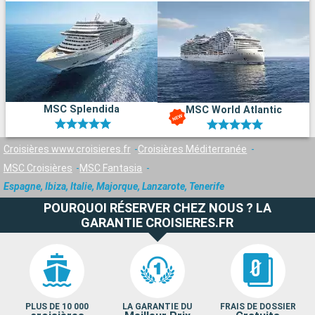
MSC Splendida
MSC World Atlantic
Croisières www.croisieres.fr
Croisières Méditerranée
MSC Croisières
MSC Fantasia
Espagne, Ibiza, Italie, Majorque, Lanzarote, Tenerife
POURQUOI RÉSERVER CHEZ NOUS ? LA
GARANTIE CROISIERES.FR
PLUS DE 10 000
LA GARANTIE DU
FRAIS DE DOSSIER