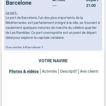
Barcelone
---
21:00
Le port :
I
Le port de Barcelone, l'un des plus importants de la
d
Méditerranée, est parfaitement intégré à la ville, se trouvant à
m
seulement quelques minutes de marche du célèbre quartier
v
de Las Ramblas. Ce port cosmopolite est un point de départ
f
idéal pour explorer la capitale catalane.
t
m
Que visiter à Barcelone ?
m
Barcelone abrite de nombreux chefs-d'œuvre architecturaux
e
de Gaudí. Admirez la Sagrada Família, parcourrez le Park Güell,
VOTRE NAVIRE
et explorez le quartier gothique pour son ambiance historique.
Ne manquez pas le marché de la Boqueria pour un aperçu de la
Photos & vidéos
Activités
Descriptif
Avis clients
P
vie locale et des saveurs catalanes.
Que visiter dans les environs ?
Dans les environs de Barcelone, Montserrat offre un paysage
spectaculaire avec son monastère perché et ses vues
panoramiques. La ville de Sitges, avec ses plages et son
festival de cinéma, est également une escapade populaire