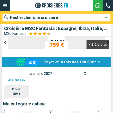
Rechercher une croisière
Croisière MSC Fantasia : Espagne, Ibiza, Italie, Majorque, Lanzarote, Tenerife au départ de Barcelone
MSC Fantasia
759 €
+ 212 photos
Nos destinations
Mois de départ
Payez en 4 fois dès
190 €
/mois
Ports
Compagnies
novembre 2027
Rechercher
MEILLEUR PRIX
11 Nov.
759 €
Ma catégorie cabine