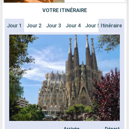
VOTRE ITINÉRAIRE
Jour 1
Jour 2
Jour 3
Jour 4
Jour 5
Itinéraire
Jour 6
J
Arrivée
Départ