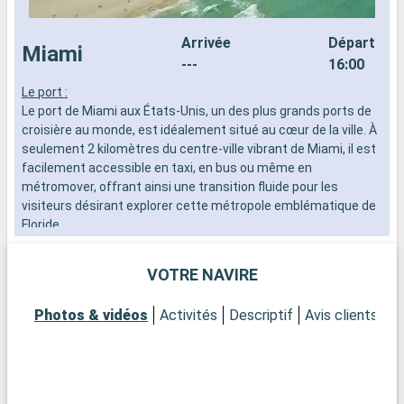
Arrivée
Départ
Miami
---
16:00
Le port :
L
Le port de Miami aux États-Unis, un des plus grands ports de
d
croisière au monde, est idéalement situé au cœur de la ville. À
n
seulement 2 kilomètres du centre-ville vibrant de Miami, il est
s
facilement accessible en taxi, en bus ou même en
d
métromover, offrant ainsi une transition fluide pour les
visiteurs désirant explorer cette métropole emblématique de
Floride.
Que visiter à Miami ?
VOTRE NAVIRE
Miami est un mélange exubérant de cultures, d'art et de
plages. Commencez par le quartier de Wynwood pour admirer
Photos & vidéos
Activités
Descriptif
Avis clients
Ca
ses fameuses fresques murales et galeries d'art avant-
gardistes. Le quartier historique d'Art Déco à South Beach
vous transportera dans les années 1930 avec ses bâtiments
colorés et son atmosphère vintage. Pour une expérience plus
naturelle, le parc national des Everglades, à une courte