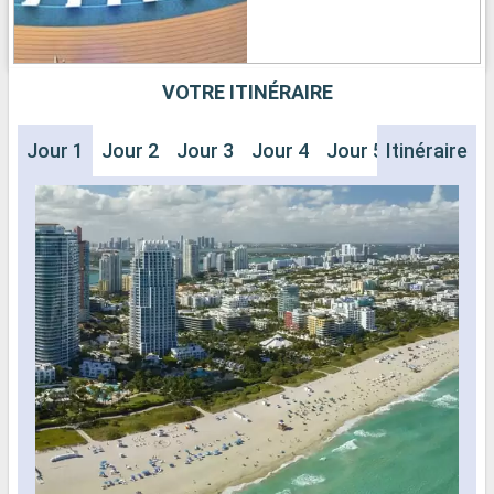
VOTRE ITINÉRAIRE
Jour 1
Jour 2
Jour 3
Jour 4
Jour 5
Itinéraire
Jour 6
J