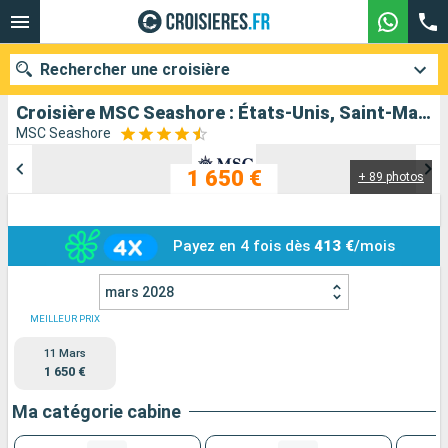
Rechercher une croisière
Croisière MSC Seashore : États-Unis, Saint-Martin, Saint-Christophe-et-Niévès, République Dominicaine, Îles Turques-et-Caïques, Bahamas au départ de Miami
MSC Seashore
1 650 €
+ 89 photos
Nos destinations
Mois de départ
Payez en 4 fois dès
413 €
/mois
Ports
Compagnies
mars 2028
Rechercher
MEILLEUR PRIX
11 Mars
1 650 €
Ma catégorie cabine