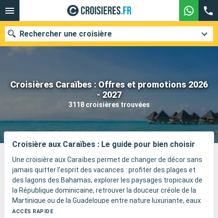
Rechercher une croisière
Croisières Caraïbes : Offres et promotions 2026
Nos destinations
- 2027
3118 croisières trouvées
Mois de départ
Ports
Compagnies
Croisière aux Caraïbes : Le guide pour bien choisir
Rechercher
Une croisière aux Caraïbes permet de changer de décor sans
jamais quitter l’esprit des vacances : profiter des plages et
des lagons des Bahamas, explorer les paysages tropicaux de
la République dominicaine, retrouver la douceur créole de la
Martinique ou de la Guadeloupe entre nature luxuriante, eaux
chaudes et déjeuners face à la mer, découvrir la Riviera Maya
ACCÈS RAPIDE