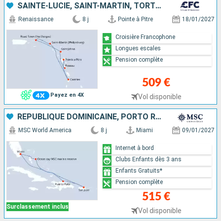
SAINTE-LUCIE, SAINT-MARTIN, TORTOLA, ANTIGUA-ET-BARBUDA, DOMINIQUE, GUADELOUPE
Renaissance
8 j
Pointe à Pitre
18/01/2027
Croisière Francophone
Longues escales
Pension complète
509 €
Payez en 4X
Vol disponible
RÉPUBLIQUE DOMINICAINE, PORTO RICO, BAHAMAS, ÉTATS-UNIS
MSC World America
8 j
Miami
09/01/2027
Internet à bord
Clubs Enfants dès 3 ans
Enfants Gratuits*
Pension complète
515 €
Surclassement inclus
Vol disponible