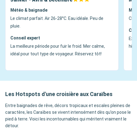
Météo & baignade
Mét
Le climat parfait. Air 26-28°C. Eau idéale. Peu de
Chau
pluie.
Con
Conseil expert
Exce
La meilleure période pour fuir le froid. Mer calme,
hive
idéal pour tout type de voyageur. Réservez tôt!
Les Hotspots d'une croisière aux Caraïbes
Entre baignades de rêve, décors tropicaux et escales pleines de
caractère, les Caraïbes se vivent intensément dès qu’on pose le
pied à terre. Voici les incontournables qui méritent vraiment le
détour.