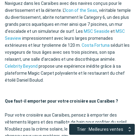
Naviguez dans les Caraïbes avec des navires conçus pour le
divertissement et la détente. L'
Icon of the Seas
, véritable temple
du divertissement, abrite notamment le Category 6, un des plus
grands parcs aquatiques en mer ainsi que 7 piscines, un mur
d’escalade et un simulateur de surf. Les
MSC Seaside
et
MSC
Seaview
impressionnent avec leurs larges promenades
extérieures et leur tyrolienne de 120 m.
Costa Fortuna
séduit les
voyageurs de tous âges avec ses trois piscines, son spa
relaxant, une salle d’arcades et une discothèque animée.
Celebrity Beyond
propose une expérience inédite grâce à sa
plateforme Magic Carpet polyvalente et le restaurant du chef
étoilé Daniel Boulud.
Que faut-il emporter pour votre croisière aux Caraïbes ?
Pour votre croisière aux Caraïbes, pensez à emporter des
vêtements légers et des maillots de bain pour profiter du soleil.
N'oubliez pas la crème solaire, les lunettes de soleil et un
Trier : Meilleures ventes