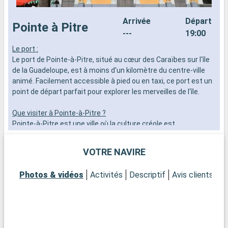
Arrivée
Départ
Pointe à Pitre
---
19:00
Le port :
S
Le port de Pointe-à-Pitre, situé au cœur des Caraïbes sur l'île
P
de la Guadeloupe, est à moins d'un kilomètre du centre-ville
n
animé. Facilement accessible à pied ou en taxi, ce port est un
b
point de départ parfait pour explorer les merveilles de l'île.
B
n
Que visiter à Pointe-à-Pitre ?
e
Pointe-à-Pitre est une ville où la culture créole est
a
omniprésente. Le Marché de la Darse, avec ses étals colorés
et ses produits locaux, est un incontournable pour découvrir
VOTRE NAVIRE
les saveurs de l'île. Le Musée Saint-John Perse et le Musée
Schoelcher, dédiés respectivement à la poésie et à l'histoire,
Photos & vidéos
Activités
Descriptif
Avis clients
Ca
offrent une immersion culturelle profonde. Ne manquez pas la
place de la Victoire, cœur historique de la ville, entourée de
bâtiments coloniaux. Pour une expérience plus
contemporaine, le Mémorial ACTe, dédié à la mémoire de
l'esclavage, est un lieu poignant et instructif.