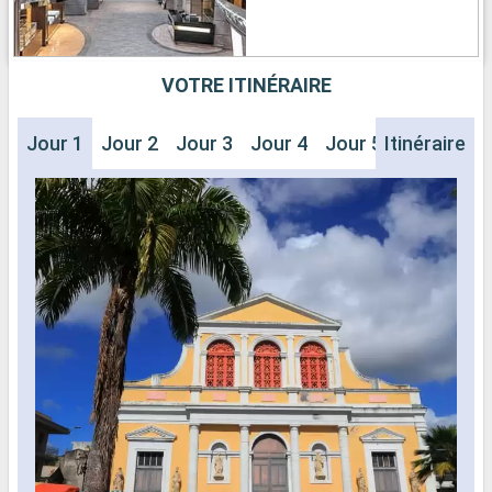
VOTRE ITINÉRAIRE
Jour 1
Jour 2
Jour 3
Jour 4
Jour 5
Itinéraire
Jour 6
J