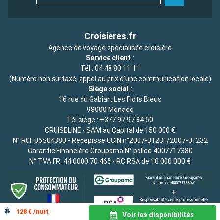
Croisieres.fr
Agence de voyage spécialisée croisière
Service client :
Tél :
04 48 80 11 11
(Numéro non surtaxé, appel au prix d'une communication locale)
Siège social :
16 rue du Gabian, Les Flots Bleus
98000 Monaco
Tél siège :
+377 97 97 84 50
CRUISELINE - SAM au Capital de 150 000 €
N° RCI: 05S04380 - Récépissé CCIN n°2007-01231/2007-01232
Garantie Financière Groupama N° police 4007717380
N° TVA FR. 44 0000 70 465 - RC RSA de 10 000 000 €
128 € /nuit
Voir les disponibilités