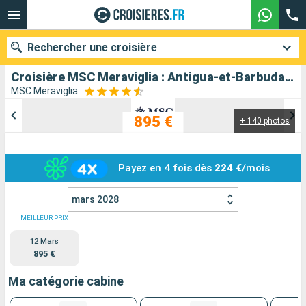
Rechercher une croisière
Croisière MSC Meraviglia : Antigua-et-Barbuda, Saint-Martin, Dominique, Saint-Christophe-et-Niévès, Martinique, Guadeloupe au départ de Pointe à Pitre
MSC Meraviglia
895 €
+ 140 photos
Nos destinations
Mois de départ
Payez en 4 fois dès
224 €
/mois
Ports
Compagnies
mars 2028
Rechercher
MEILLEUR PRIX
12 Mars
895 €
Ma catégorie cabine