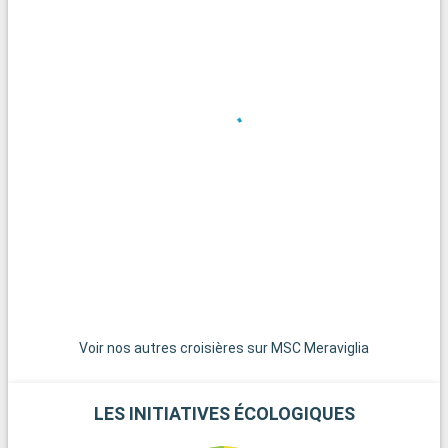
Que visiter dans les environs ?
Les environs de Pointe-à-Pitre regorgent de trésors naturels.
Les Chutes du Carbet, spectaculaires cascades au cœur de la
forêt tropicale, sont un site à ne pas manquer. La plage de
Gosier offre un cadre idyllique pour se détendre et profiter des
eaux turquoise. Pour une immersion dans la nature, le Parc
National de la Guadeloupe, avec ses sentiers de randonnée et
sa riche biodiversité, est une escapade parfaite. Les
amateurs d'histoire pourront explorer les ruines du Fort Fleur
d'Épée.
Voir nos autres croisières sur MSC Meraviglia
LES INITIATIVES ÉCOLOGIQUES