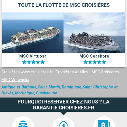
TOUTE LA FLOTTE DE MSC CROISIÈRES
MSC Virtuosa
MSC Seashore
Croisières www.croisieres.fr
Croisières Antilles
MSC Croisières
MSC Meraviglia
Antigua-et-Barbuda, Saint-Martin, Dominique, Saint-Christophe-et-
Niévès, Martinique, Guadeloupe
POURQUOI RÉSERVER CHEZ NOUS ? LA
GARANTIE CROISIERES.FR