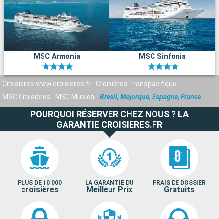
MSC Armonia
MSC Sinfonia
Croisières www.croisieres.fr
Croisières Transpacifique
MSC Croisières
MSC Musica
Brésil, Majorque, Espagne, France
POURQUOI RÉSERVER CHEZ NOUS ? LA
GARANTIE CROISIERES.FR
PLUS DE 10 000
LA GARANTIE DU
FRAIS DE DOSSIER
croisières
Meilleur Prix
Gratuits