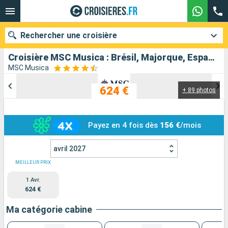
Rechercher une croisière
Croisière MSC Musica : Brésil, Majorque, Espagne, France au départ de Santos
MSC Musica
624 €
+ 89 photos
Nos destinations
Mois de départ
Payez en 4 fois dès
156 €
/mois
Ports
Compagnies
avril 2027
Rechercher
MEILLEUR PRIX
1 Avr.
624 €
Ma catégorie cabine