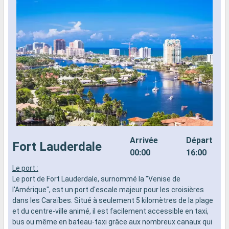
Arrivée
Départ
Fort Lauderdale
00:00
16:00
Le port :
B
Le port de Fort Lauderdale, surnommé la "Venise de
e
l'Amérique", est un port d'escale majeur pour les croisières
E
dans les Caraïbes. Situé à seulement 5 kilomètres de la plage
l
et du centre-ville animé, il est facilement accessible en taxi,
m
bus ou même en bateau-taxi grâce aux nombreux canaux qui
d