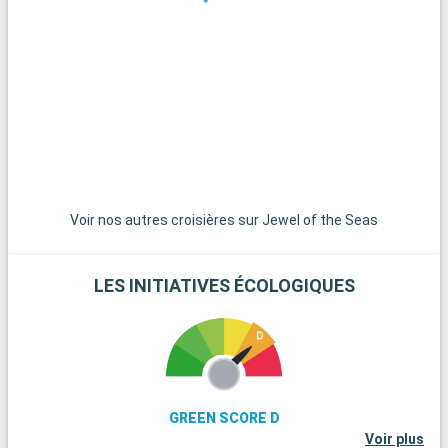
vibrante, ses plages et son quartier Art Déco, est située à
seulement 45 minutes de route et mérite une visite. Pour une
expérience plus tranquille, les charmantes villes de Pompano
Beach et Hollywood Beach offrent des plages moins
fréquentées et une ambiance relaxante.
Voir nos autres croisières sur Jewel of the Seas
LES INITIATIVES ÉCOLOGIQUES
GREEN SCORE D
Voir plus