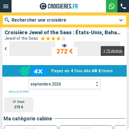
Rechercher une croisière
Croisière Jewel of the Seas : États-Unis, Bahamas au départ de Fort Lauderdale
Jewel of the Seas
272 €
+ 70 photos
Nos destinations
Mois de départ
Payez en 4 fois dès
68 €
/mois
Ports
Compagnies
septembre 2026
Rechercher
MEILLEUR PRIX
21 Sept.
272 €
Ma catégorie cabine