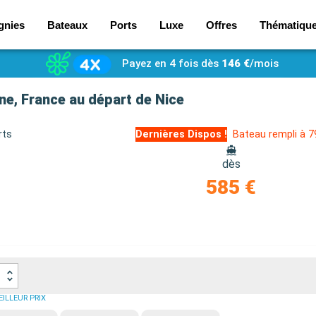
gnies
Bateaux
Ports
Luxe
Offres
Thématiqu
Payez en 4 fois dès
146 €
/mois
gne, France au départ de Nice
rts
Dernières Dispos !
Bateau rempli à 
dès
585 €
ILLEUR PRIX