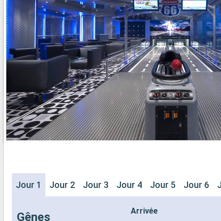
- 20% de réd
- Activités et divertissements pour
Restaurants
adultes, enfants et bébés
prépayé
- Activités récréatives pour enfants
SPORT ET 
SERVICES
- Programme
- Personnel qualifié multilingue
Broadway
AUTRES PRIVILÈGES
- Espace pis
- Points MSC Voyagers Club
- Equipement
- Salle de s
panoramiqu
- Activités 
adultes, en
- Activités 
SERVICES
- Personnel 
AUTRES PR
- Points MS
Jour 1
Jour 2
Jour 3
Jour 4
Jour 5
Jour 6
Arrivée
Gênes