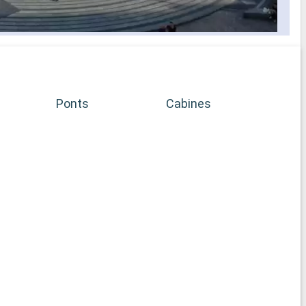
Les e
histo
par l
dans 
sinue
amalf
parad
Ponts
Cabines
expér
incon
Azzu