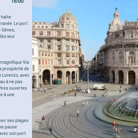
16:00
pour les adultes)
- 40% de réduction sur un forf
sélectionné prépayé
 halte
- 10% de réduction sur tous l
ranée. Le port
réservés à bord
e Gênes,
SERVICES
dès leur
- Personnel qualifié multilingu
- Embarquement prioritaire & 
charge des bagages
AUTRES PRIVILÈGES
 magnifique Via
- Points MSC Voyagers Club
la prospérité de
an Lorenzo, avec
au à ne pas
tres ouvertes
te à une
vec ses plages
une pause
 avec son port