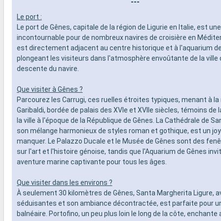
---
Le port :
Le port de Gênes, capitale de la région de Ligurie en Italie, est une
incontournable pour de nombreux navires de croisière en Méditer
est directement adjacent au centre historique et à l'aquarium d
plongeant les visiteurs dans l'atmosphère envoûtante de la ville 
descente du navire.
Que visiter à Gênes ?
Parcourez les Carrugi, ces ruelles étroites typiques, menant à la
Garibaldi, bordée de palais des XVIe et XVIIe siècles, témoins de 
la ville à l'époque de la République de Gênes. La Cathédrale de S
son mélange harmonieux de styles roman et gothique, est un joy
manquer. Le Palazzo Ducale et le Musée de Gênes sont des fenê
sur l'art et l'histoire génoise, tandis que l'Aquarium de Gênes invi
aventure marine captivante pour tous les âges.
Que visiter dans les environs ?
À seulement 30 kilomètres de Gênes, Santa Margherita Ligure, a
séduisantes et son ambiance décontractée, est parfaite pour 
balnéaire. Portofino, un peu plus loin le long de la côte, enchante