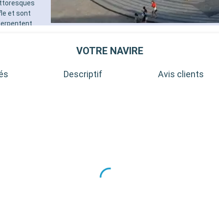
pittoresques
le et sont
 serpentent
 des vues
VOTRE NAVIRE
tés
Descriptif
Avis clients