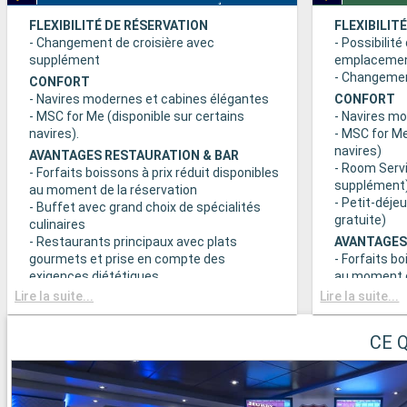
FLEXIBILITÉ DE RÉSERVATION
FLEXIBILIT
- Changement de croisière avec
- Possibilité
supplément
emplaceme
- Changement
CONFORT
- Navires modernes et cabines élégantes
CONFORT
- MSC for Me (disponible sur certains
- Navires m
navires).
- MSC for Me
navires)
AVANTAGES RESTAURATION & BAR
- Room Servi
- Forfaits boissons à prix réduit disponibles
supplément
au moment de la réservation
- Petit-déje
- Buffet avec grand choix de spécialités
gratuite)
culinaires
- Restaurants principaux avec plats
AVANTAGES
gourmets et prise en compte des
- Forfaits bo
exigences diététiques
au moment d
- Buffet ave
Lire la suite...
Lire la suite...
SPORT ET DIVERTISSEMENTS
culinaires
- Programme varié de spectacles de style
- Restaurant
Broadway
CE 
gourmets et
- Espace piscine
exigences d
- Equipements sportifs de plein-air
- Choix de l
- Salle de sport équipée avec vue
réserve de di
panoramique