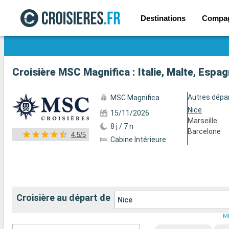
Destinations
Compa
Voir les 128 autres photos
Croisière MSC Magnifica : Italie, Malte, Espa
Autres dépa
MSC Magnifica
Nice
15/11/2026
Marseille
8 j / 7 n
Barcelone
4.5/5
Cabine Intérieure
Croisière au départ de
Nice
ME