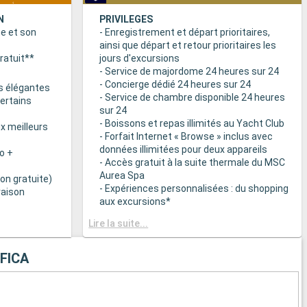
N
PRIVILEGES
ne et son
- Enregistrement et départ prioritaires,
ainsi que départ et retour prioritaires les
ratuit**
jours d'excursions
- Service de majordome 24 heures sur 24
- Concierge dédié 24 heures sur 24
s élégantes
- Service de chambre disponible 24 heures
certains
sur 24
- Boissons et repas illimités au Yacht Club
x meilleurs
- Forfait Internet « Browse » inclus avec
données illimitées pour deux appareils
o +
- Accès gratuit à la suite thermale du MSC
Aurea Spa
on gratuite)
- Expériences personnalisées : du shopping
raison
aux excursions*
- Equipements de relaxation dans chaque
& BAR
Lire la suite...
suite
it disponibles
- Autres attentions personnelles : service
d’assistance pour faire et défaire les
FICA
spécialités
valises, journal livré directement en cabine
sur demande*
 plats
- L’expérience la plus récompensée pour le
 des
versement des points « MSC Voyagers