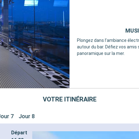
uction sur un forfait
exigences diététiques
 de Spécialités sélectionné
- Horaire de dîner libre avec 
un restaurant dédié ou une z
- 20% de réduction sur un forf
DIVERTISSEMENTS
Restaurants de Spécialités s
 varié de spectacles de style
MUSI
prépayé
cine
SPORT ET DIVERTISSEMEN
Plongez dans l’ambiance électri
s sportifs de plein-air
- Programme varié de spectac
autour du bar. Défiez vos amis 
port équipée avec vue
Broadway
panoramique sur la mer.
e
- Espace piscine
et divertissements pour
- Equipements sportifs de plei
fants et bébés
- Salle de sport équipée avec 
récréatives pour enfants
panoramique
- Activités et divertissement
adultes, enfants et bébés
qualifié multilingue
- Activités récréatives pour 
IVILÈGES
VOTRE ITINÉRAIRE
DÉTENTE & BIEN-ÊTRE
C Voyagers Club
- Accès gratuit au Top Exclus
- Accessoires bien-être dans
Jour 7
Jour 8
cabine (comprenant peignoir 
chaussons)
- Menu d'oreillers
Départ
- Accès à l'espace thermal (