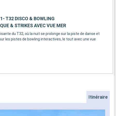
Club »
My Choice dans
EXCLUSIVITÉS
one dédiée
- Espace privé dédié sur le navire,
ait
1- T32 DISCO & BOWLING
accessible uniquement aux invités du MSC
électionné
QUE & STRIKES AVEC VUE MER
YACHT CLUB
- Expérience la plus enrichissante pour les
TS
sante du T32, où la nuit se prolonge sur la piste de danse et
ponts supérieurs du navire MSC Voyagers
les de style
sur les pistes de bowling interactives, le tout avec une vue
Club
- Panoramic Top Sail Lounge bar, service de
thé l'après-midi, sélection de plats légers
n-air
20 heures par jour et musique live tous les
vue
soirs avec possibilité de choisir librement
l'heure du dîner pendant les heures
s pour
d'ouverture du restaurant privé du MSC
Yacht Club
enfants
- Une terrasse bien exposée exclusive avec
piscine, solarium et bar
ive Solarium
- Un dîner gastronomique dans le
 chaque
restaurant privé MSC Yacht Club avec le
Itinéraire
et
libre choix de l'heure du dîner pendant les
heures d'ouverture du restaurant
Na
seulement