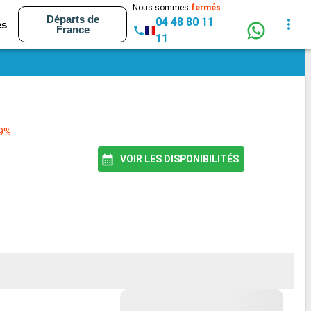
Nous sommes
fermés
Départs de
04 48 80 11
es
France
11
79%
VOIR LES DISPONIBILITÉS