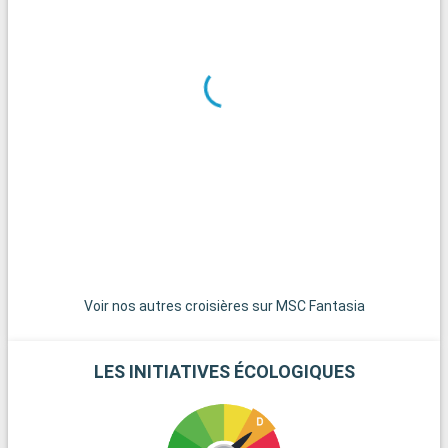
ambiance littéraire.
Que visiter dans les environs ?
Autour de Trieste, la région offre de multiples découvertes. La
Grotta Gigante, l'une des plus grandes grottes visitables au
monde, est une aventure géologique impressionnante. Le
Château de Duino, célèbre pour ses jardins et ses vues
spectaculaires sur l'Adriatique, est un lieu chargé de poésie et
d'histoire. La ville de Muggia, avec son charmant centre
historique et son héritage vénitien, est une excursion agréable
en bord de mer. Pour les amateurs de vin, la région du Collio,
connue pour ses vins blancs, offre des dégustations et des
visites de vignobles. Enfin, la Vallée de la Vipava en Slovénie, à
une courte distance, est un joyau naturel et culturel à explorer.
Voir nos autres croisières sur MSC Fantasia
LES INITIATIVES ÉCOLOGIQUES