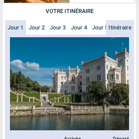
VOTRE ITINÉRAIRE
Jour 1
Jour 2
Jour 3
Jour 4
Jour 5
Itinéraire
Jour 6
J
Arrivée
Départ