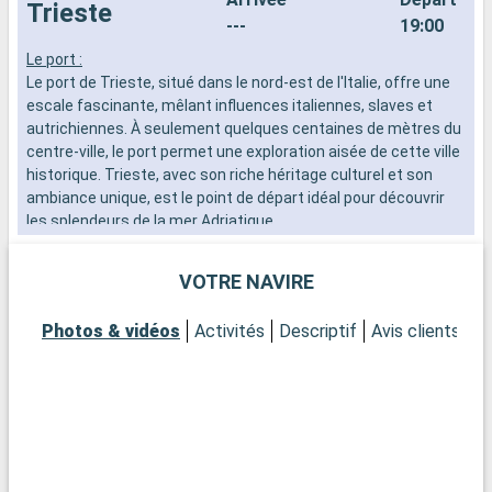
Trieste
---
19:00
Le port :
L
Le port de Trieste, situé dans le nord-est de l'Italie, offre une
d
escale fascinante, mêlant influences italiennes, slaves et
n
autrichiennes. À seulement quelques centaines de mètres du
s
centre-ville, le port permet une exploration aisée de cette ville
d
historique. Trieste, avec son riche héritage culturel et son
ambiance unique, est le point de départ idéal pour découvrir
les splendeurs de la mer Adriatique.
Que visiter à Trieste ?
VOTRE NAVIRE
Trieste est une ville de contrastes et de diversité. La Piazza
Unità d'Italia, l'une des plus grandes places d'Europe face à la
Photos & vidéos
Activités
Descriptif
Avis clients
P
mer, est un lieu incontournable. Le Castello di Miramare, avec
son architecture majestueuse et son parc historique, offre un
aperçu de l'histoire de la ville. Le Teatro Romano, un vestige de
l'époque romaine, témoigne de l'ancienneté de Trieste. Pour
une expérience culturelle, visitez le Musée Revoltella, galerie
d'art moderne et musée. Le Caffè San Marco, café historique
et librairie, est parfait pour une pause détente dans une