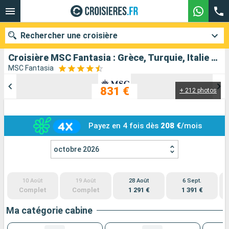
Rechercher une croisière
Croisière MSC Fantasia : Grèce, Turquie, Italie au départ de Trieste
MSC Fantasia
831 €
+ 212 photos
Nos destinations
Mois de départ
Payez en 4 fois dès
208 €
/mois
Ports
Compagnies
octobre 2026
Rechercher
10 Août
19 Août
28 Août
6 Sept.
Complet
Complet
1 291 €
1 391 €
Ma catégorie cabine