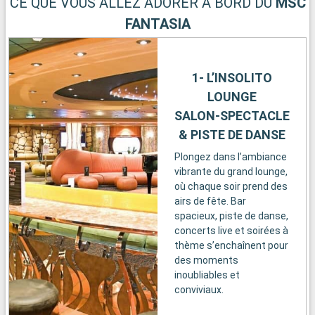
CE QUE VOUS ALLEZ ADORER À BORD DU
MSC
FANTASIA
1- L’INSOLITO
LOUNGE
SALON-SPECTACLE
& PISTE DE DANSE
Plongez dans l’ambiance
vibrante du grand lounge,
où chaque soir prend des
airs de fête. Bar
spacieux, piste de danse,
concerts live et soirées à
thème s’enchaînent pour
des moments
inoubliables et
conviviaux.