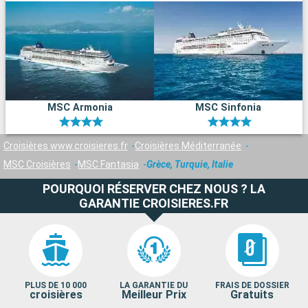
MSC Armonia
MSC Sinfonia
Croisières www.croisieres.fr
Croisières Méditerranée
MSC Croisières
MSC Fantasia
Grèce, Turquie, Italie
POURQUOI RÉSERVER CHEZ NOUS ? LA
GARANTIE CROISIERES.FR
PLUS DE 10 000
LA GARANTIE DU
FRAIS DE DOSSIER
croisières
Meilleur Prix
Gratuits