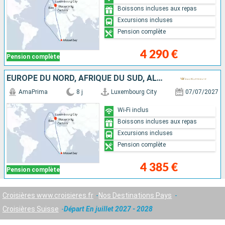
Boissons incluses aux repas
Excursions incluses
Pension complète
4 290 €
Pension complète
EUROPE DU NORD, AFRIQUE DU SUD, ALLEMAGNE, FRANCE, SUISSE
AmaPrima
8 j
Luxembourg City
07/07/2027
Wi-Fi inclus
Boissons incluses aux repas
Excursions incluses
Pension complète
4 385 €
Pension complète
Croisières www.croisieres.fr
Nos Destinations Pays
Croisières Suisse
Départ En juillet 2027 - 2028