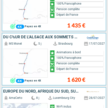
100% Francophone
Pension complète
Départ de France
1 435 €
Payez en 4X
DU C½UR DE L'ALSACE AUX SOMMETS DES ALPES SUISSES
MS Monet
5 j
Strasbourg
17/07/2027
Animations à bord
100% Francophone
Pension complète
Départ de France
1 620 €
Payez en 4X
EUROPE DU NORD, AFRIQUE DU SUD, SUISSE, ALLEMAGNE, FRANCE
AmaCerto
8 j
Luxembourg City
28/07/2027
Wi-Fi inclus