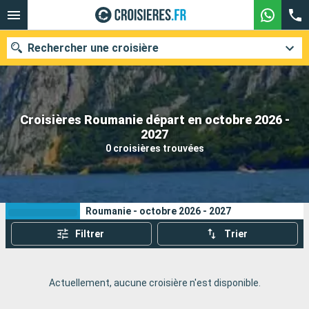
Rechercher une croisière
Croisières Roumanie départ en octobre 2026 -
Nos destinations
2027
0 croisières trouvées
Mois de départ
Ports
Compagnies
Vos critères de recherche :
Roumanie - octobre 2026 - 2027
Rechercher
Filtrer
Trier
Actuellement, aucune croisière n'est disponible.