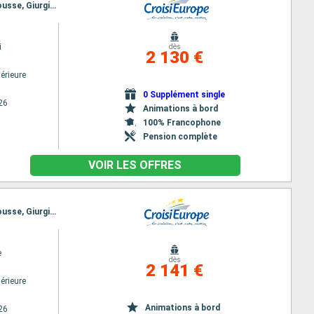
Itinéraire : Vienne, Bratislava, Budapest, Kalocsa, Mohacs, Novi Sad, Belgrade, Donji Milanovac, Rousse, Giurgiu, Cernavoda, Constanta, Cernavoda, Oltenita
i
dès
2 130 €
érieure
0 Supplément single
26
Animations à bord
100% Francophone
Pension complète
VOIR LES OFFRES
Itinéraire : Vienne, Bratislava, Budapest, Kalocsa, Mohacs, Novi Sad, Belgrade, Donji Milanovac, Rousse, Giurgiu, Cernavoda, Constanta, Cernavoda, Oltenita
e
dès
2 141 €
érieure
Animations à bord
26