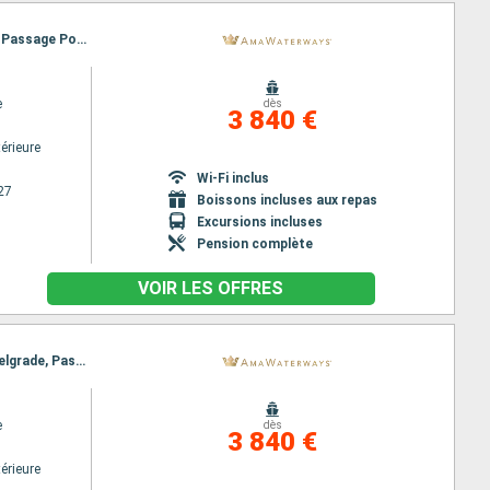
Itinéraire : Budapest, Giurgiu, Mohacs, Rousse, Budapest, Vukovar, Vidin, Ilok, Novi Sad, Belgrade, Passage Porte de Fer, Belgrade, Vidin, Vukovar, Rousse, Mohacs, Giurgiu, Budapest
e
dès
3 840 €
érieure
Wi-Fi inclus
27
Boissons incluses aux repas
Excursions incluses
Pension complète
VOIR LES OFFRES
Itinéraire : Giurgiu, Budapest, Rousse, Budapest, Mohacs, Vukovar, Vidin, Passage Porte de Fer, Belgrade, Passage Porte de Fer, Vukovar, Vidin, Mohacs, Rousse, Budapest, Giurgiu
e
dès
3 840 €
érieure