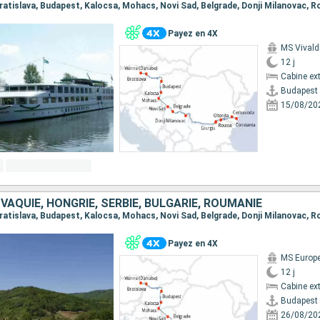
Payez en 4X
MS Vivald
12 j
Cabine ext
Budapest
15/08/20
VAQUIE, HONGRIE, SERBIE, BULGARIE, ROUMANIE
Payez en 4X
MS Europ
12 j
Cabine ext
Budapest
26/08/20