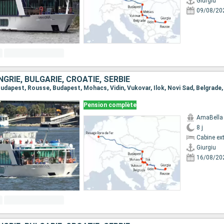
Giurgiu
09/08/20
GRIE, BULGARIE, CROATIE, SERBIE
Pension complète
AmaBella
8 j
Cabine ext
Giurgiu
16/08/20