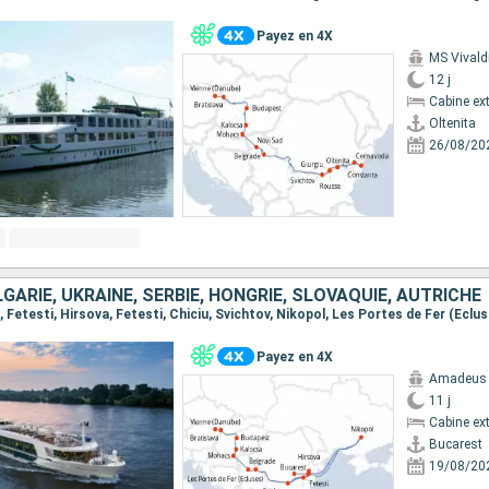
Payez en 4X
MS Vivald
12 j
Cabine ext
Oltenita
26/08/20
GARIE, UKRAINE, SERBIE, HONGRIE, SLOVAQUIE, AUTRICHE
Payez en 4X
Amadeus 
11 j
Cabine ext
Bucarest
19/08/20