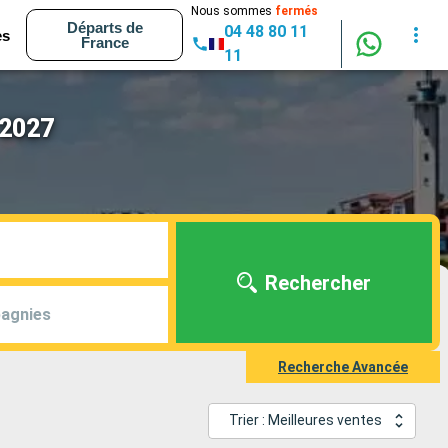
Nous sommes
fermés
Départs de
04 48 80 11
es
France
11
 2027
Rechercher
agnies
Recherche Avancée
Trier : Meilleures ventes