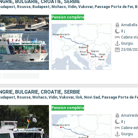
GRIE, BULGARIE, CROATIE, SERBIE
Pension complète
AmaBella
8 j
Cabine st
Giurgiu
23/08/20
GRIE, BULGARIE, CROATIE, SERBIE
Pension complète
AmaVerd
8 j
Cabine ext
Giurgiu