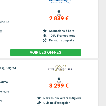
i
dès
2 839 €
érieure
Animations à bord
26
100% Francophone
Pension complète
VOIR LES OFFRES
Itinéraire : Bucarest, Fetesti, Hirsova, Fetesti, Chiciu, Svichtov, Nikopol, Les Portes de Fer (Ecluses), Belgrade, Mohacs, Kalocsa, Budapest, Bratislava, Vienne
Aurea
dès
3 299 €
érieure
Navires fluviaux prestigieux
26
Cuisine d'exception