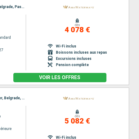
Itinéraire : Giurgiu, Budapest, Rousse, Budapest, Mohacs, Vidin, Vukovar, Passage Porte de Fer, Belgrade, Passage Porte de Fer, Belgrade, Vukovar, Vidin, Mohacs, Rousse, Budapest, Giurgiu
dès
4 078 €
andard
Wi-Fi inclus
27
Boissons incluses aux repas
Excursions incluses
Pension complète
VOIR LES OFFRES
Itinéraire : Giurgiu, Budapest, Rousse, Mohacs, Vidin, Vukovar, Ilok, Novi Sad, Passage Porte de Fer, Belgrade, Passage Porte de Fer, Belgrade, Vukovar, Novi Sad, Vidin, Rousse, Mohacs, Budapest, Giurgiu
e
dès
5 082 €
érieure
Wi-Fi inclus