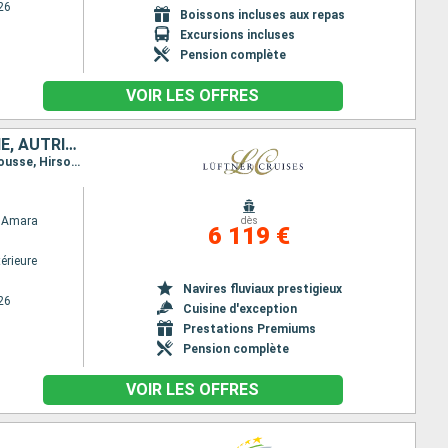
26
Boissons incluses aux repas
Excursions incluses
Pension complète
VOIR LES OFFRES
ALLEMAGNE, SERBIE, ROUMANIE, BULGARIE, CROATIE, HONGRIE, SLOVAQUIE, AUTRICHE
Itinéraire : Passau, Vienne, Esztergom, Budapest, Belgrade, Golubac, Donji Milanovac, Svichtov, Rousse, Hirsova, Fetesti, Oltenita, Giurgiu, Vidin, Les Portes de Fer (Ecluses), Novi Sad, Vukovar, Mohacs, Kalocsa, Budapest, Bratislava, Durnstein, Melk, Passau
 Amara
dès
6 119 €
érieure
Navires fluviaux prestigieux
26
Cuisine d'exception
Prestations Premiums
Pension complète
VOIR LES OFFRES