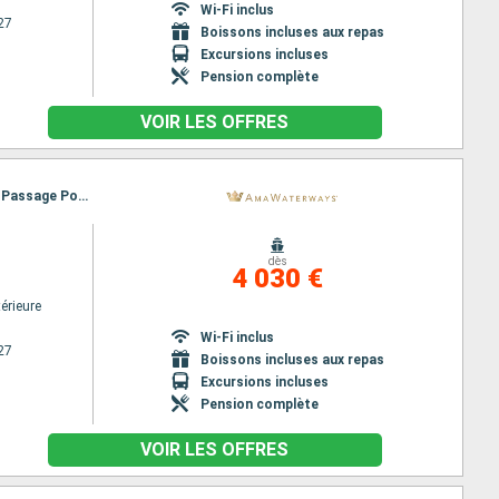
Wi-Fi inclus
27
Boissons incluses aux repas
Excursions incluses
Pension complète
VOIR LES OFFRES
Itinéraire : Giurgiu, Budapest, Rousse, Budapest, Mohacs, Vidin, Vukovar, Ilok, Novi Sad, Belgrade, Passage Porte de Fer, Belgrade, Vukovar, Vidin, Mohacs, Rousse, Budapest, Giurgiu
dès
4 030 €
érieure
Wi-Fi inclus
27
Boissons incluses aux repas
Excursions incluses
Pension complète
VOIR LES OFFRES