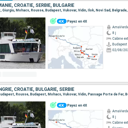
ANIE, CROATIE, SERBIE, BULGARIE
Payez en 4X
AmaVerd
8 j
Cabine ext
Budapest
02/08/20
GRIE, CROATIE, BULGARIE, SERBIE
Payez en 4X
AmaVerd
8 j
Cabine ext