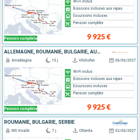
Wi-Fi inclus
Boissons incluses aux repas
Excursions incluses
Pension complète
9 925 €
Pension complète
ALLEMAGNE, ROUMANIE, BULGARIE, AUTRICHE, SERBIE, CROATIE, SLOVAQUIE, HONGRIE
AmaMagna
15 j
Vilshofen
06/06/2027
Wi-Fi inclus
Boissons incluses aux repas
Excursions incluses
Pension complète
9 925 €
Pension complète
ROUMANIE, BULGARIE, SERBIE
MS Vivaldi
7 j
Oltenita
02/06/2027