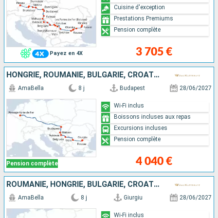
Cuisine d'exception
Prestations Premiums
Pension complète
3 705 €
Payez en 4X
HONGRIE, ROUMANIE, BULGARIE, CROATIE, SERBIE
AmaBella
8 j
Budapest
28/06/2027
Wi-Fi inclus
Boissons incluses aux repas
Excursions incluses
Pension complète
4 040 €
Pension complète
ROUMANIE, HONGRIE, BULGARIE, CROATIE, SERBIE
AmaBella
8 j
Giurgiu
28/06/2027
Wi-Fi inclus