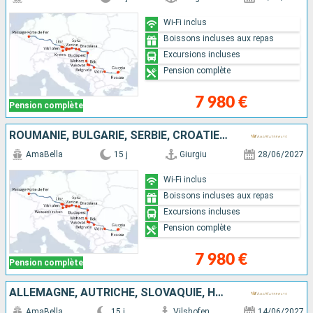
Wi-Fi inclus
Boissons incluses aux repas
Excursions incluses
Pension complète
7 980 €
Pension complète
ROUMANIE, BULGARIE, SERBIE, CROATIE, HONGRIE, SLOVAQUIE, AUTRICHE, ALLEMAGNE
AmaBella
15 j
Giurgiu
28/06/2027
Wi-Fi inclus
Boissons incluses aux repas
Excursions incluses
Pension complète
7 980 €
Pension complète
ALLEMAGNE, AUTRICHE, SLOVAQUIE, HONGRIE, CROATIE, SERBIE, BULGARIE, ROUMANIE
AmaBella
15 j
Vilshofen
14/06/2027