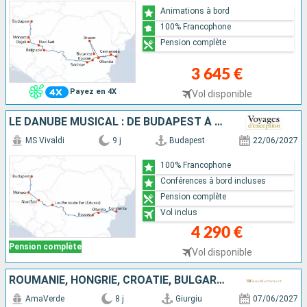
Animations à bord
100% Francophone
Pension complète
3 645 €
Payez en 4X
Vol disponible
LE DANUBE MUSICAL : DE BUDAPEST À LA MER NOIRE
MS Vivaldi
9 j
Budapest
22/06/2027
100% Francophone
Conférences à bord incluses
Pension complète
Vol inclus
4 290 €
Pension complète
Vol disponible
ROUMANIE, HONGRIE, CROATIE, BULGARIE, SERBIE
AmaVerde
8 j
Giurgiu
07/06/2027