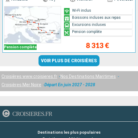
Wi-Fi inclus
Boissons incluses aux repas
Excursions incluses
Pension complète
8 313 €
Pension complète
VOIR PLUS DE CROISIÈRES
Croisières www.croisieres.fr
Nos Destinations Maritimes
Croisières Mer Noire
Départ En juin 2027 - 2028
CROISIERES.FR
Destinations les plus populaires