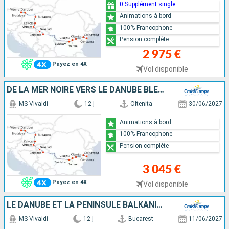
0 Supplément single
Animations à bord
100% Francophone
Pension complète
2 975 €
Payez en 4X
Vol disponible
DE LA MER NOIRE VERS LE DANUBE BLEU - DE BUCAREST À VIENNE
MS Vivaldi
12 j
Oltenita
30/06/2027
Animations à bord
100% Francophone
Pension complète
3 045 €
Payez en 4X
Vol disponible
LE DANUBE ET LA PÉNINSULE BALKANIQUE - DE BUCAREST À BUDAPEST
MS Vivaldi
12 j
Bucarest
11/06/2027