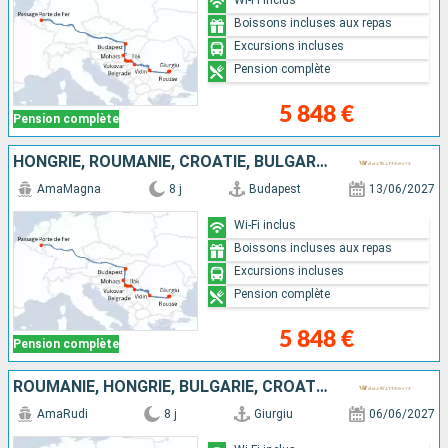
Boissons incluses aux repas
Excursions incluses
Pension complète
5 848 €
Pension complète
HONGRIE, ROUMANIE, CROATIE, BULGARIE, SERBIE
AmaMagna
8 j
Budapest
13/06/2027
Wi-Fi inclus
Boissons incluses aux repas
Excursions incluses
Pension complète
5 848 €
Pension complète
ROUMANIE, HONGRIE, BULGARIE, CROATIE, SERBIE
AmaRudi
8 j
Giurgiu
06/06/2027