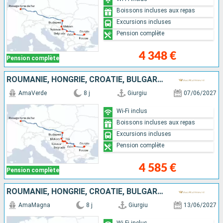
Boissons incluses aux repas
Excursions incluses
Pension complète
4 348 €
Pension complète
ROUMANIE, HONGRIE, CROATIE, BULGARIE, SERBIE
AmaVerde
8 j
Giurgiu
07/06/2027
Wi-Fi inclus
Boissons incluses aux repas
Excursions incluses
Pension complète
4 585 €
Pension complète
ROUMANIE, HONGRIE, CROATIE, BULGARIE, SERBIE
AmaMagna
8 j
Giurgiu
13/06/2027
Wi-Fi inclus