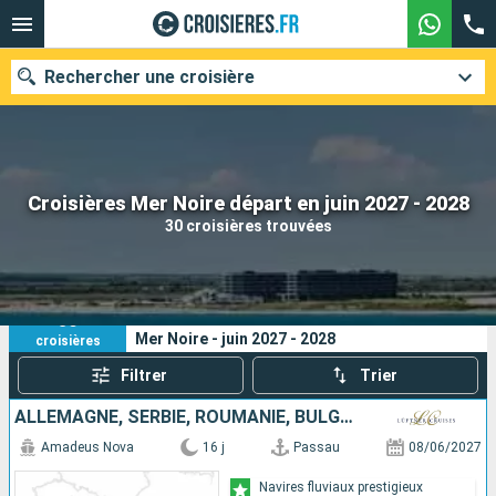
Rechercher une croisière
Nos destinations
Croisières Mer Noire départ en juin 2027 - 2028
30 croisières trouvées
Mois de départ
Ports
Compagnies
30
Vos critères de recherche :
Mer Noire - juin 2027 - 2028
croisières
Rechercher
Filtrer
Trier
ALLEMAGNE, SERBIE, ROUMANIE, BULGARIE, CROATIE, HONGRIE, SLOVAQUIE, AUTRICHE
Amadeus Nova
16 j
Passau
08/06/2027
Navires fluviaux prestigieux