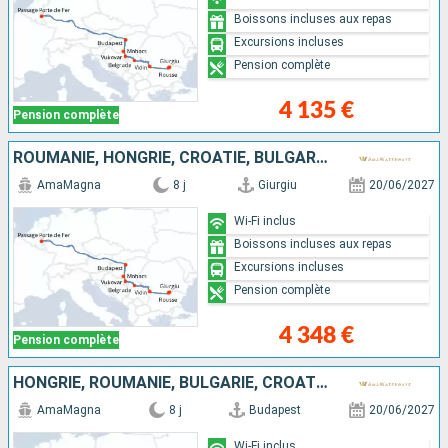
Boissons incluses aux repas
Excursions incluses
Pension complète
4 135 €
Pension complète
ROUMANIE, HONGRIE, CROATIE, BULGARIE, SERBIE
AmaMagna
8 j
Giurgiu
20/06/2027
Wi-Fi inclus
Boissons incluses aux repas
Excursions incluses
Pension complète
4 348 €
Pension complète
HONGRIE, ROUMANIE, BULGARIE, CROATIE, SERBIE
AmaMagna
8 j
Budapest
20/06/2027
Wi-Fi inclus