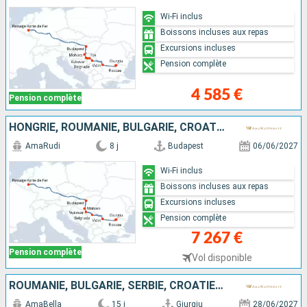
Wi-Fi inclus
Boissons incluses aux repas
Excursions incluses
Pension complète
4 585 €
Pension complète
HONGRIE, ROUMANIE, BULGARIE, CROATIE, SERBIE
AmaRudi
8 j
Budapest
06/06/2027
Wi-Fi inclus
Boissons incluses aux repas
Excursions incluses
Pension complète
7 267 €
Pension complète
Vol disponible
ROUMANIE, BULGARIE, SERBIE, CROATIE, HONGRIE, SLOVAQUIE, AUTRICHE, ALLEMAGNE
AmaBella
15 j
Giurgiu
28/06/2027