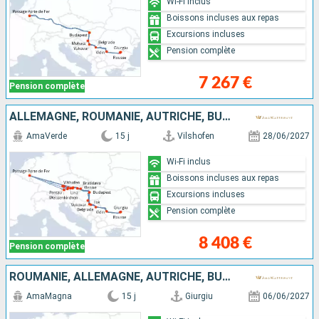
Wi-Fi inclus
Boissons incluses aux repas
Excursions incluses
Pension complète
7 267 €
Pension complète
ALLEMAGNE, ROUMANIE, AUTRICHE, BULGARIE, SERBIE, SLOVAQUIE, CROATIE, HONGRIE
AmaVerde
15 j
Vilshofen
28/06/2027
Wi-Fi inclus
Boissons incluses aux repas
Excursions incluses
Pension complète
8 408 €
Pension complète
ROUMANIE, ALLEMAGNE, AUTRICHE, BULGARIE, SERBIE, SLOVAQUIE, CROATIE, HONGRIE
AmaMagna
15 j
Giurgiu
06/06/2027