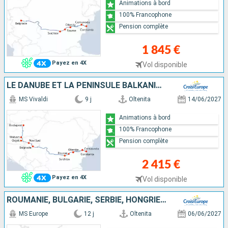
Animations à bord
100% Francophone
Pension complète
1 845 €
Payez en 4X
Vol disponible
LE DANUBE ET LA PÉNINSULE BALKANIQUE - DE BUCAREST À BUDAPEST
MS Vivaldi
9 j
Oltenita
14/06/2027
Animations à bord
100% Francophone
Pension complète
2 415 €
Payez en 4X
Vol disponible
ROUMANIE, BULGARIE, SERBIE, HONGRIE, SLOVAQUIE, AUTRICHE
MS Europe
12 j
Oltenita
06/06/2027