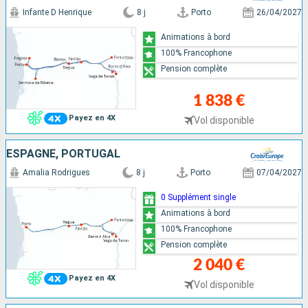
Infante D Henrique
8 j
Porto
26/04/2027
Animations à bord
100% Francophone
Pension complète
1 838 €
Payez en 4X
Vol disponible
ESPAGNE, PORTUGAL
Amalia Rodrigues
8 j
Porto
07/04/2027
0 Supplément single
Animations à bord
100% Francophone
Pension complète
2 040 €
Payez en 4X
Vol disponible