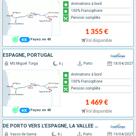
Animations à bord
100% Francophone
Pension complète
1 355 €
Payez en 4X
Vol disponible
ESPAGNE, PORTUGAL
MS Miguel Torga
6 j
Porto
18/04/2027
Animations à bord
100% Francophone
Pension complète
1 469 €
Payez en 4X
Vol disponible
DE PORTO VERS L'ESPAGNE, LA VALLÉE DU DOURO (PORTUGAL) ET SALAMANQUE (ESPAGNE)
Vasco de Gama
8 j
Porto
19/04/2027