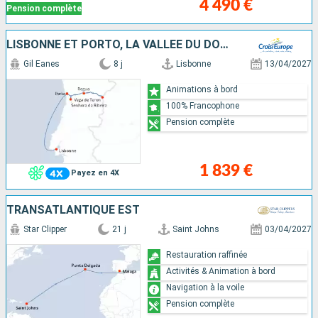
4 490 €
Pension complète
LISBONNE ET PORTO, LA VALLÉE DU DOURO
Gil Eanes
8 j
Lisbonne
13/04/2027
Animations à bord
100% Francophone
Pension complète
1 839 €
Payez en 4X
TRANSATLANTIQUE EST
Star Clipper
21 j
Saint Johns
03/04/2027
Restauration raffinée
Activités & Animation à bord
Navigation à la voile
Pension complète