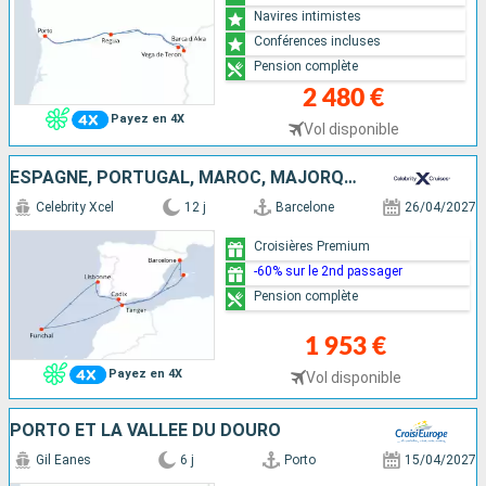
Navires intimistes
Conférences incluses
Pension complète
2 480 €
Payez en 4X
Vol disponible
ESPAGNE, PORTUGAL, MAROC, MAJORQUE
Celebrity Xcel
12 j
Barcelone
26/04/2027
Croisières Premium
-60% sur le 2nd passager
Pension complète
1 953 €
Payez en 4X
Vol disponible
PORTO ET LA VALLÉE DU DOURO
Gil Eanes
6 j
Porto
15/04/2027