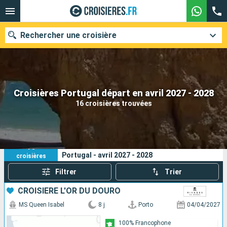
Rechercher une croisière
Nos destinations
Croisières Portugal départ en avril 2027 - 2028
16 croisières trouvées
Mois de départ
Ports
Compagnies
16
Vos critères de recherche :
Portugal - avril 2027 - 2028
croisières
Rechercher
Filtrer
Trier
CROISIÈRE L'OR DU DOURO
MS Queen Isabel
8 j
Porto
04/04/2027
100% Francophone