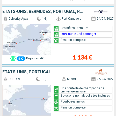
ÉTATS-UNIS, BERMUDES, PORTUGAL, ROYAUME-UNI
Celebrity Apex
14 j
Port Canaveral
24/04/2027
Croisières Premium
-60% sur le 2nd passager
Pension complète
1 134 €
Payez en 4X
ÉTATS-UNIS, PORTUGAL
EUROPA
11 j
Miami
27/04/2027
Une bouteille de champagne de
bienvenue incluse
Boissons non alcoolisées incluses
Pourboires inclus
Pension complète