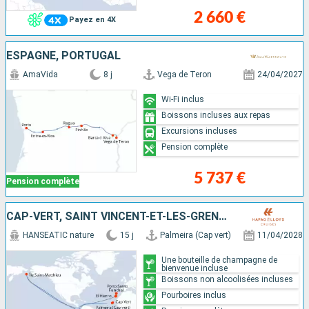
2 660 €
Payez en 4X
ESPAGNE, PORTUGAL
AmaVida
8 j
Vega de Teron
24/04/2027
Wi-Fi inclus
Boissons incluses aux repas
Excursions incluses
Pension complète
5 737 €
Pension complète
CAP-VERT, SAINT VINCENT-ET-LES-GRENADINES, ISLANDE, ESPAGNE, MAJORQUE, PORTUGAL
HANSEATIC nature
15 j
Palmeira (Cap vert)
11/04/2028
Une bouteille de champagne de
bienvenue incluse
Boissons non alcoolisées incluses
Pourboires inclus