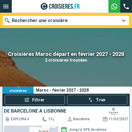
Rechercher une croisière
Nos destinations
Croisières Maroc départ en février 2027 - 2028
2 croisières trouvées
Mois de départ
Ports
Compagnies
2
Vos critères de recherche :
Maroc - février 2027 - 2028
croisières
Rechercher
Filtrer
Trier
DE BARCELONE À LISBONNE
EXPLORA II
13 j
Barcelona
11/02/2027
Jusqu'à 30% de remise