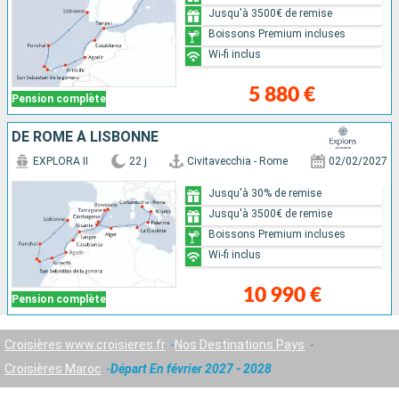
Jusqu'à 3500€ de remise
Boissons Premium incluses
Wi-fi inclus
5 880 €
Pension complète
DE ROME À LISBONNE
EXPLORA II
22 j
Civitavecchia - Rome
02/02/2027
Jusqu'à 30% de remise
Jusqu'à 3500€ de remise
Boissons Premium incluses
Wi-fi inclus
10 990 €
Pension complète
Croisières www.croisieres.fr
Nos Destinations Pays
Croisières Maroc
Départ En février 2027 - 2028