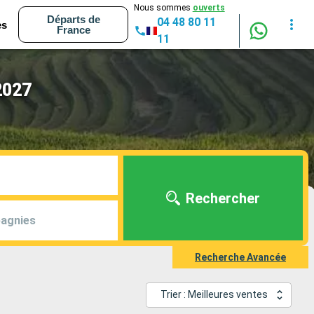
Nous sommes
ouverts
Départs de
04 48 80 11
es
France
11
2027
Rechercher
agnies
Recherche Avancée
Trier : Meilleures ventes