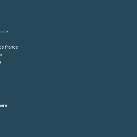
eille
 de france
mi
e
iere