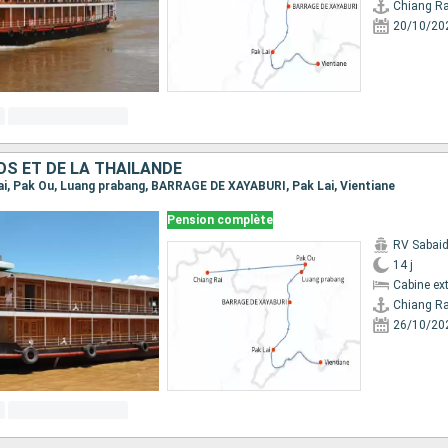
Chiang Ra
20/10/20
OS ET DE LA THAÏLANDE
 Rai, Pak Ou, Luang prabang, BARRAGE DE XAYABURI, Pak Lai, Vientiane
Pension complète
RV Sabai
14 j
Cabine ext
Chiang Ra
26/10/20