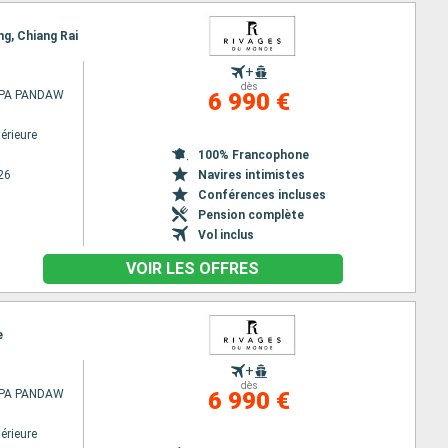
ng, Chiang Rai
+
dès
PA PANDAW
6 990 €
érieure
100% Francophone
26
Navires intimistes
Conférences incluses
Pension complète
Vol inclus
VOIR LES OFFRES
e
+
dès
PA PANDAW
6 990 €
érieure