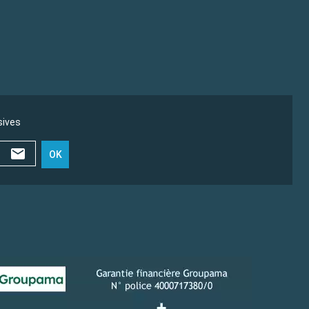
sives
OK