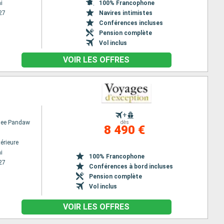
i
100% Francophone
27
Navires intimistes
Conférences incluses
Pension complète
Vol inclus
VOIR LES OFFRES
+
dee Pandaw
dès
8 490 €
érieure
i
100% Francophone
27
Conférences à bord incluses
Pension complète
Vol inclus
VOIR LES OFFRES