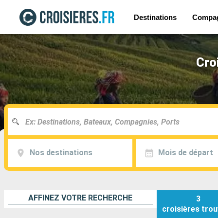
Destinations
Compa
Cro
Nos destinations
Mois de départ
AFFINEZ VOTRE RECHERCHE
3
croisières
trou