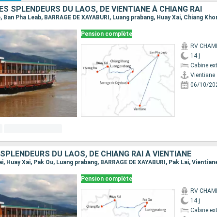
LES SPLENDEURS DU LAOS, DE VIENTIANE À CHIANG RAI
ane, Ban Pha Leab, BARRAGE DE XAYABURI, Luang prabang, Huay Xai, Chiang Kho
Pension complète
RV CHAM
14 j
Cabine ext
Vientiane
06/10/20
 SPLENDEURS DU LAOS, DE CHIANG RAI À VIENTIANE
 Rai, Huay Xai, Pak Ou, Luang prabang, BARRAGE DE XAYABURI, Pak Lai, Vientian
Pension complète
RV CHAM
14 j
Cabine ext