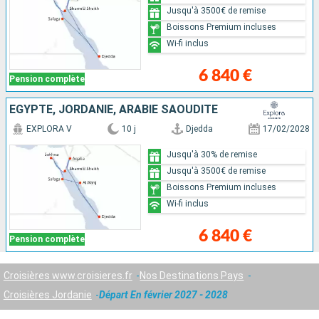
Jusqu'à 3500€ de remise
Boissons Premium incluses
Wi-fi inclus
6 840 €
Pension complète
EGYPTE, JORDANIE, ARABIE SAOUDITE
EXPLORA V
10 j
Djedda
17/02/2028
Jusqu'à 30% de remise
Jusqu'à 3500€ de remise
Boissons Premium incluses
Wi-fi inclus
6 840 €
Pension complète
Croisières www.croisieres.fr
Nos Destinations Pays
Croisières Jordanie
Départ En février 2027 - 2028