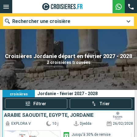
Rechercher une croisière
Nos destinations
Croisières Jordanie départ en février 2027 - 2028
2 croisières trouvées
Mois de départ
Ports
Compagnies
2
Vos critères de recherche :
Jordanie - février 2027 - 2028
croisières
Rechercher
Filtrer
Trier
ARABIE SAOUDITE, EGYPTE, JORDANIE
EXPLORA V
10 j
Djedda
26/02/2028
Jusqu'à 30% de remise