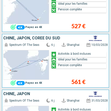
Idéal pour les familles
Pension complète
527 €
Payez en 4X
CHINE, JAPON, CORÉE DU SUD
Spectrum Of The Seas
6 j
Shanghai
10/03/2028
Activités à bord incluses
Idéal pour les familles
Pension complète
561 €
Payez en 4X
CHINE, JAPON
Spectrum Of The Seas
6 j
Shanghai
31/03/2028
Activités à bord incluses