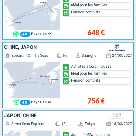
Idéal pour les familles
Pension complète
648 €
Payez en 4X
CHINE, JAPON
Spectrum Of The Seas
6 j
Shanghai
24/03/2027
Activités à bord incluses
Idéal pour les familles
Pension complète
756 €
Payez en 4X
JAPON, CHINE
Seven Seas Explorer
13 j
Tokyo
18/03/2027
Jusqu'à 45% de remise