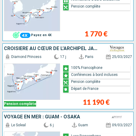
Pension complète
1 770 €
Payez en 4X
CROISIÈRE AU CŒUR DE L’ARCHIPEL JAPONAIS ENTRE TRADITIONS ET MODERNITÉ
Diamond Princess
17 j
Paris
25/03/2027
100% Francophone
Conférences à bord incluses
Pension complète
Départ de France
11 190 €
Pension complète
VOYAGE EN MER : GUAM - OSAKA
Le Soleal
6 j
Guam
09/03/2027
Luxe Francophone