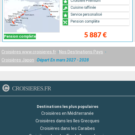
Croisière Premium
Cuisine raffinée
Service personalisé
Pension complète
5 887 €
Pension complète
Croisières www.croisieres.fr
Nos Destinations Pays
Croisières Japon
Départ En mars 2027 - 2028
CROISIERES.FR
Destinations les plus populaires
Croisières en Méditerranée
Croisières dans les Iles Grecques
Croisières dans les Caraibes