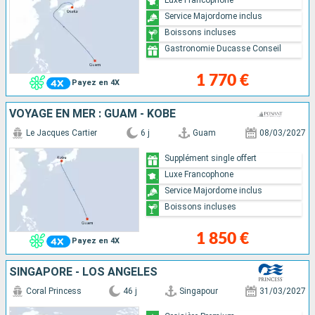
Service Majordome inclus
Boissons incluses
Gastronomie Ducasse Conseil
1 770 €
Payez en 4X
VOYAGE EN MER : GUAM - KOBE
Le Jacques Cartier
6 j
Guam
08/03/2027
Supplément single offert
Luxe Francophone
Service Majordome inclus
Boissons incluses
1 850 €
Payez en 4X
SINGAPORE - LOS ANGELES
Coral Princess
46 j
Singapour
31/03/2027