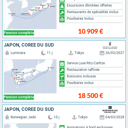
Excursions illimitées offertes
Restaurants de spécialités inclus
Pourboires Inclus
10 909 €
Pension complète
JAPON, CORÉE DU SUD
Luminara
11 j
Tokyo
26/03/2027
Service Luxe Ritz-Carlton
Restauration raffinée
Boissons incluses
Pourboires inclus
18 500 €
Pension complète
JAPON, CORÉE DU SUD
Norwegian Jade
10 j
Tokyo
04/03/2028
Animations à bord exclusives