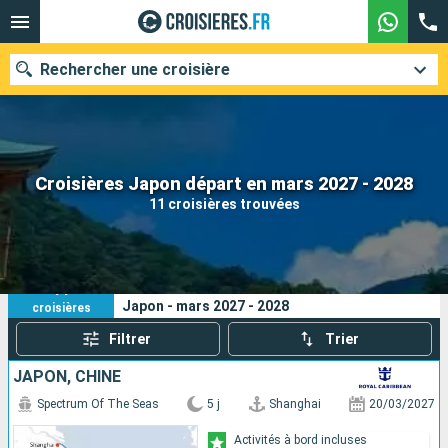
Rechercher une croisière
Nos destinations
Croisières Japon départ en mars 2027 - 2028
11 croisières trouvées
Mois de départ
Ports
Compagnies
11
Vos critères de recherche :
Japon - mars 2027 - 2028
croisières
Rechercher
Filtrer
Trier
JAPON, CHINE
Spectrum Of The Seas
5 j
Shanghai
20/03/2027
Activités à bord incluses