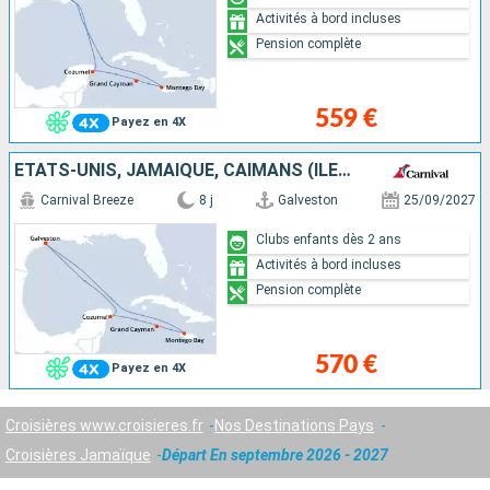
Activités à bord incluses
Pension complète
559 €
Payez en 4X
ÉTATS-UNIS, JAMAÏQUE, CAÏMANS (ÎLES), MEXIQUE
Carnival Breeze
8 j
Galveston
25/09/2027
Clubs enfants dès 2 ans
Activités à bord incluses
Pension complète
570 €
Payez en 4X
Croisières www.croisieres.fr
Nos Destinations Pays
Croisières Jamaïque
Départ En septembre 2026 - 2027