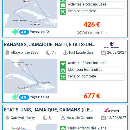
Activités à bord incluses
Pension complète
426 €
Payez en 4X
Vol disponible
BAHAMAS, JAMAÏQUE, HAÏTI, ÉTATS-UNIS
Allure of the Seas
7 j
Fort Lauderdale
26/09/2027
Activités à bord incluses
Idéal pour les familles
Pension complète
677 €
Payez en 4X
ÉTATS-UNIS, JAMAÏQUE, CAÏMANS (ÎLES), MEXIQUE
Carnival Liberty
8 j
Nouvelle-Orleans
12/09/2027
Clubs enfants dès 2 ans