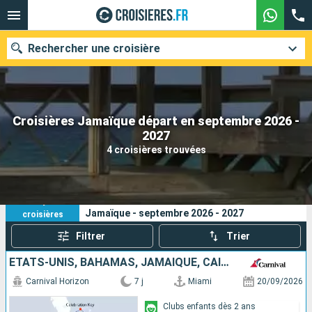
Rechercher une croisière
Croisières Jamaïque départ en septembre 2026 -
Nos destinations
2027
4 croisières trouvées
Mois de départ
Ports
Compagnies
4
Vos critères de recherche :
Jamaïque - septembre 2026 - 2027
croisières
Rechercher
Filtrer
Trier
ÉTATS-UNIS, BAHAMAS, JAMAÏQUE, CAÏMANS (ÎLES)
Carnival Horizon
7 j
Miami
20/09/2026
Clubs enfants dès 2 ans