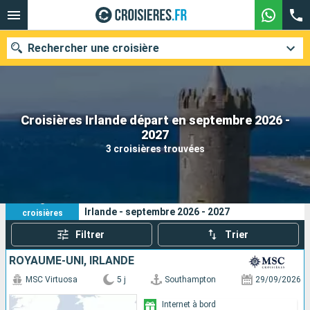
Rechercher une croisière
Croisières Irlande départ en septembre 2026 -
Nos destinations
2027
3 croisières trouvées
Mois de départ
Ports
Compagnies
3
Vos critères de recherche :
Irlande - septembre 2026 - 2027
croisières
Rechercher
Filtrer
Trier
ROYAUME-UNI, IRLANDE
MSC Virtuosa
5 j
Southampton
29/09/2026
Internet à bord