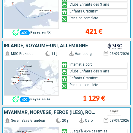
Clubs Enfants dès 3 ans
Enfants Gratuits*
Pension complète
421 €
Payez en 4X
IRLANDE, ROYAUME-UNI, ALLEMAGNE
MSC Preziosa
11 j
Hambourg
03/09/2026
Internet à bord
Clubs Enfants dès 3 ans
Enfants Gratuits*
Pension complète
1 129 €
Payez en 4X
MYANMAR, NORVÈGE, FÉROÉ (ÎLES), ROYAUME-UNI, IRLANDE, BELGIQUE, PAYS-BAS
Seven Seas Grandeur
20 j
Oslo
08/09/2026
Jusqu'à 45% de remise