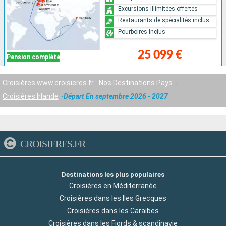
Excursions illimitées offertes
Restaurants de spécialités inclus
Pourboires Inclus
25 099 €
Pension complète
Croisières www.croisieres.fr
Nos Destinations Pays
Croisières Irlande
Départ En septembre 2026 - 2027
CROISIERES.FR
Destinations les plus populaires
Croisières en Méditerranée
Croisières dans les Iles Grecques
Croisières dans les Caraibes
Croisières dans les Fjords & scandinavie