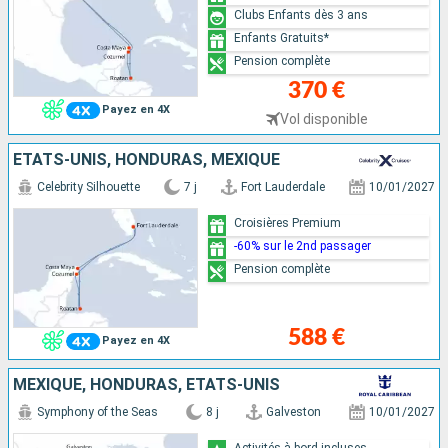
Clubs Enfants dès 3 ans
Enfants Gratuits*
Pension complète
370 €
Payez en 4X
Vol disponible
ÉTATS-UNIS, HONDURAS, MEXIQUE
Celebrity Silhouette
7 j
Fort Lauderdale
10/01/2027
Croisières Premium
-60% sur le 2nd passager
Pension complète
588 €
Payez en 4X
MEXIQUE, HONDURAS, ÉTATS-UNIS
Symphony of the Seas
8 j
Galveston
10/01/2027
Activités à bord incluses