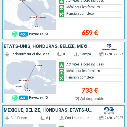
Activités à bord incluses
Idéal pour les familles
Pension complète
659 €
Payez en 4X
ÉTATS-UNIS, HONDURAS, BELIZE, MEXIQUE
Enchantment of the Seas
8 j
Tampa
17/01/2027
Activités à bord incluses
Idéal pour les familles
Pension complète
733 €
Payez en 4X
Vol disponible
MEXIQUE, BELIZE, HONDURAS, ÉTATS-UNIS
Sun Princess
8 j
Fort Lauderdale
24/01/2027