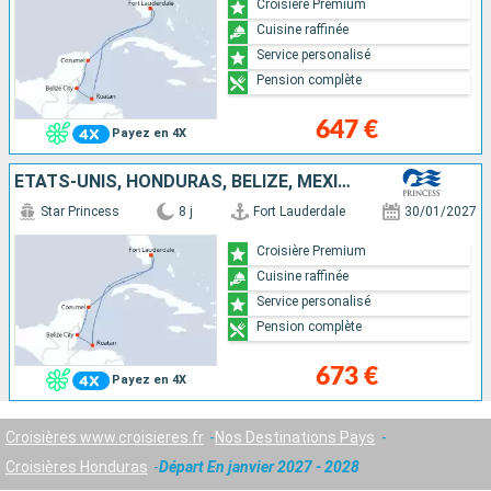
Croisière Premium
Cuisine raffinée
Service personalisé
Pension complète
647 €
Payez en 4X
ÉTATS-UNIS, HONDURAS, BELIZE, MEXIQUE
Star Princess
8 j
Fort Lauderdale
30/01/2027
Croisière Premium
Cuisine raffinée
Service personalisé
Pension complète
673 €
Payez en 4X
Croisières www.croisieres.fr
Nos Destinations Pays
Croisières Honduras
Départ En janvier 2027 - 2028