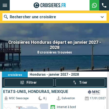
Rechercher une croisière
Croisières Honduras départ en janvier 2027 -
Nos destinations
2028
8 croisières trouvées
Mois de départ
Ports
Compagnies
8
Vos critères de recherche :
Honduras - janvier 2027 - 2028
croisières
Rechercher
Filtrer
Trier
ÉTATS-UNIS, HONDURAS, MEXIQUE
MSC Seascape
8 j
Galveston
17/01/2027
Internet à bord