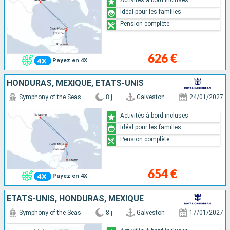
Idéal pour les familles
Pension complète
626 €
Payez en 4X
HONDURAS, MEXIQUE, ÉTATS-UNIS
Symphony of the Seas
8 j
Galveston
24/01/2027
Activités à bord incluses
Idéal pour les familles
Pension complète
654 €
Payez en 4X
ÉTATS-UNIS, HONDURAS, MEXIQUE
Symphony of the Seas
8 j
Galveston
17/01/2027