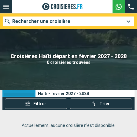
Rechercher une croisière
Nos destinations
Croisières Haïti départ en février 2027 - 2028
0 croisières trouvées
Mois de départ
Ports
Compagnies
Vos critères de recherche :
Haïti - février 2027 - 2028
Rechercher
Filtrer
Trier
Actuellement, aucune croisière n'est disponible.